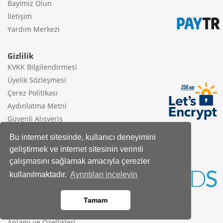
Bayimiz Olun
İletişim
Yardım Merkezi
Gizlilik
KVKK Bilgilendirmesi
Üyelik Sözleşmesi
Çerez Politikası
Aydınlatma Metni
Güvenli Alışveriş
Gizlilik Sözleşmesi
Bu internet sitesinde, kullanıcı deneyimini
Satış Sözleşmesi
geliştirmek ve internet sitesinin verimli
çalışmasını sağlamak amacıyla çerezler
Faydalı Bilgiler
kullanılmaktadır.
Ayrıntıları inceleyin
Sevdiklerinize hediye edebileceğiniz En sevilen
7 Bahar çiçeği
Tamam
Zeze çiçeği ( Zamia çiçeği) Bakımı ve Özellikleri
Difenbahya Çiçeği ( Ağlayan çiçek ) Bakımı,
Anlamı ve Özellikleri