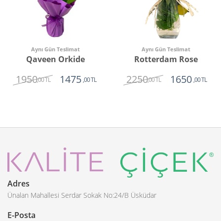
Aynı Gün Teslimat
Aynı Gün Teslimat
Qaveen Orkide
Rotterdam Rose
1950
2250
1475
1650
,00 TL
,00 TL
,00 TL
,00 TL
Adres
Ünalan Mahallesi Serdar Sokak No:24/B Üsküdar
E-Posta