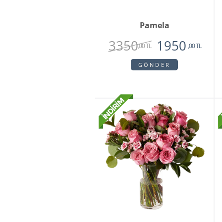
Pamela
3350
1950
,00 TL
,00 TL
GÖNDER