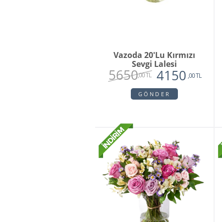
Vazoda 20'lu Kırmızı
Sevgi Lalesi
5650
4150
,00 TL
,00 TL
GÖNDER