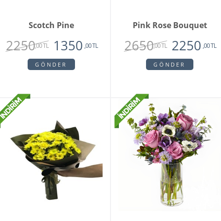
Scotch Pine
Pink Rose Bouquet
2250
2650
1350
2250
,00 TL
,00 TL
,00 TL
,00 TL
GÖNDER
GÖNDER