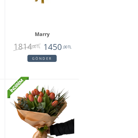
Marry
1814
1450
,00 TL
,00 TL
GÖNDER