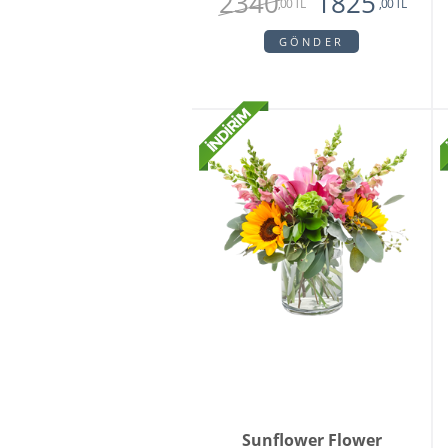
2340
1825
,00 TL
,00 TL
GÖNDER
Sunflower Flower