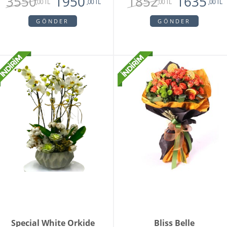
3550
1852
1950
1635
,00 TL
,00 TL
,00 TL
,00 TL
GÖNDER
GÖNDER
Special White Orkide
Bliss Belle