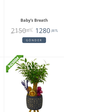
Baby’s Breath
2150
1280
,00 TL
,00 TL
GÖNDER