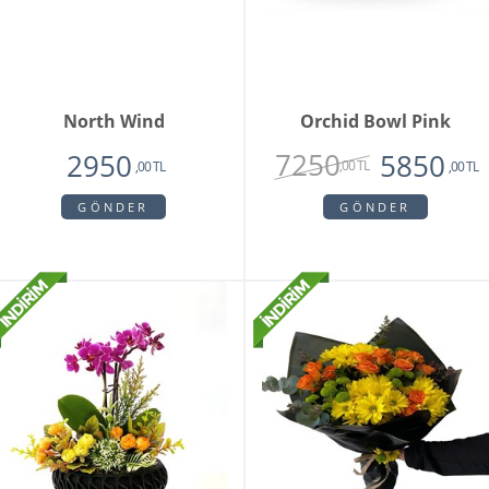
North Wind
Orchid Bowl Pink
7250
2950
5850
,00 TL
,00 TL
,00 TL
GÖNDER
GÖNDER