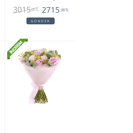
3015
2715
,00 TL
,00 TL
GÖNDER