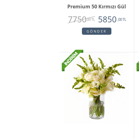
Premium 50 Kırmızı Gül
7750
5850
,00 TL
,00 TL
GÖNDER