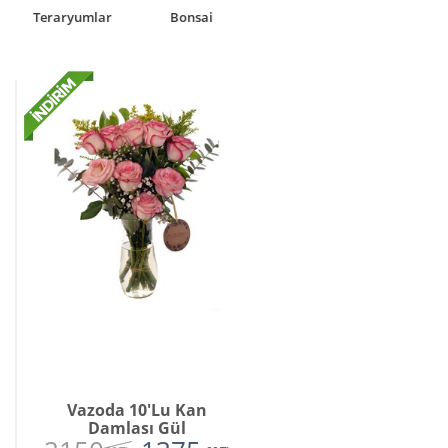
Laleler
Solmayan Gül
Vazoda 10'lu Kan
Damlası Gül