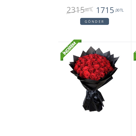
2315
1715
,00 TL
,00 TL
GÖNDER