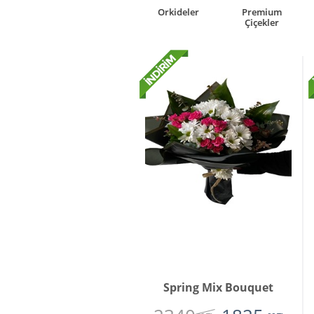
rkideler
Premium
Kutuda Çiçek
Çiçekler
Çiçekler
Spring Mix Bouquet