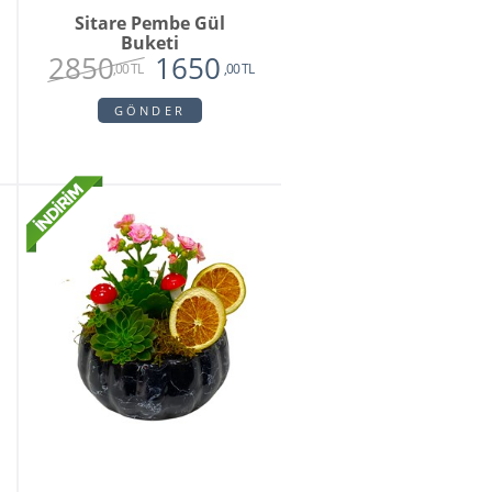
Sitare Pembe Gül
Buketi
2850
1650
,00 TL
,00 TL
GÖNDER