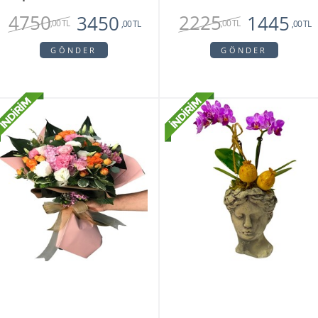
4750
2225
3450
1445
,00 TL
,00 TL
,00 TL
,00 TL
GÖNDER
GÖNDER