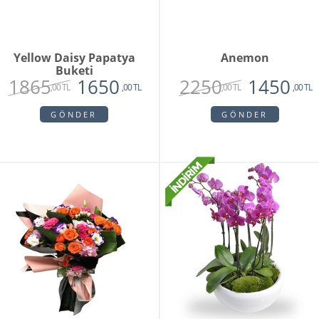
Yellow Daisy Papatya
Anemon
Buketi
1865
2250
1650
1450
,00 TL
,00 TL
,00 TL
,00 TL
GÖNDER
GÖNDER