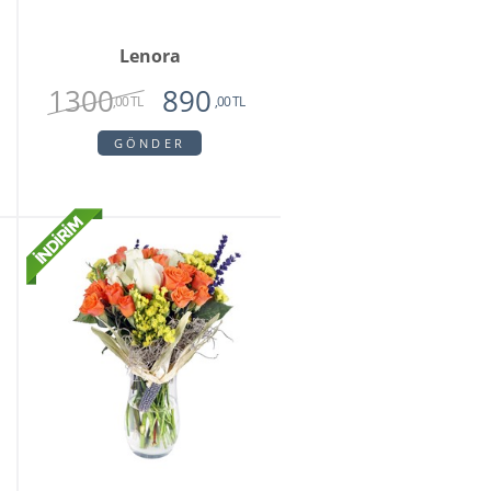
Lenora
1300
890
,00 TL
,00 TL
GÖNDER