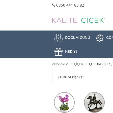
0850 441 83 82
DOĞUM GÜNÜ
GÖN
HEDİYE
ANASAYFA
ÇIÇEK
ÇORUM ÇIÇEKÇI
ÇORUM çiçekçi