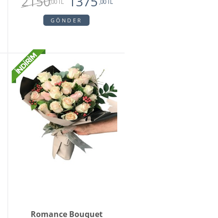
2150
1375
,00 TL
,00 TL
GÖNDER
Romance Bouquet