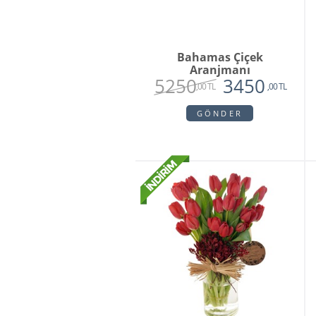
Bahamas Çiçek
Aranjmanı
5250
3450
,00 TL
,00 TL
GÖNDER