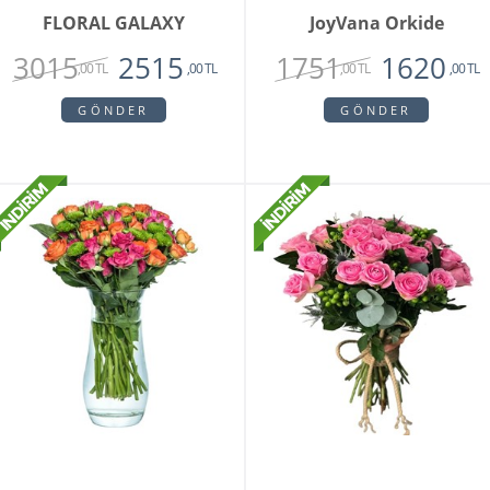
FLORAL GALAXY
JoyVana Orkide
3015
1751
2515
1620
,00 TL
,00 TL
,00 TL
,00 TL
GÖNDER
GÖNDER