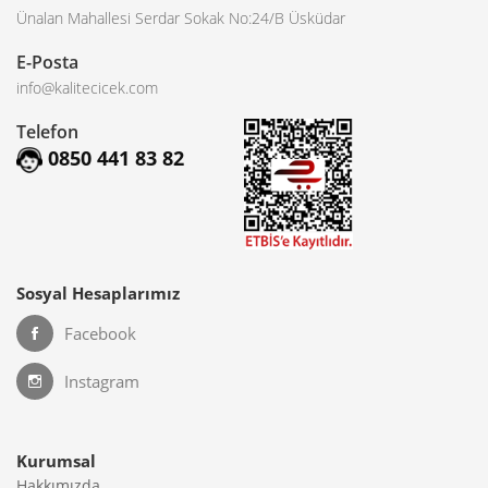
Ünalan Mahallesi Serdar Sokak No:24/B Üsküdar
E-Posta
info@kalitecicek.com
Telefon
0850 441 83 82
Sosyal Hesaplarımız
Facebook
Instagram
Kurumsal
Hakkımızda