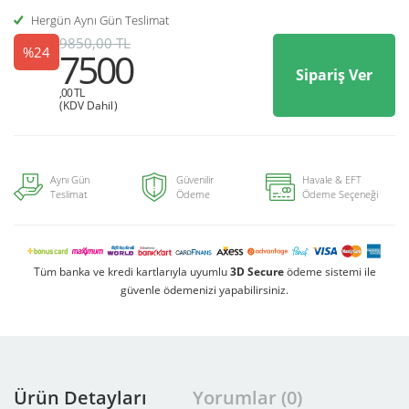
Hergün Aynı Gün Teslimat
9850,00 TL
%24
7500
Sipariş Ver
,00 TL
(KDV Dahil)
Aynı Gün
Güvenilir
Havale & EFT
Teslimat
Ödeme
Ödeme Seçeneği
Tüm banka ve kredi kartlarıyla uyumlu
3D Secure
ödeme sistemi ile
güvenle ödemenizi yapabilirsiniz.
Ürün Detayları
Yorumlar (0)