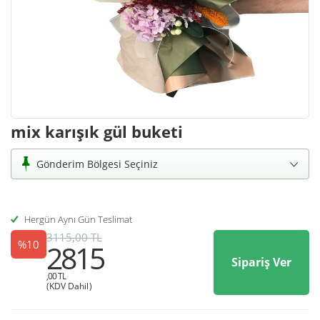
mix karışık gül buketi
Gönderim Bölgesi Seçiniz
Hergün Aynı Gün Teslimat
3115,00 TL
%10
2815
Sipariş Ver
,00 TL
(KDV Dahil)