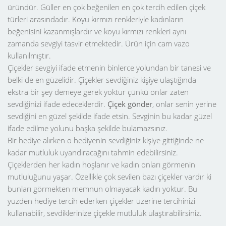
üründür. Güller en çok beğenilen en çok tercih edilen çiçek
türleri arasındadır. Koyu kırmızı renkleriyle kadınların
beğenisini kazanmışlardır ve koyu kırmızı renkleri aynı
zamanda sevgiyi tasvir etmektedir. Ürün için cam vazo
kullanılmıştır.
Çiçekler sevgiyi ifade etmenin binlerce yolundan bir tanesi ve
belki de en güzelidir. Çiçekler sevdiğiniz kişiye ulaştığında
ekstra bir şey demeye gerek yoktur çünkü onlar zaten
sevdiğinizi ifade edeceklerdir.
Çiçek gönder
, onlar senin yerine
sevdiğini en güzel şekilde ifade etsin. Sevginin bu kadar güzel
ifade edilme yolunu başka şekilde bulamazsınız.
Bir hediye alırken o hediyenin sevdiğiniz kişiye gittiğinde ne
kadar mutluluk uyandıracağını tahmin edebilirsiniz.
Çiçeklerden her kadın hoşlanır ve kadın onları görmenin
mutluluğunu yaşar. Özellikle çok sevilen bazı çiçekler vardır ki
bunları görmekten memnun olmayacak kadın yoktur. Bu
yüzden hediye tercih ederken çiçekler üzerine tercihinizi
kullanabilir, sevdiklerinize çiçekle mutluluk ulaştırabilirsiniz.