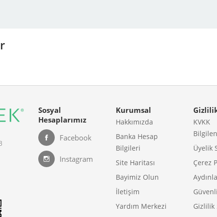
r
Sosyal
Kurumsal
Gizlili
Hesaplarımız
Hakkımızda
KVKK
Bilgile
Banka Hesap
Facebook
B
Bilgileri
Üyelik 
Instagram
Site Haritası
Çerez P
Bayimiz Olun
Aydınl
İletişim
Güvenli
Yardım Merkezi
Gizlili