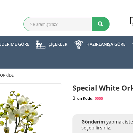
DERİME GÖRE
ÇİÇEKLER
HAZIRLANIŞA GÖRE
 ORKIDE
Special White Or
Ürün Kodu:
0555
Gönderim
yapmak iste
seçebilirsiniz.