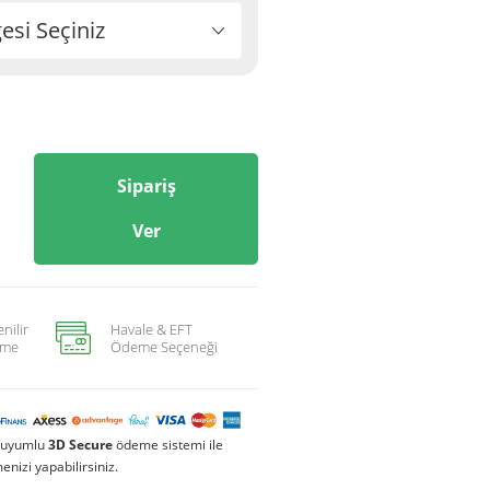
si Seçiniz
Sipariş
Ver
nilir
Havale & EFT
me
Ödeme Seçeneği
a uyumlu
3D Secure
ödeme sistemi ile
nizi yapabilirsiniz.