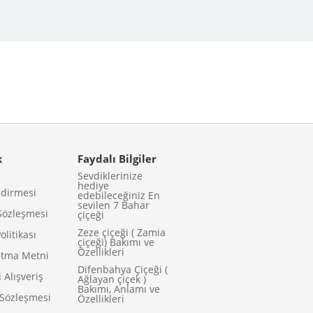
k
Faydalı Bilgiler
Sevdiklerinize
hediye
ndirmesi
edebileceğiniz En
sevilen 7 Bahar
Sözleşmesi
çiçeği
Zeze çiçeği ( Zamia
olitikası
çiçeği) Bakımı ve
Özellikleri
atma Metni
Difenbahya Çiçeği (
 Alışveriş
Ağlayan çiçek )
Bakımı, Anlamı ve
k Sözleşmesi
Özellikleri