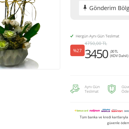
Gönderim Bölge
Hergün Aynı Gün Teslimat
4750,00 TL
3450
%27
,00 TL
(KDV Dahil)
Aynı Gün
Güve
Teslimat
Öde
Tüm banka ve kredi kartlarıyl
güvenle ödeme