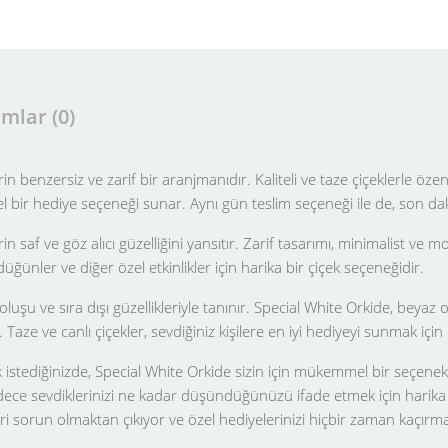
mlar (0)
in benzersiz ve zarif bir aranjmanıdır. Kaliteli ve taze çiçeklerle öz
bir hediye seçeneği sunar. Aynı gün teslim seçeneği ile de, son dakika
n saf ve göz alıcı güzelliğini yansıtır. Zarif tasarımı, minimalist ve m
düğünler ve diğer özel etkinlikler için harika bir çiçek seçeneğidir.
oluşu ve sıra dışı güzellikleriyle tanınır. Special White Orkide, beyaz o
Taze ve canlı çiçekler, sevdiğiniz kişilere en iyi hediyeyi sunmak için 
 istediğinizde, Special White Orkide sizin için mükemmel bir seçenek 
adece sevdiklerinizi ne kadar düşündüğünüzü ifade etmek için harika 
leri sorun olmaktan çıkıyor ve özel hediyelerinizi hiçbir zaman kaçırm