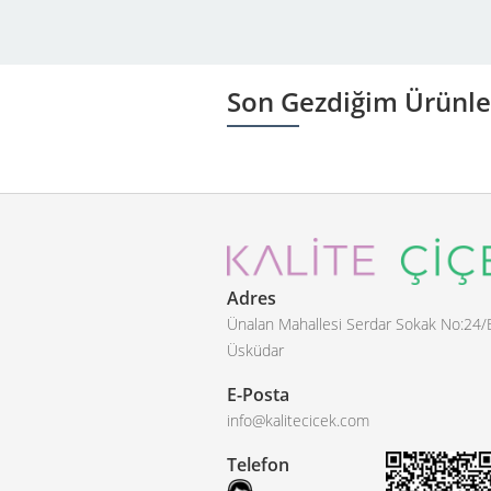
Son Gezdiğim Ürünle
Adres
Ünalan Mahallesi Serdar Sokak No:24/
Üsküdar
E-Posta
info@kalitecicek.com
Telefon