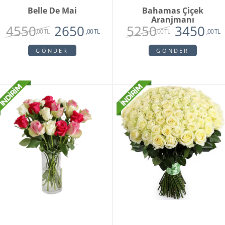
Belle De Mai
Bahamas Çiçek
Aranjmanı
4550
5250
2650
3450
,00 TL
,00 TL
,00 TL
,00 TL
GÖNDER
GÖNDER