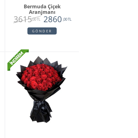
Bermuda Çiçek
Aranjmanı
3615
2860
,00 TL
,00 TL
GÖNDER