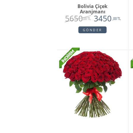
Bolivia Çiçek
Aranjmanı
5650
3450
,00 TL
,00 TL
GÖNDER