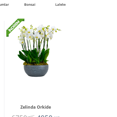
Laleler
Solmayan Gül
Zelinda Orkide