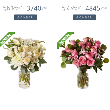
5615
5735
3740
4845
,00 TL
,00 TL
,00 TL
,00 TL
GÖNDER
GÖNDER