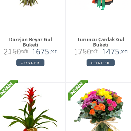
Darejan Beyaz Gül
Turuncu Çardak Gül
Buketi
Buketi
2150
1750
1675
1475
,00 TL
,00 TL
,00 TL
,00 TL
GÖNDER
GÖNDER