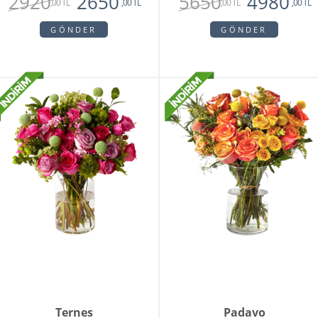
2920
5650
2650
4980
,00 TL
,00 TL
,00 TL
,00 TL
GÖNDER
GÖNDER
Ternes
Padavo