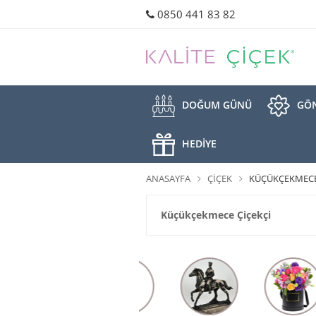
0850 441 83 82
DOĞUM GÜNÜ
GÖN
HEDİYE
ANASAYFA
ÇIÇEK
KÜÇÜKÇEKMECE
Küçükçekmece Çiçekçi