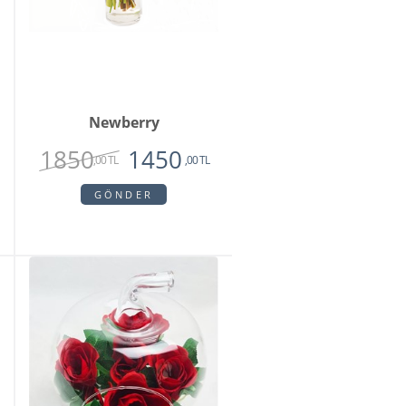
Newberry
1850
1450
,00 TL
,00 TL
GÖNDER