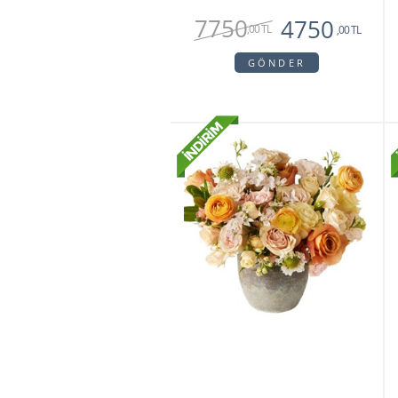
7750
4750
,00 TL
,00 TL
GÖNDER