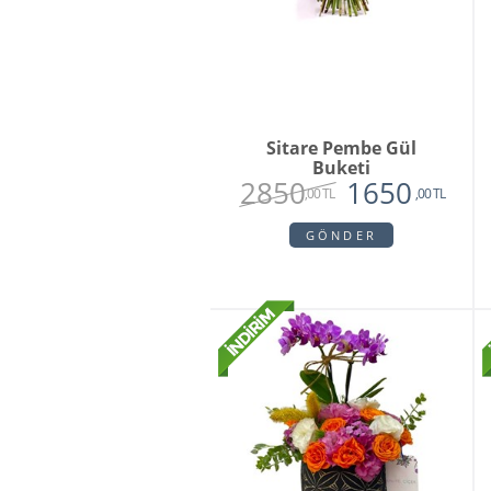
Sitare Pembe Gül
Buketi
2850
1650
,00 TL
,00 TL
GÖNDER