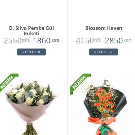
D. Silva Pembe Gül
Blossom Haven
Buketi
2550
4150
1860
2850
,00 TL
,00 TL
,00 TL
,00 TL
GÖNDER
GÖNDER