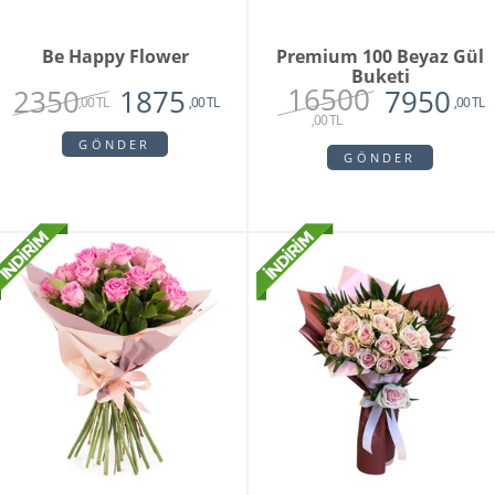
Be Happy Flower
Premium 100 Beyaz Gül
Buketi
16500
2350
1875
7950
,00 TL
,00 TL
,00 TL
,00 TL
GÖNDER
GÖNDER