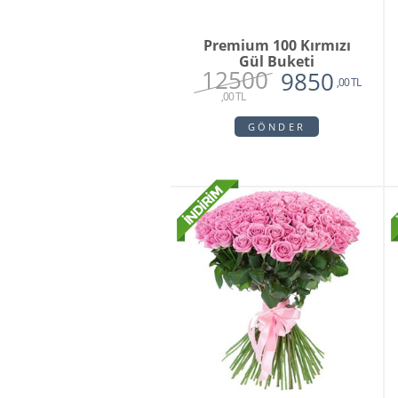
Premium 100 Kırmızı
Gül Buketi
12500
9850
,00 TL
,00 TL
GÖNDER