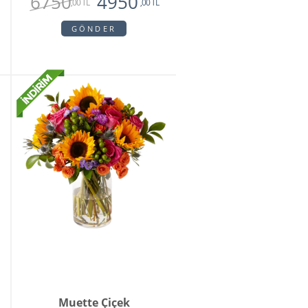
6750
4950
,00 TL
,00 TL
GÖNDER
Muette Çiçek