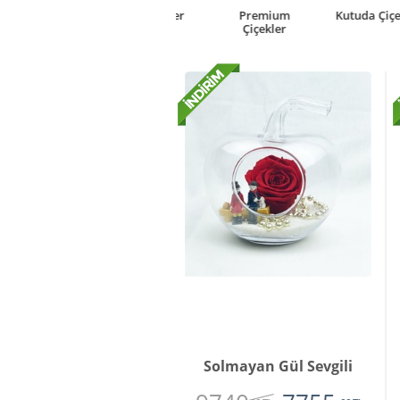
rkideler
Premium
Kutuda Çiçek
Çiçekler
Çiçekler
Solmayan Gül Sevgili