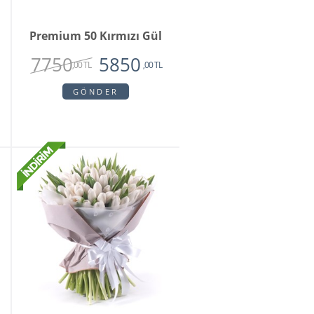
Premium 50 Kırmızı Gül
7750
5850
,00 TL
,00 TL
GÖNDER