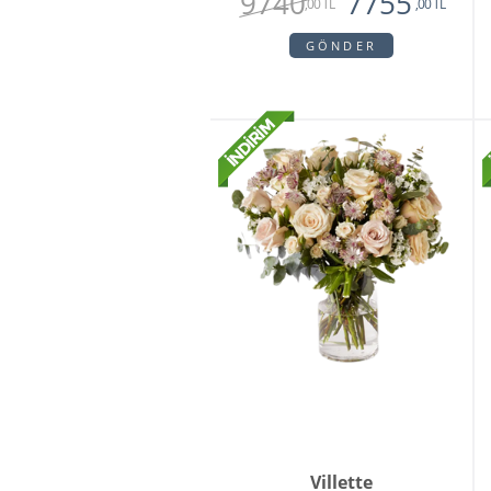
9740
7755
,00 TL
,00 TL
GÖNDER
Villette