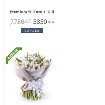
Premium 50 Kırmızı Gül
7750
5850
,00 TL
,00 TL
GÖNDER