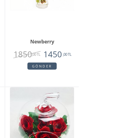
Newberry
1850
1450
,00 TL
,00 TL
GÖNDER