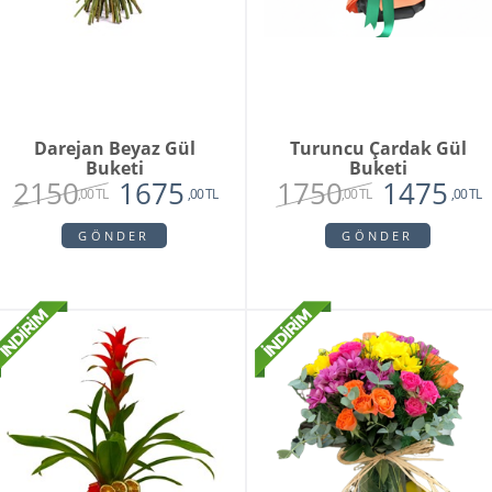
Darejan Beyaz Gül
Turuncu Çardak Gül
Buketi
Buketi
2150
1750
1675
1475
,00 TL
,00 TL
,00 TL
,00 TL
GÖNDER
GÖNDER