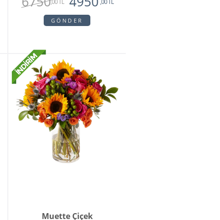
6750
4950
,00 TL
,00 TL
GÖNDER
Muette Çiçek