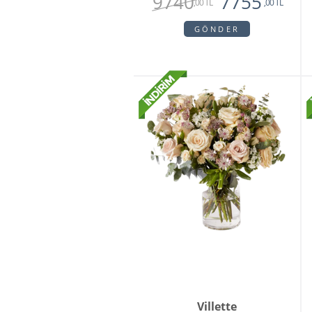
9740
7755
,00 TL
,00 TL
GÖNDER
Villette