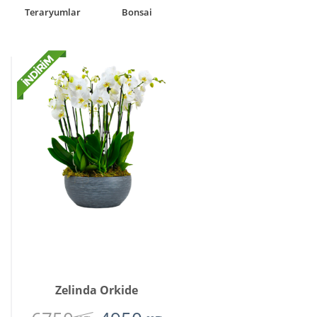
Laleler
Solmayan Gül
Zelinda Orkide