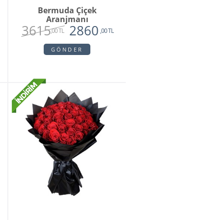
Bermuda Çiçek
Aranjmanı
3615
2860
,00 TL
,00 TL
GÖNDER