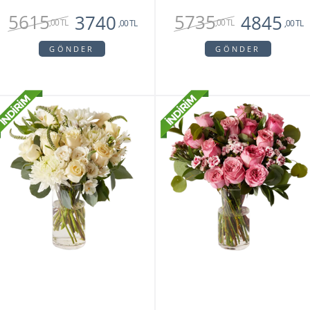
5615
5735
3740
4845
,00 TL
,00 TL
,00 TL
,00 TL
GÖNDER
GÖNDER