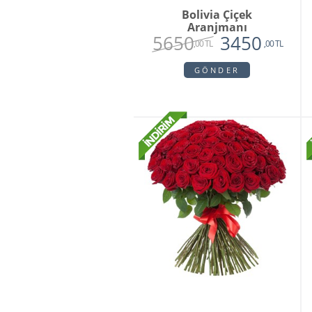
Bolivia Çiçek
Aranjmanı
5650
3450
,00 TL
,00 TL
GÖNDER