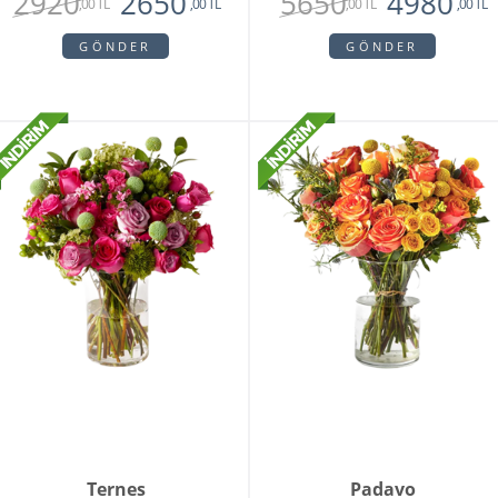
2920
5650
2650
4980
,00 TL
,00 TL
,00 TL
,00 TL
GÖNDER
GÖNDER
Ternes
Padavo