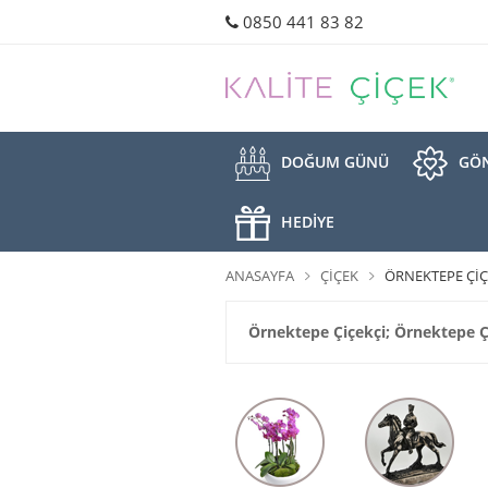
0850 441 83 82
DOĞUM GÜNÜ
GÖN
HEDİYE
ANASAYFA
ÇIÇEK
ÖRNEKTEPE ÇIÇE
Örnektepe Çiçekçi; Örnektepe Çi