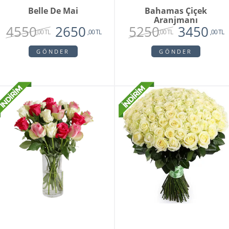
Belle De Mai
Bahamas Çiçek
Aranjmanı
4550
5250
2650
3450
,00 TL
,00 TL
,00 TL
,00 TL
GÖNDER
GÖNDER