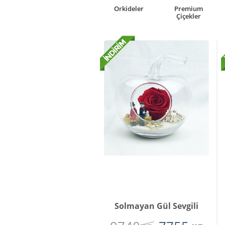
rkideler
Premium
Kutuda Çiçek
Çiçekler
Çiçekler
Solmayan Gül Sevgili