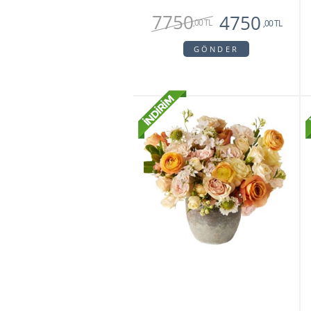
7750
4750
,00 TL
,00 TL
GÖNDER