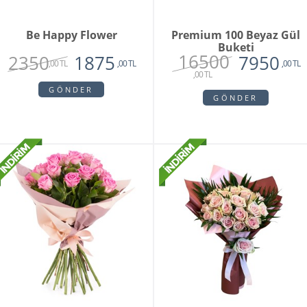
Be Happy Flower
Premium 100 Beyaz Gül
Buketi
16500
2350
1875
7950
,00 TL
,00 TL
,00 TL
,00 TL
GÖNDER
GÖNDER