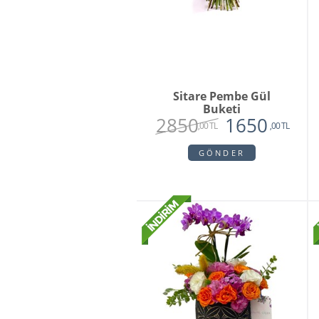
Sitare Pembe Gül
Buketi
2850
1650
,00 TL
,00 TL
GÖNDER