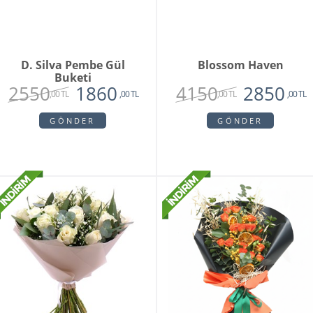
D. Silva Pembe Gül
Blossom Haven
Buketi
2550
4150
1860
2850
,00 TL
,00 TL
,00 TL
,00 TL
GÖNDER
GÖNDER