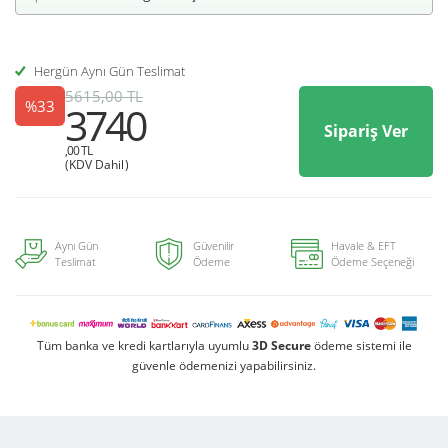
Hergün Aynı Gün Teslimat
5615,00 TL
%33
3740
Sipariş Ver
,00 TL
(KDV Dahil)
Aynı Gün
Güvenilir
Havale & EFT
Teslimat
Ödeme
Ödeme Seçeneği
Tüm banka ve kredi kartlarıyla uyumlu
3D Secure
ödeme sistemi ile
güvenle ödemenizi yapabilirsiniz.