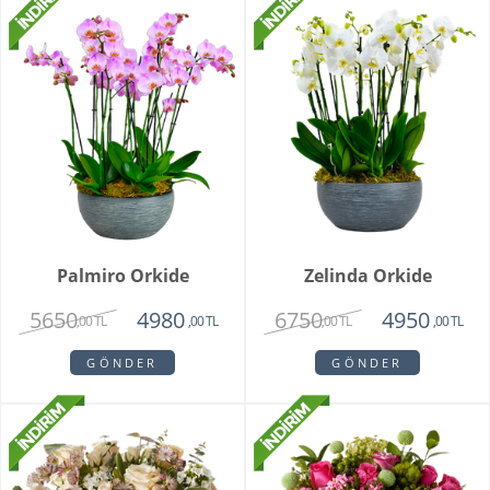
Palmiro Orkide
Zelinda Orkide
5650
6750
4980
4950
,00 TL
,00 TL
,00 TL
,00 TL
GÖNDER
GÖNDER