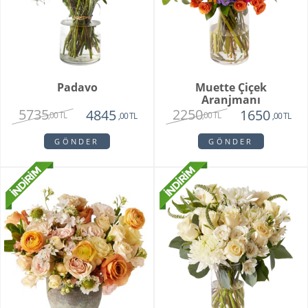
Padavo
Muette Çiçek
Aranjmanı
5735
2250
4845
1650
,00 TL
,00 TL
,00 TL
,00 TL
GÖNDER
GÖNDER