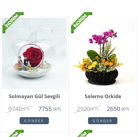
Solmayan Gül Sevgili
Salerno Orkide
9740
2920
7755
2650
,00 TL
,00 TL
,00 TL
,00 TL
GÖNDER
GÖNDER