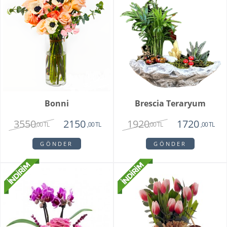
Bonni
Brescia Teraryum
3550
1920
2150
1720
,00 TL
,00 TL
,00 TL
,00 TL
GÖNDER
GÖNDER