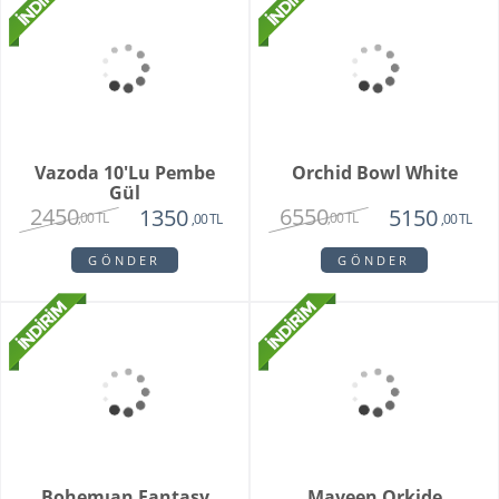
Teraryum Mix Orkide
Purple Butik Orkide
2750
1950
1630
,00 TL
,00 TL
,00 TL
GÖNDER
GÖNDER
Bambu Hayat Işığım
Vazoda 7'li Beyaz Gül
Teraryum