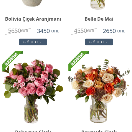
Bolivia Çiçek Aranjmanı
Belle De Mai
5650
4550
3450
2650
,00 TL
,00 TL
,00 TL
,00 TL
GÖNDER
GÖNDER