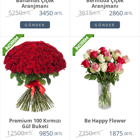
Bahamas Çiçek
Bermuda Çiçek
Aranjmanı
Aranjmanı
5250
3615
3450
2860
,00 TL
,00 TL
,00 TL
,00 TL
GÖNDER
GÖNDER
Premium 100 Kırmızı
Be Happy Flower
Gül Buketi
12500
2350
9850
1875
,00 TL
,00 TL
,00 TL
,00 TL