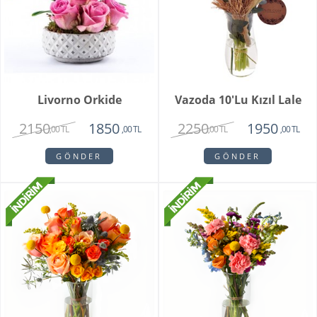
Livorno Orkide
Vazoda 10'lu Kızıl Lale
2150
2250
1850
1950
,00 TL
,00 TL
,00 TL
,00 TL
GÖNDER
GÖNDER