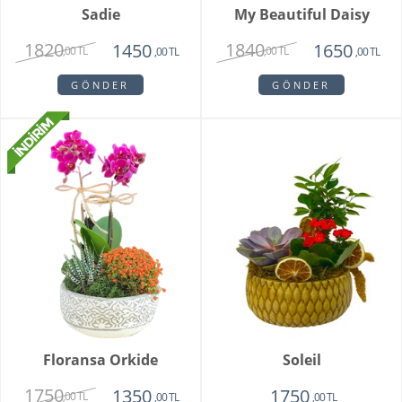
Sadie
My Beautiful Daisy
1820
1840
1450
1650
,00 TL
,00 TL
,00 TL
,00 TL
GÖNDER
GÖNDER
Floransa Orkide
Soleil
1750
1350
1750
,00 TL
,00 TL
,00 TL