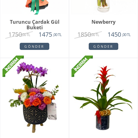
Turuncu Çardak Gül
Newberry
Buketi
1750
1850
1475
1450
,00 TL
,00 TL
,00 TL
,00 TL
GÖNDER
GÖNDER