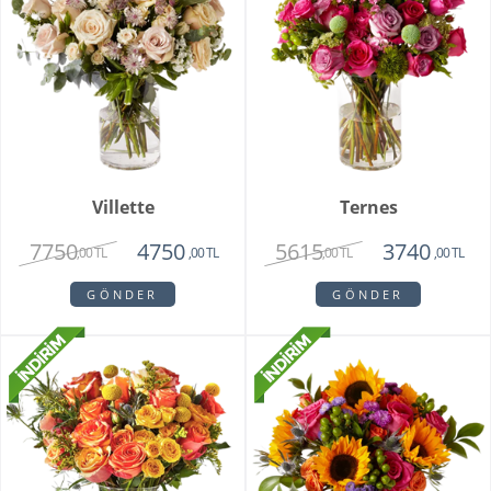
Villette
Ternes
7750
5615
4750
3740
,00 TL
,00 TL
,00 TL
,00 TL
GÖNDER
GÖNDER