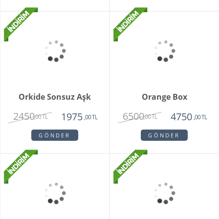
Special Series Orkide
Mixed Daisy Bouquet
2150
1850
,00 TL
,00 TL
GÖNDER
GÖNDER