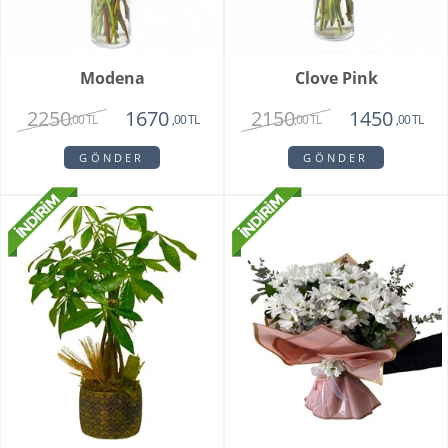
Modena
Clove Pink
2250
2150
1670
1450
,00 TL
,00 TL
,00 TL
,00 TL
GÖNDER
GÖNDER