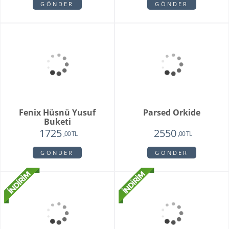
Whıte Faıry
Vazoda 20'li Arizona
Lalesi
7415
4650
6515
3750
,00 TL
,00 TL
,00 TL
,00 TL
GÖNDER
GÖNDER
Fenix Hüsnü Yusuf
Parsed Orkide
Buketi
1725
2550