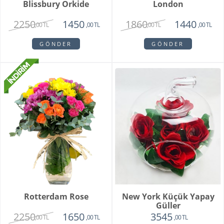
Blissbury Orkide
London
2250
1860
1450
1440
,00 TL
,00 TL
,00 TL
,00 TL
GÖNDER
GÖNDER
Rotterdam Rose
New York Küçük Yapay
Güller
2250
1650
3545
,00 TL
,00 TL
,00 TL