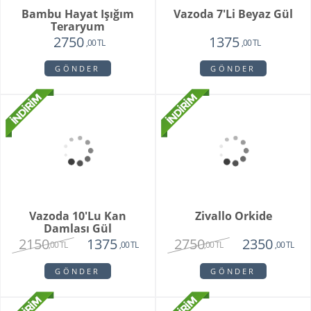
Grand Harmony
Dahlia
9800
1620
8250
1450
,00 TL
,00 TL
,00 TL
,00 TL
GÖNDER
GÖNDER