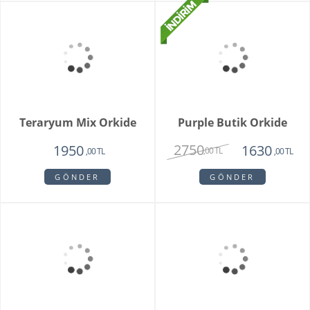
White Butik Orkide
Vazoda 10'li Lale Ve
Sarı Papatya
1985
3250
1440
2120
,00 TL
,00 TL
,00 TL
,00 TL
GÖNDER
GÖNDER