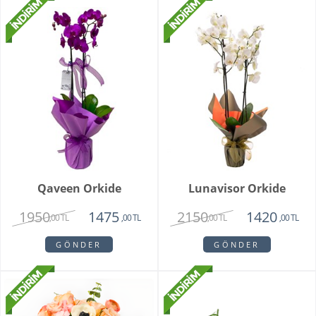
Qaveen Orkide
Lunavisor Orkide
1950
2150
1475
1420
,00 TL
,00 TL
,00 TL
,00 TL
GÖNDER
GÖNDER