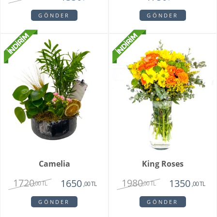
GÖNDER
GÖNDER
Camelia
King Roses
1720
1980
1650
1350
,00 TL
,00 TL
,00 TL
,00 TL
GÖNDER
GÖNDER