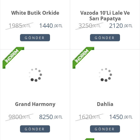
Orkide Sonsuz Aşk
Orange Box
2450
6500
1975
4750
,00 TL
,00 TL
,00 TL
,00 TL
GÖNDER
GÖNDER