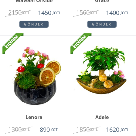
Maveen Orkide
Grace
2150
1560
1450
1400
,00 TL
,00 TL
,00 TL
,00 TL
GÖNDER
GÖNDER
Lenora
Adele
1300
1850
890
1620
,00 TL
,00 TL
,00 TL
,00 TL