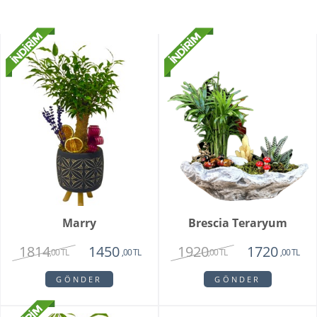
Marry
Brescia Teraryum
1814
1920
1450
1720
,00 TL
,00 TL
,00 TL
,00 TL
GÖNDER
GÖNDER