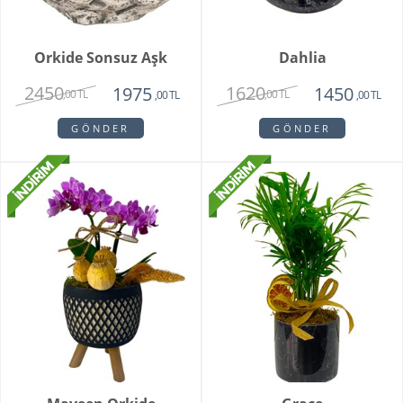
Orkide Sonsuz Aşk
Dahlia
2450
1620
1975
1450
,00 TL
,00 TL
,00 TL
,00 TL
GÖNDER
GÖNDER