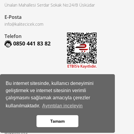
Ünalan Mahallesi Serdar Sokak No:24/B Üsküdar
E-Posta
info@kalitecicek.com
Telefon
0850 441 83 82
Sosyal Hesaplarımız
Bu internet sitesinde, kullanıcı deneyimini
geliştirmek ve internet sitesinin verimli
Facebook
çalışmasını sağlamak amacıyla çerezler
Instagram
kullanılmaktadır.
Ayrıntıları inceleyin
Tamam
Kurumsal
Hakkımızda