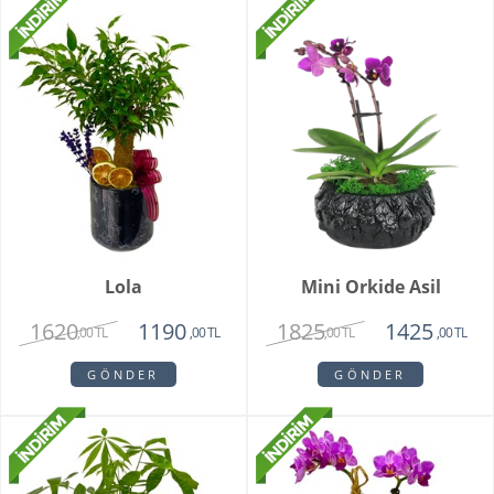
Lola
Mini Orkide Asil
1620
1825
1190
1425
,00 TL
,00 TL
,00 TL
,00 TL
GÖNDER
GÖNDER