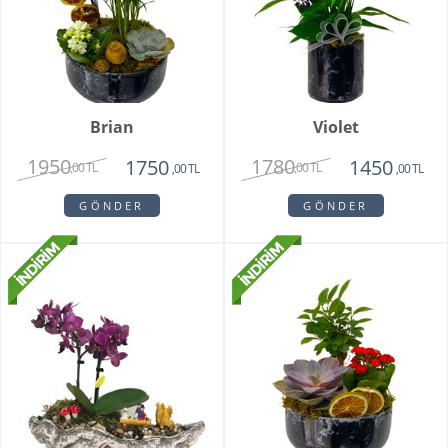
Brian
Violet
1950
1780
1750
1450
,00 TL
,00 TL
,00 TL
,00 TL
GÖNDER
GÖNDER