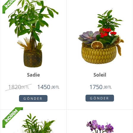
Sadie
Soleil
1820
1450
1750
,00 TL
,00 TL
,00 TL
GÖNDER
GÖNDER