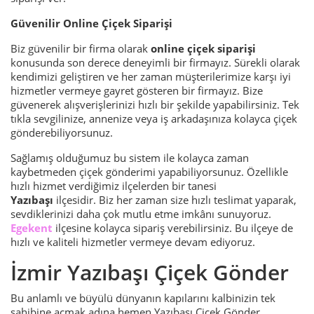
Güvenilir Online Çiçek Siparişi
Biz güvenilir bir firma olarak
online çiçek siparişi
konusunda son derece deneyimli bir firmayız. Sürekli olarak
kendimizi geliştiren ve her zaman müşterilerimize karşı iyi
hizmetler vermeye gayret gösteren bir firmayız. Bize
güvenerek alışverişlerinizi hızlı bir şekilde yapabilirsiniz. Tek
tıkla sevgilinize, annenize veya iş arkadaşınıza kolayca çiçek
gönderebiliyorsunuz.
Sağlamış olduğumuz bu sistem ile kolayca zaman
kaybetmeden çiçek gönderimi yapabiliyorsunuz. Özellikle
hızlı hizmet verdiğimiz ilçelerden bir tanesi
Yazıbaşı
ilçesidir. Biz her zaman size hızlı teslimat yaparak,
sevdiklerinizi daha çok mutlu etme imkânı sunuyoruz.
Egekent
ilçesine kolayca sipariş verebilirsiniz. Bu ilçeye de
hızlı ve kaliteli hizmetler vermeye devam ediyoruz.
İzmir Yazıbaşı Çiçek Gönder
Bu anlamlı ve büyülü dünyanın kapılarını kalbinizin tek
sahibine açmak adına hemen Yazıbaşı Çiçek Gönder