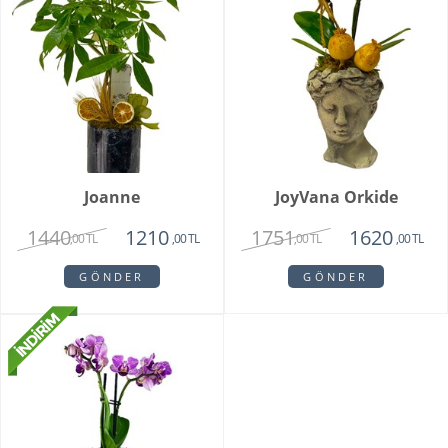
Joanne
JoyVana Orkide
1440
1751
1210
1620
,00 TL
,00 TL
,00 TL
,00 TL
GÖNDER
GÖNDER