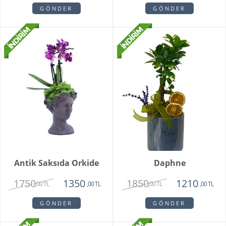
GÖNDER
GÖNDER
Antik Saksıda Orkide
Daphne
1750
1850
1350
1210
,00 TL
,00 TL
,00 TL
,00 TL
GÖNDER
GÖNDER