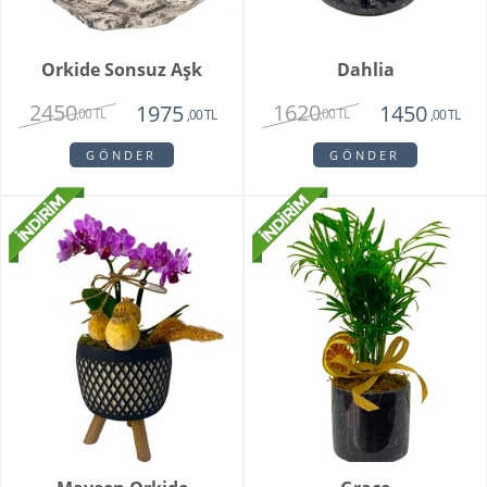
Orkide Sonsuz Aşk
Dahlia
2450
1620
1975
1450
,00 TL
,00 TL
,00 TL
,00 TL
GÖNDER
GÖNDER