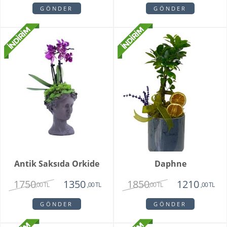
GÖNDER
GÖNDER
Antik Saksıda Orkide
Daphne
1750
1850
1350
1210
,00 TL
,00 TL
,00 TL
,00 TL
GÖNDER
GÖNDER