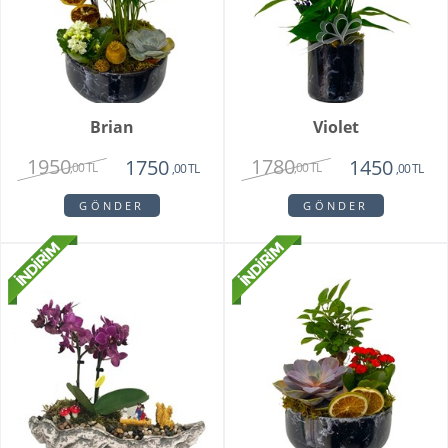
Brian
Violet
1950
1780
1750
1450
,00 TL
,00 TL
,00 TL
,00 TL
GÖNDER
GÖNDER