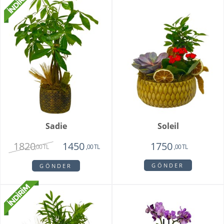
Sadie
Soleil
1820
1450
1750
,00 TL
,00 TL
,00 TL
GÖNDER
GÖNDER