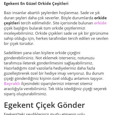
Egekent En Güzel Orkide Çeşitleri
Bazı insanlar abartılı şeylerden hoşlanmaz. Sade ve şık
duran şeyleri daha çok severler. Böyle durumlarda
orkide
çeşitleri
tercih edilmelidir. Site içerisinde bulunan
orkide
çiçek başlığını bularak tüm orkide çeşitlerimizi
inceleyebilirsiniz. Orkide çiçekleri sade ve şık bir görünüme
sahip olduğu için, herkes tarafından tercih edilen ve sevilen
bir çiçek türüdür.
Sadelikten yana olan kişilere orkide çiçeğini
gönderebilirsiniz. Not eklemek isterseniz, notunuzu
tarafımıza ileterek gönderilmesini sağlayabilirsiniz.
Hazırladığımı özel vazolarla hediyeleriniz daha fazla
güzelleştirerek özel bir hediye imajı veriyoruz. Bu durum
çiçeği gönderdiğiniz kişinin özel olduğu anlamını taşıyor.
Bayraklı
ilçesindeki siparişlerinizi internet sitemiz
aracılığıyla verebilirsiniz. Tek tıkla istediğiniz çiçeği seçerek
sipariş oluşturabilirsiniz.
Egekent Çiçek Gönder
Egekent'teki sevdiklerinizi mutlu etmenin yolu