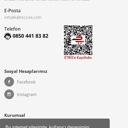
E-Posta
info@kalitecicek.com
Telefon
0850 441 83 82
Sosyal Hesaplarımız
Facebook
Instagram
Kurumsal
Hakkımızda
Bu internet sitesinde, kullanıcı deneyimini