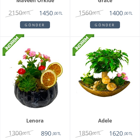
Maveen Orkide
Grace
2150
1560
1450
1400
,00 TL
,00 TL
,00 TL
,00 TL
GÖNDER
GÖNDER
Lenora
Adele
1300
1850
890
1620
,00 TL
,00 TL
,00 TL
,00 TL