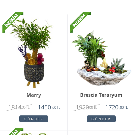
Marry
Brescia Teraryum
1814
1920
1450
1720
,00 TL
,00 TL
,00 TL
,00 TL
GÖNDER
GÖNDER