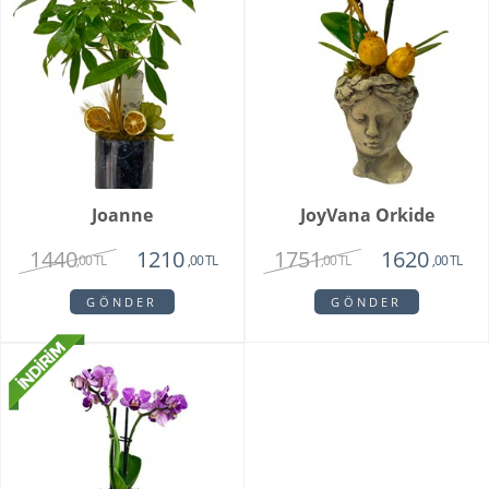
Joanne
JoyVana Orkide
1440
1751
1210
1620
,00 TL
,00 TL
,00 TL
,00 TL
GÖNDER
GÖNDER