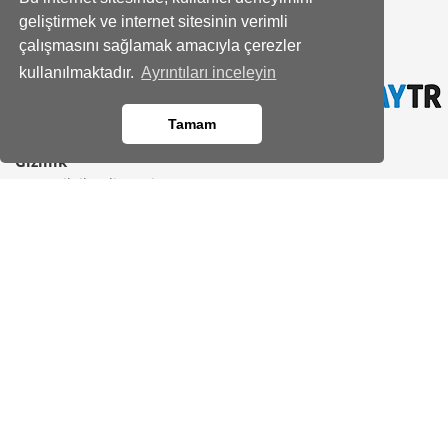
Banka Hesap Bilgileri
geliştirmek ve internet sitesinin verimli
Site Haritası
çalışmasını sağlamak amacıyla çerezler
Bayimiz Olun
kullanılmaktadır.
Ayrıntıları inceleyin
İletişim
Yardım Merkezi
Tamam
Gizlilik
KVKK Bilgilendirmesi
Üyelik Sözleşmesi
Çerez Politikası
Kod kopyalandı!
Aydınlatma Metni
Güvenli Alışveriş
Gizlilik Sözleşmesi
Satış Sözleşmesi
Faydalı Bilgiler
Sevdiklerinize hediye edebileceğiniz En sevilen
7 Bahar çiçeği