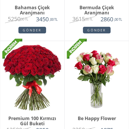
Bahamas Çiçek
Bermuda Çiçek
Aranjmanı
Aranjmanı
5250
3615
3450
2860
,00 TL
,00 TL
,00 TL
,00 TL
GÖNDER
GÖNDER
Premium 100 Kırmızı
Be Happy Flower
Gül Buketi