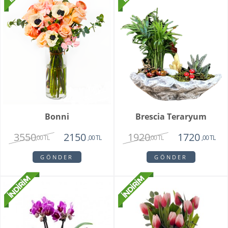
Bonni
Brescia Teraryum
3550
1920
2150
1720
,00 TL
,00 TL
,00 TL
,00 TL
GÖNDER
GÖNDER