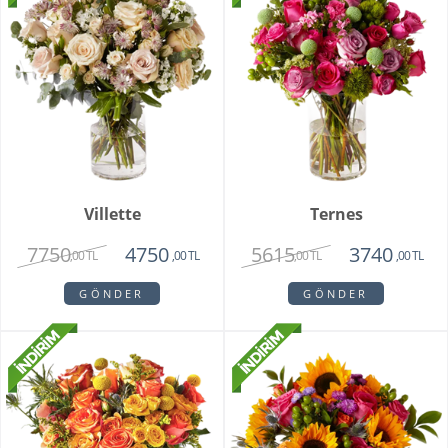
Villette
Ternes
7750
5615
4750
3740
,00 TL
,00 TL
,00 TL
,00 TL
GÖNDER
GÖNDER