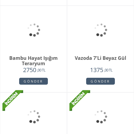
Orkide Sonsuz Aşk
Orange Box
2450
6500
1975
4750
,00 TL
,00 TL
,00 TL
,00 TL
GÖNDER
GÖNDER