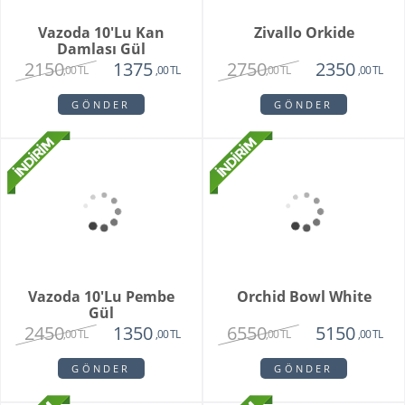
White Butik Orkide
Vazoda 10'li Lale Ve
Sarı Papatya
1985
3250
1440
2120
,00 TL
,00 TL
,00 TL
,00 TL
GÖNDER
GÖNDER