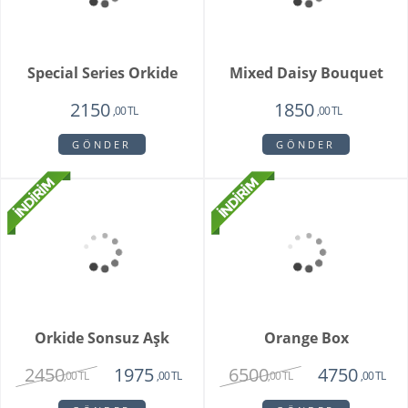
Whıte Faıry
Vazoda 20'li Arizona
Lalesi
7415
4650
6515
3750
,00 TL
,00 TL
,00 TL
,00 TL
GÖNDER
GÖNDER
Fenix Hüsnü Yusuf
Parsed Orkide