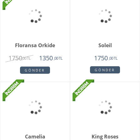
Sadie
My Beautiful Daisy
1820
1840
1450
1650
,00 TL
,00 TL
,00 TL
,00 TL
GÖNDER
GÖNDER
Floransa Orkide
Soleil