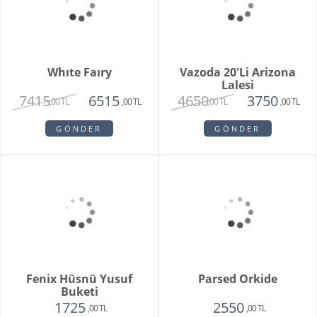
Purple Melek Orkide
Vivam Orkide
2815
1875
2650
,00 TL
,00 TL
,00 TL
GÖNDER
GÖNDER