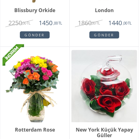
Blissbury Orkide
London
2250
1860
1450
1440
,00 TL
,00 TL
,00 TL
,00 TL
GÖNDER
GÖNDER
Rotterdam Rose
New York Küçük Yapay
Güller