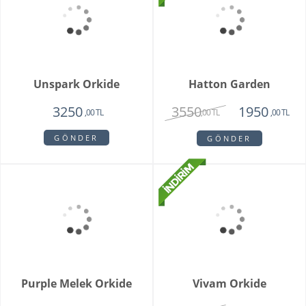
Mini Orkide Saksı
Padova Orkide
1650
1950
,00 TL
,00 TL
GÖNDER
GÖNDER