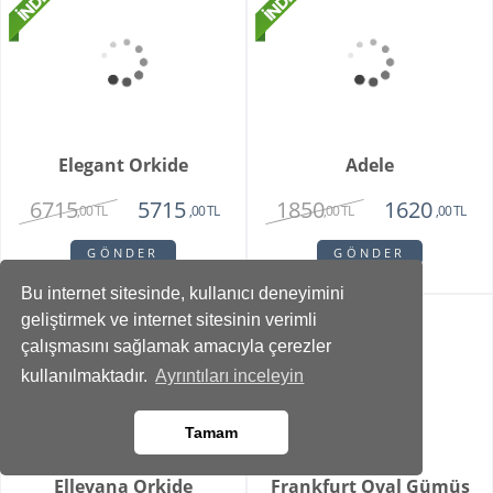
Teraryum
2750
1375
,00 TL
,00 TL
GÖNDER
GÖNDER
Bu internet sitesinde, kullanıcı deneyimini
geliştirmek ve internet sitesinin verimli
çalışmasını sağlamak amacıyla çerezler
kullanılmaktadır.
Ayrıntıları inceleyin
Vazoda 10'lu Kan
Zivallo Orkide
Damlası Gül
Tamam
2150
2750
1375
2350
,00 TL
,00 TL
,00 TL
,00 TL