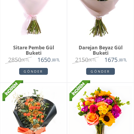
Sitare Pembe Gül
Darejan Beyaz Gül
Buketi
Buketi
2850
2150
1650
1675
,00 TL
,00 TL
,00 TL
,00 TL
GÖNDER
GÖNDER