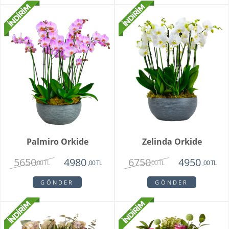
Palmiro Orkide
Zelinda Orkide
5650
6750
4980
4950
,00 TL
,00 TL
,00 TL
,00 TL
GÖNDER
GÖNDER