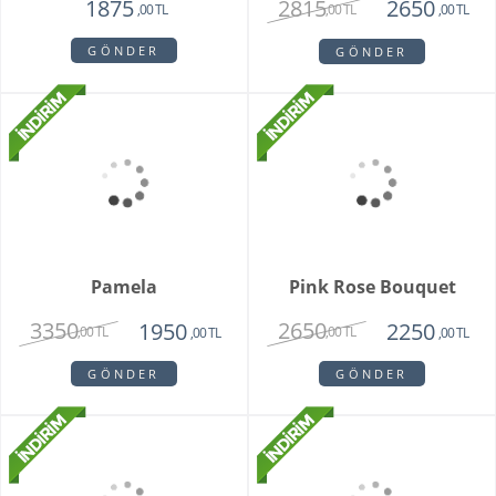
Unspark Orkide
Hatton Garden
3550
3250
1950
,00 TL
,00 TL
,00 TL
GÖNDER
GÖNDER