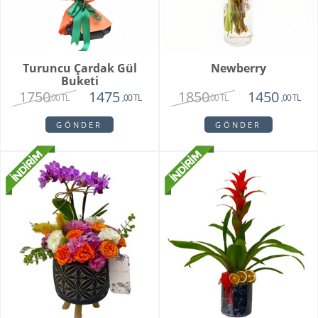
Turuncu Çardak Gül
Newberry
Buketi
1750
1850
1475
1450
,00 TL
,00 TL
,00 TL
,00 TL
GÖNDER
GÖNDER