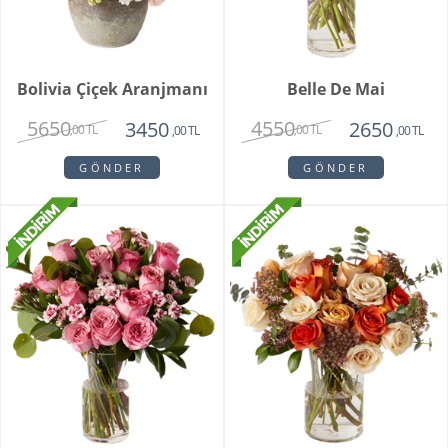
Bolivia Çiçek Aranjmanı
Belle De Mai
5650
4550
3450
2650
,00 TL
,00 TL
,00 TL
,00 TL
GÖNDER
GÖNDER