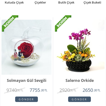
Kutuda Çiçek
Çiçekler
Butik Çiçek
Çiçek Buketi
Solmayan Gül Sevgili
Salerno Orkide
9740
2920
7755
2650
,00 TL
,00 TL
,00 TL
,00 TL
GÖNDER
GÖNDER