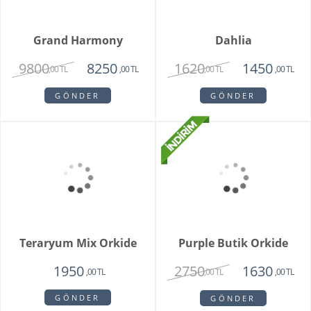
Special Series Orkide
Mixed Daisy Bouquet
2150
1850
,00 TL
,00 TL
GÖNDER
GÖNDER