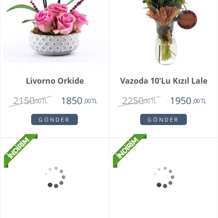
Livorno Orkide
Vazoda 10'lu Kızıl Lale
2150
2250
1850
1950
,00 TL
,00 TL
,00 TL
,00 TL
GÖNDER
GÖNDER