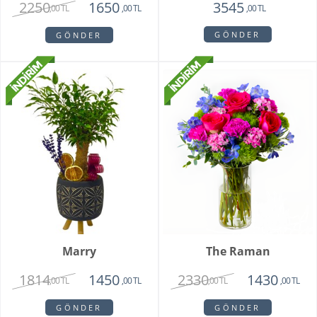
2250
1650
3545
,00 TL
,00 TL
,00 TL
GÖNDER
GÖNDER
Marry
The Raman
1814
2330
1450
1430
,00 TL
,00 TL
,00 TL
,00 TL
GÖNDER
GÖNDER