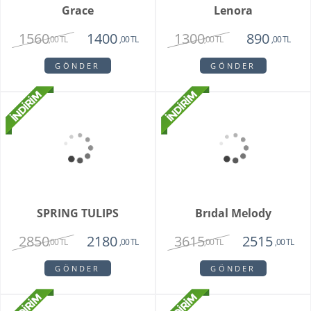
Teraryum Mix Orkide
Purple Butik Orkide
2750
1950
1630
,00 TL
,00 TL
,00 TL
GÖNDER
GÖNDER
Bambu Hayat Işığım
Vazoda 7'li Beyaz Gül