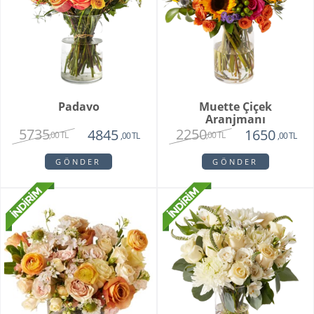
Padavo
Muette Çiçek
Aranjmanı
5735
2250
4845
1650
,00 TL
,00 TL
,00 TL
,00 TL
GÖNDER
GÖNDER