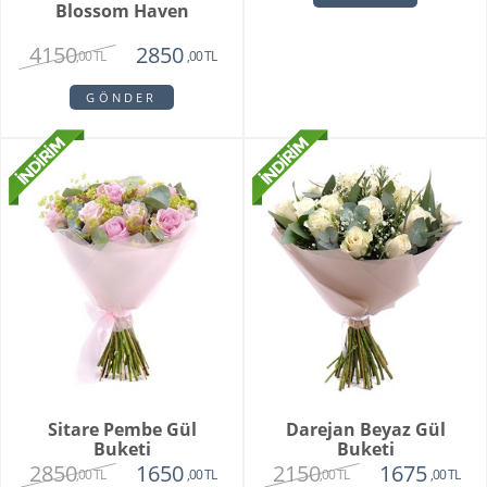
Blossom Haven
Premium 100 Beyaz
Lale Buketi
4150
16500
2850
11500
,00 TL
,00 TL
,00 TL
,00 TL
GÖNDER
GÖNDER