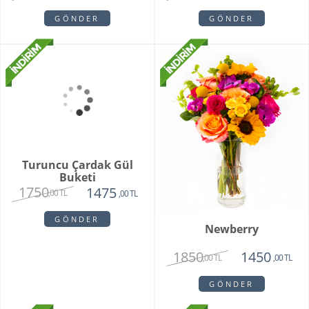
Sitare Pembe Gül
Darejan Beyaz Gül
Buketi
Buketi
2850
2150
1650
1675
,00 TL
,00 TL
,00 TL
,00 TL
GÖNDER
GÖNDER