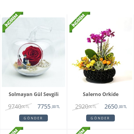
Solmayan Gül Sevgili
Salerno Orkide
9740
2920
7755
2650
,00 TL
,00 TL
,00 TL
,00 TL
GÖNDER
GÖNDER