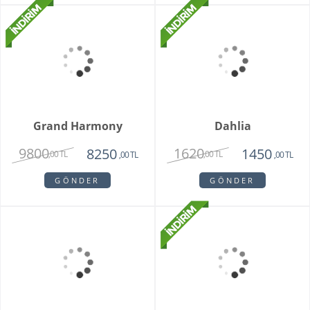
Fenix Hüsnü Yusuf
Parsed Orkide
Buketi
1725
2550
,00 TL
,00 TL
GÖNDER
GÖNDER