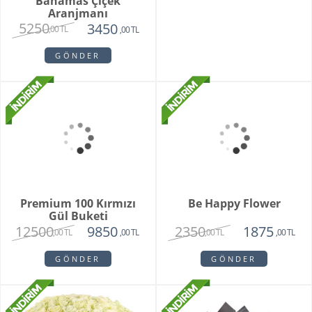
Bahamas Çiçek
Bermuda Çiçek
Aranjmanı
Aranjmanı
5250
3615
3450
2860
,00 TL
,00 TL
,00 TL
,00 TL
GÖNDER
GÖNDER
Premium 100 Kırmızı
Be Happy Flower
Gül Buketi
12500
2350
9850
1875
,00 TL
,00 TL
,00 TL
,00 TL