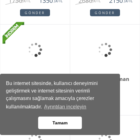
Bohemıan Fantasy
Maveen Orkide
3850
2150
2850
1450
,00 TL
,00 TL
,00 TL
,00 TL
GÖNDER
GÖNDER
Bu internet sitesinde, kullanıcı deneyimini
geliştirmek ve internet sitesinin verimli
çalışmasını sağlamak amacıyla çerezler
kullanılmaktadır.
Ayrıntıları inceleyin
Grace
Lenora
Tamam
1560
1300
1400
890
,00 TL
,00 TL
,00 TL
,00 TL