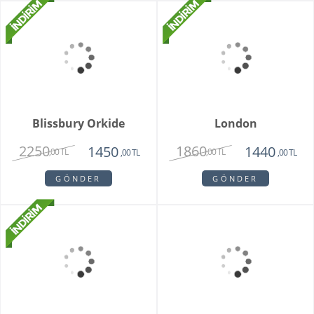
Turuncu Çardak Gül
Newberry
Buketi
1750
1850
1475
1450
,00 TL
,00 TL
,00 TL
,00 TL
GÖNDER
GÖNDER