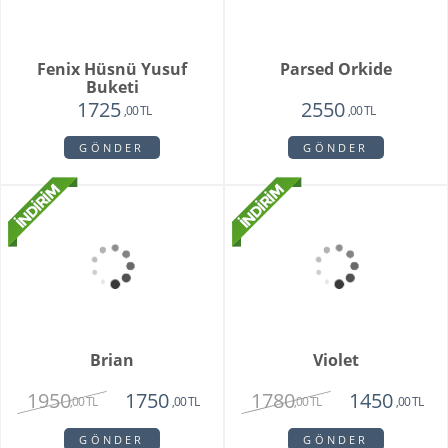
GÖNDER
Purple Melek Orkide
1875
,00 TL
GÖNDER
Vivam Orkide
2815
2650
,00 TL
,00 TL
GÖNDER