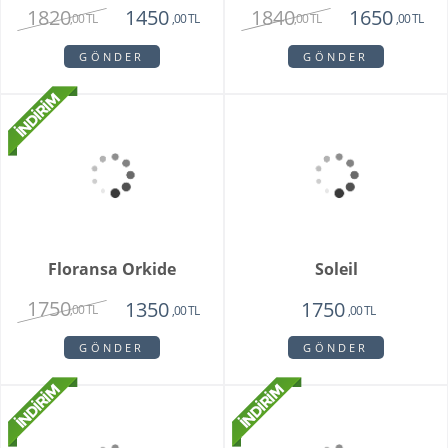
GÖNDER
Clove Pink
2150
1450
,00 TL
,00 TL
GÖNDER
Modena
2250
1670
,00 TL
,00 TL
GÖNDER