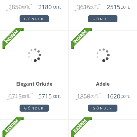
Bambu Hayat Işığım
Vazoda 7'li Beyaz Gül
Teraryum
2750
1375
,00 TL
,00 TL
GÖNDER
GÖNDER
Vazoda 10'lu Kan
Zivallo Orkide
Damlası Gül
2150
2750
1375
2350
,00 TL
,00 TL
,00 TL
,00 TL