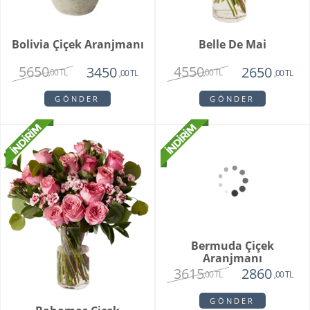
Bolivia Çiçek Aranjmanı
Belle De Mai
5650
4550
3450
2650
,00 TL
,00 TL
,00 TL
,00 TL
GÖNDER
GÖNDER