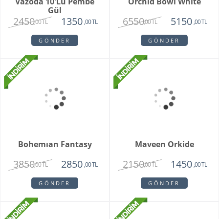
White Butik Orkide
Vazoda 10'li Lale Ve
Sarı Papatya
1985
3250
1440
2120
,00 TL
,00 TL
,00 TL
,00 TL
GÖNDER
GÖNDER
Grand Harmony
Dahlia