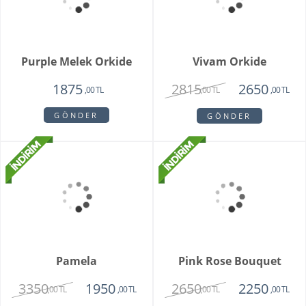
Camelia
King Roses
1720
1980
1650
1350
,00 TL
,00 TL
,00 TL
,00 TL
GÖNDER
GÖNDER
Mini Orkide Saksı
Padova Orkide