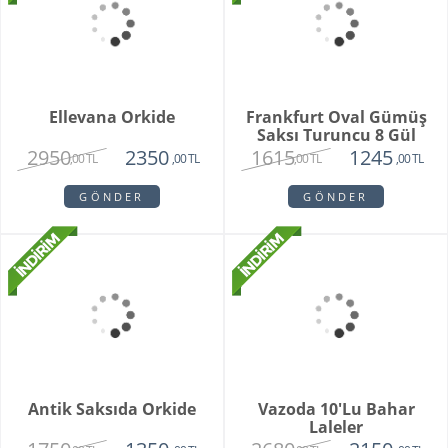
GÖNDER
GÖNDER
Vazoda 10'lu Pembe
Orchid Bowl White
Gül
2450
6550
1350
5150
,00 TL
,00 TL
,00 TL
,00 TL
GÖNDER
GÖNDER