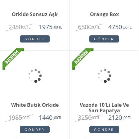
Vazoda 20'li Arizona
Lalesi
4650
3750
,00 TL
,00 TL
GÖNDER
Whıte Faıry
7415
6515
,00 TL
,00 TL
GÖNDER