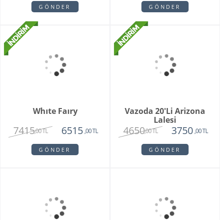
1650
1950
,00 TL
,00 TL
GÖNDER
GÖNDER
Unspark Orkide
3250
,00 TL
GÖNDER
Hatton Garden
3550
1950
,00 TL
,00 TL