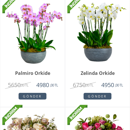
Palmiro Orkide
Zelinda Orkide
5650
6750
4980
4950
,00 TL
,00 TL
,00 TL
,00 TL
GÖNDER
GÖNDER