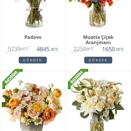
Padavo
Muette Çiçek
Aranjmanı
5735
2250
4845
1650
,00 TL
,00 TL
,00 TL
,00 TL
GÖNDER
GÖNDER