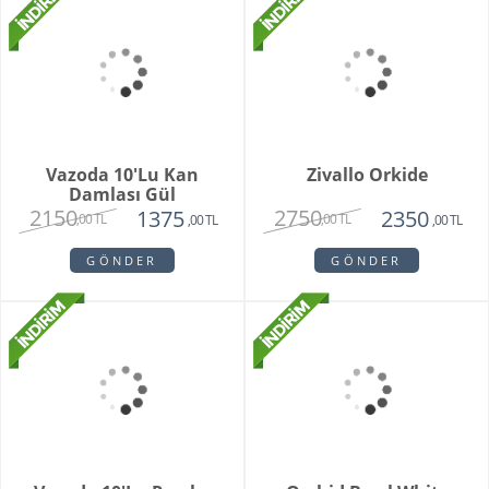
Orkide Sonsuz Aşk
Orange Box
2450
6500
1975
4750
,00 TL
,00 TL
,00 TL
,00 TL
GÖNDER
GÖNDER