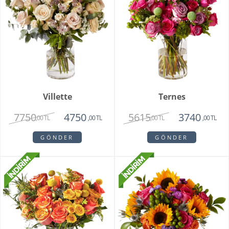
Villette
Ternes
7750
5615
4750
3740
,00 TL
,00 TL
,00 TL
,00 TL
GÖNDER
GÖNDER