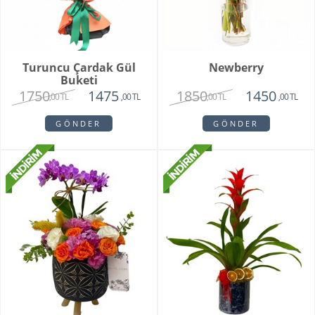
Turuncu Çardak Gül
Newberry
Buketi
1750
1850
1475
1450
,00 TL
,00 TL
,00 TL
,00 TL
GÖNDER
GÖNDER