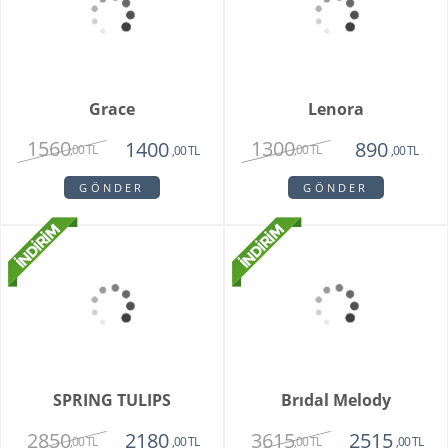
Teraryum Mix Orkide
Purple Butik Orkide
2750
1950
1630
,00 TL
,00 TL
,00 TL
GÖNDER
GÖNDER
Bambu Hayat Işığım
Vazoda 7'li Beyaz Gül