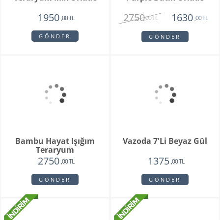
Orkide Sonsuz Aşk
Orange Box
2450
6500
1975
4750
,00 TL
,00 TL
,00 TL
,00 TL
GÖNDER
GÖNDER