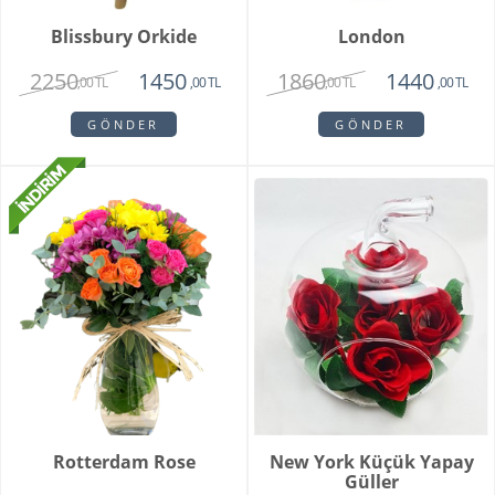
Blissbury Orkide
London
2250
1860
1450
1440
,00 TL
,00 TL
,00 TL
,00 TL
GÖNDER
GÖNDER
Rotterdam Rose
New York Küçük Yapay
Güller