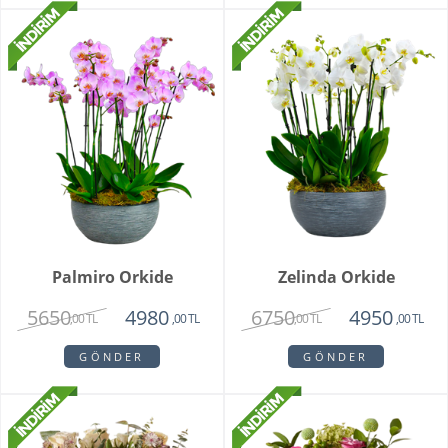
Palmiro Orkide
Zelinda Orkide
5650
6750
4980
4950
,00 TL
,00 TL
,00 TL
,00 TL
GÖNDER
GÖNDER