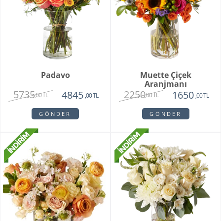
Padavo
Muette Çiçek
Aranjmanı
5735
2250
4845
1650
,00 TL
,00 TL
,00 TL
,00 TL
GÖNDER
GÖNDER