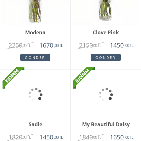
Modena
Clove Pink
2250
2150
1670
1450
,00 TL
,00 TL
,00 TL
,00 TL
GÖNDER
GÖNDER