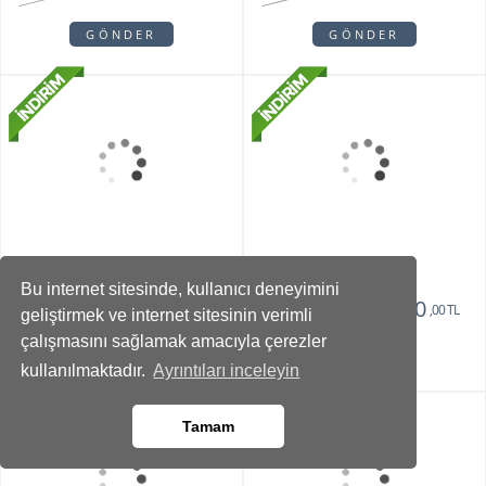
Teraryum
2750
1375
,00 TL
,00 TL
GÖNDER
GÖNDER
Bu internet sitesinde, kullanıcı deneyimini
geliştirmek ve internet sitesinin verimli
çalışmasını sağlamak amacıyla çerezler
kullanılmaktadır.
Ayrıntıları inceleyin
Vazoda 10'lu Kan
Zivallo Orkide
Damlası Gül
Tamam
2150
2750
1375
2350
,00 TL
,00 TL
,00 TL
,00 TL