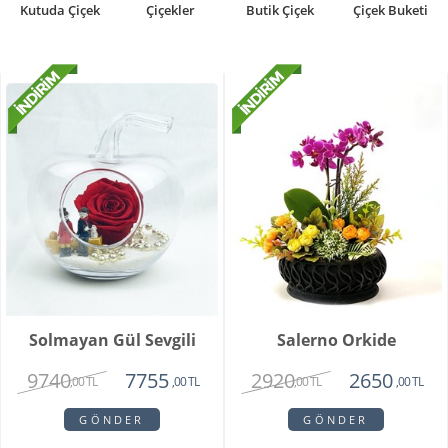
Kutuda Çiçek
Çiçekler
Butik Çiçek
Çiçek Buketi
Solmayan Gül Sevgili
Salerno Orkide
9740
2920
7755
2650
,00 TL
,00 TL
,00 TL
,00 TL
GÖNDER
GÖNDER