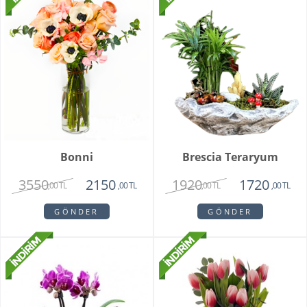
Bonni
Brescia Teraryum
3550
1920
2150
1720
,00 TL
,00 TL
,00 TL
,00 TL
GÖNDER
GÖNDER