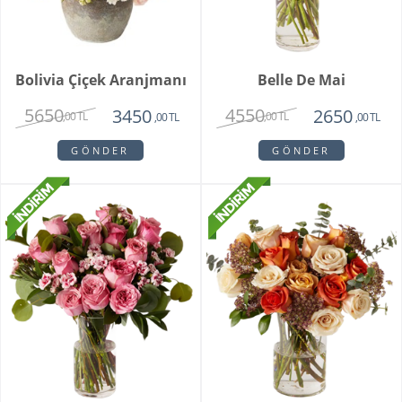
Bolivia Çiçek Aranjmanı
Belle De Mai
5650
4550
3450
2650
,00 TL
,00 TL
,00 TL
,00 TL
GÖNDER
GÖNDER