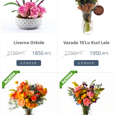
Livorno Orkide
Vazoda 10'lu Kızıl Lale
2150
2250
1850
1950
,00 TL
,00 TL
,00 TL
,00 TL
GÖNDER
GÖNDER