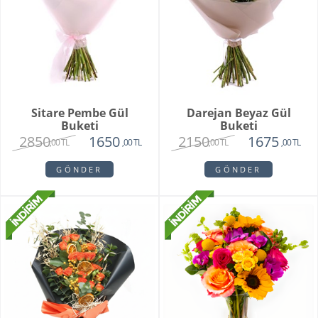
Sitare Pembe Gül
Darejan Beyaz Gül
Buketi
Buketi
2850
2150
1650
1675
,00 TL
,00 TL
,00 TL
,00 TL
GÖNDER
GÖNDER