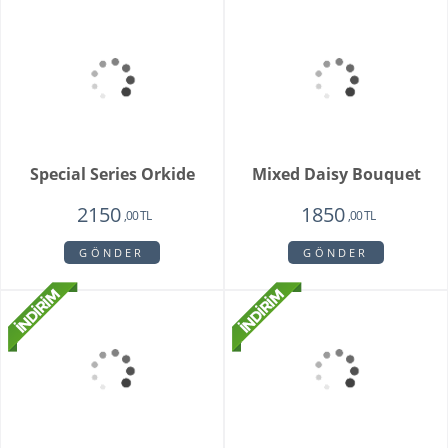
Whıte Faıry
Vazoda 20'li Arizona
Lalesi
7415
4650
6515
3750
,00 TL
,00 TL
,00 TL
,00 TL
GÖNDER
GÖNDER
Fenix Hüsnü Yusuf
Parsed Orkide