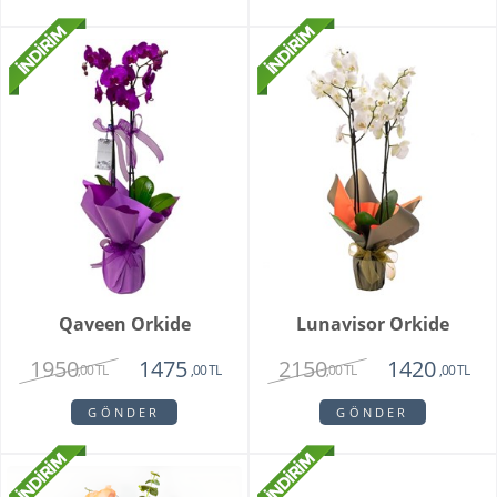
Qaveen Orkide
Lunavisor Orkide
1950
2150
1475
1420
,00 TL
,00 TL
,00 TL
,00 TL
GÖNDER
GÖNDER