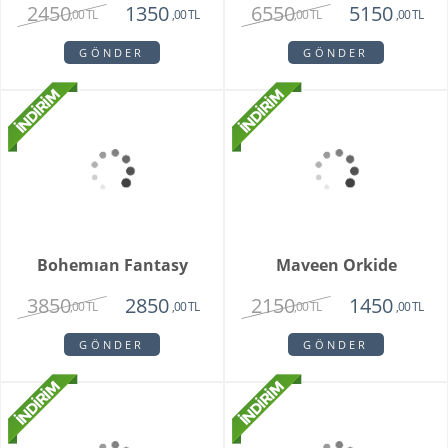
Grand Harmony
Dahlia
9800
1620
8250
1450
,00 TL
,00 TL
,00 TL
,00 TL
GÖNDER
GÖNDER