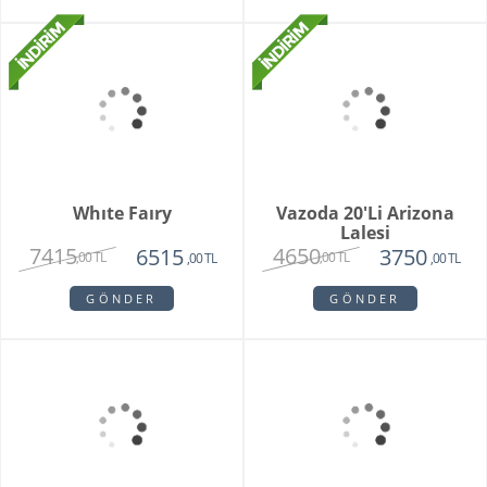
Purple Melek Orkide
Vivam Orkide
2815
1875
2650
,00 TL
,00 TL
,00 TL
GÖNDER
GÖNDER