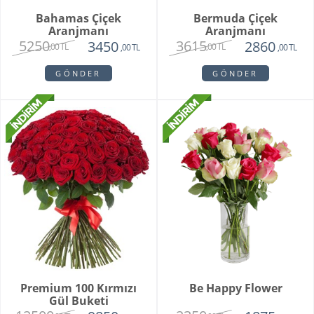
Bahamas Çiçek
Bermuda Çiçek
Aranjmanı
Aranjmanı
5250
3615
3450
2860
,00 TL
,00 TL
,00 TL
,00 TL
GÖNDER
GÖNDER
Premium 100 Kırmızı
Be Happy Flower
Gül Buketi