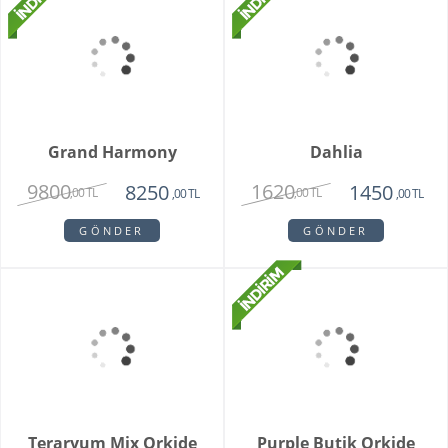
Special Series Orkide
Mixed Daisy Bouquet
2150
1850
,00 TL
,00 TL
GÖNDER
GÖNDER