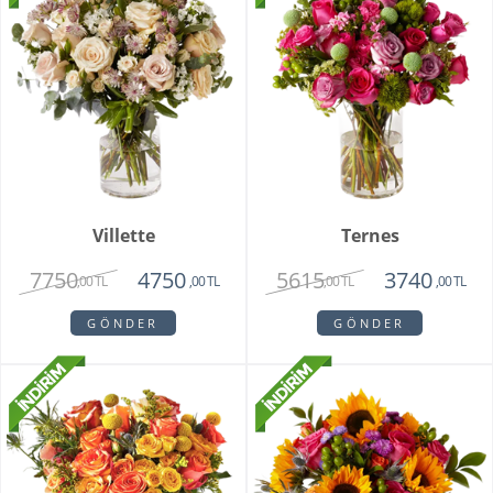
Villette
Ternes
7750
5615
4750
3740
,00 TL
,00 TL
,00 TL
,00 TL
GÖNDER
GÖNDER