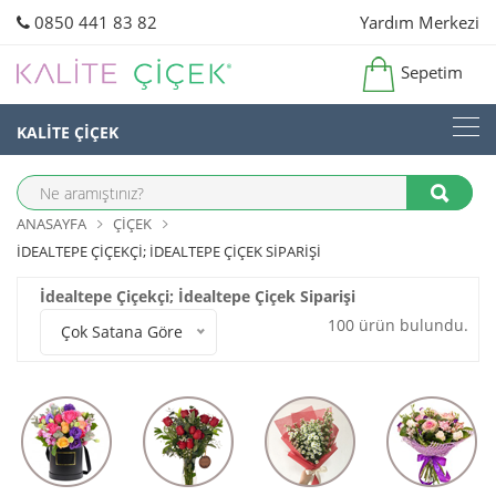
0850 441 83 82
Yardım Merkezi
Sepetim
KALİTE ÇİÇEK
ANASAYFA
ÇIÇEK
İDEALTEPE ÇIÇEKÇI; İDEALTEPE ÇIÇEK SIPARIŞI
İdealtepe Çiçekçi; İdealtepe Çiçek Siparişi
100 ürün bulundu.
Çok Satana Göre