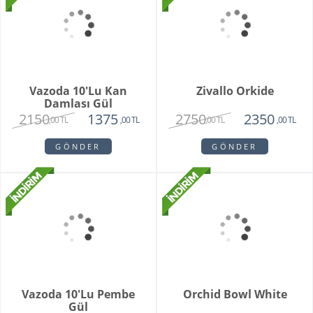
White Butik Orkide
Vazoda 10'li Lale Ve
Sarı Papatya
1985
3250
1440
2120
,00 TL
,00 TL
,00 TL
,00 TL
GÖNDER
GÖNDER