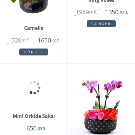
Floransa Orkide
1750
1350
,00 TL
,00 TL
GÖNDER
Soleil
1750
,00 TL
GÖNDER