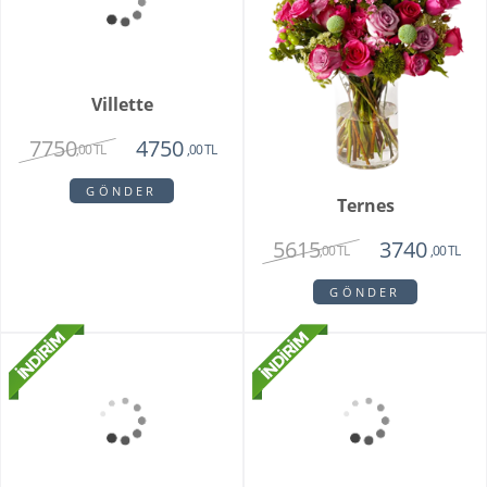
Villette
7750
4750
,00 TL
,00 TL
GÖNDER
Ternes
5615
3740
,00 TL
,00 TL
GÖNDER