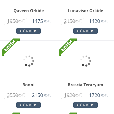
The Raman
2330
1430
,00 TL
,00 TL
GÖNDER
Marry
1814
1450
,00 TL
,00 TL
GÖNDER
Qaveen Orkide