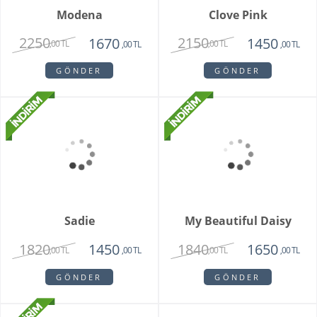
Livorno Orkide
Vazoda 10'lu Kızıl Lale
2150
2250
1850
1950
,00 TL
,00 TL
,00 TL
,00 TL
GÖNDER
GÖNDER