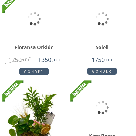
Modena
Clove Pink
2250
2150
1670
1450
,00 TL
,00 TL
,00 TL
,00 TL
GÖNDER
GÖNDER
Sadie
My Beautiful Daisy
1820
1840
1450
1650
,00 TL
,00 TL
,00 TL
,00 TL
GÖNDER
GÖNDER