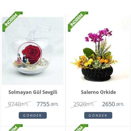
Solmayan Gül Sevgili
Salerno Orkide
9740
2920
7755
2650
,00 TL
,00 TL
,00 TL
,00 TL
GÖNDER
GÖNDER