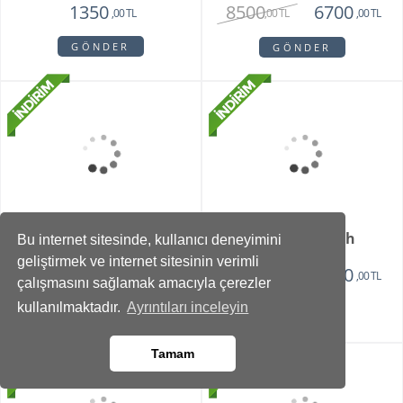
Vazoda 10'lu Kırmızı
Life Rose Aranjman
Lale Ve Papatya
2750
2150
2115
,00 TL
,00 TL
,00 TL
GÖNDER
GÖNDER
Bu internet sitesinde, kullanıcı deneyimini
geliştirmek ve internet sitesinin verimli
çalışmasını sağlamak amacıyla çerezler
Daphne
Mixed Orkide
kullanılmaktadır.
Ayrıntıları inceleyin
1850
9615
1210
7115
,00 TL
,00 TL
,00 TL
,00 TL
Tamam
GÖNDER
GÖNDER