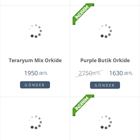
2450
6500
1975
4750
,00 TL
,00 TL
,00 TL
,00 TL
GÖNDER
GÖNDER
White Butik Orkide
Vazoda 10'li Lale Ve
Sarı Papatya
1985
3250
1440
2120
,00 TL
,00 TL
,00 TL
,00 TL
GÖNDER
GÖNDER