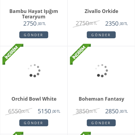
Grand Harmony
Dahlia
9800
1620
8250
1450
,00 TL
,00 TL
,00 TL
,00 TL
GÖNDER
GÖNDER
Teraryum Mix Orkide
Purple Butik Orkide
2750
1950
1630
,00 TL
,00 TL
,00 TL