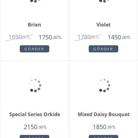
Whıte Faıry
Vazoda 20'li Arizona
Lalesi
7415
4650
6515
3750
,00 TL
,00 TL
,00 TL
,00 TL
GÖNDER
GÖNDER
Fenix Hüsnü Yusuf
Parsed Orkide