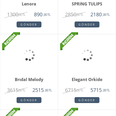
Orchid Bowl White
Bohemıan Fantasy
6550
3850
5150
2850
,00 TL
,00 TL
,00 TL
,00 TL
GÖNDER
GÖNDER
Maveen Orkide
Grace
2150
1560
1450
1400
,00 TL
,00 TL
,00 TL
,00 TL