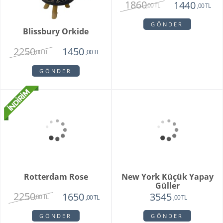
London
1860
1440
,00 TL
,00 TL
GÖNDER
Blissbury Orkide
2250
1450
,00 TL
,00 TL
GÖNDER