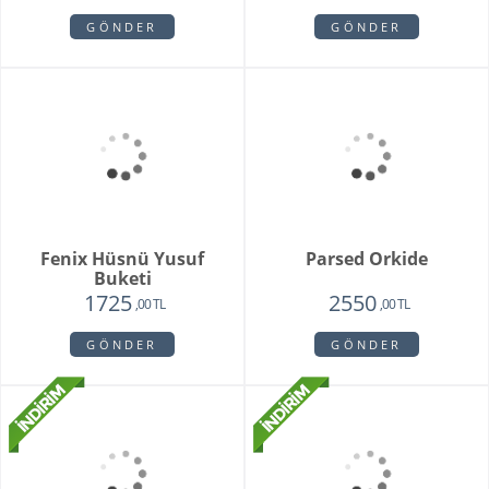
GÖNDER
Purple Melek Orkide
1875
,00 TL
GÖNDER
Pamela
Pink Rose Bouquet
3350
2650
1950
2250
,00 TL
,00 TL
,00 TL
,00 TL
GÖNDER
GÖNDER