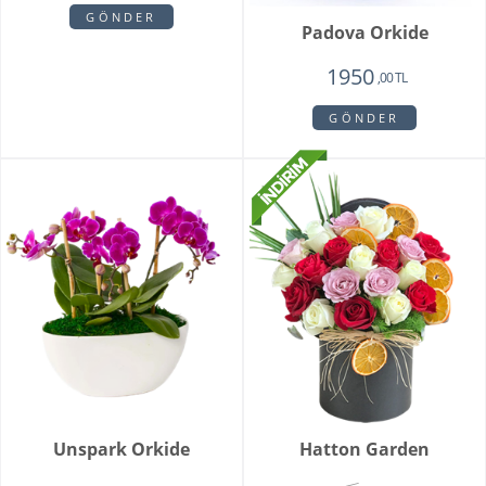
King Roses
1980
1350
,00 TL
,00 TL
GÖNDER
Camelia
1720
1650
,00 TL
,00 TL
GÖNDER