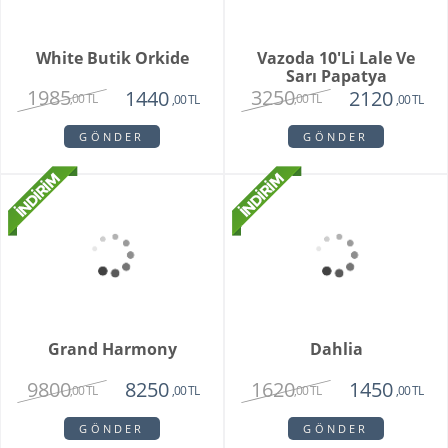
Special Series Orkide
Mixed Daisy Bouquet
2150
1850
,00 TL
,00 TL
GÖNDER
GÖNDER
Orkide Sonsuz Aşk
Orange Box