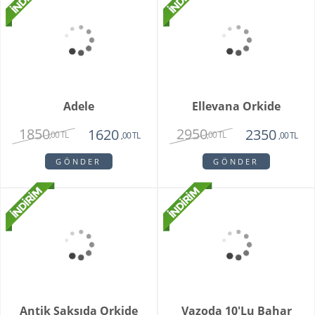
GÖNDER
GÖNDER
Lenora
SPRING TULIPS
1300
2850
890
2180
,00 TL
,00 TL
,00 TL
,00 TL
GÖNDER
GÖNDER