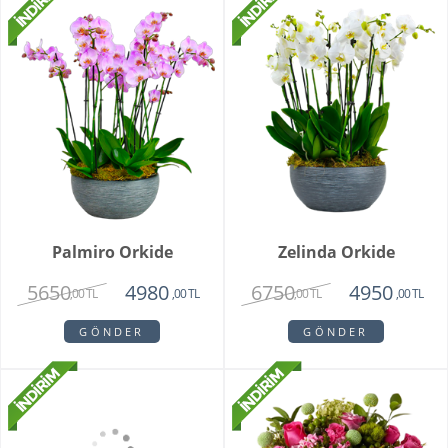
Palmiro Orkide
Zelinda Orkide
5650
6750
4980
4950
,00 TL
,00 TL
,00 TL
,00 TL
GÖNDER
GÖNDER