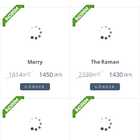
Rotterdam Rose
2250
1650
,00 TL
,00 TL
GÖNDER
New York Küçük Yapay
Güller
3545
,00 TL
GÖNDER