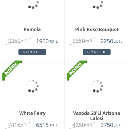
Unspark Orkide
Hatton Garden
3550
3250
1950
,00 TL
,00 TL
,00 TL
GÖNDER
GÖNDER
Vivam Orkide
2815
2650
,00 TL
,00 TL