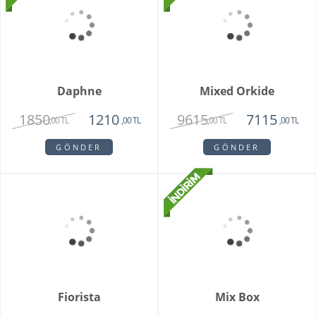
Antik Saksıda Orkide
Vazoda 10'lu Bahar
Laleler
1750
2680
1350
2150
,00 TL
,00 TL
,00 TL
,00 TL
GÖNDER
GÖNDER