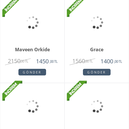
GÖNDER
GÖNDER
Bambu Hayat Işığım
Zivallo Orkide
Teraryum
2750
2750
2350
,00 TL
,00 TL
,00 TL
GÖNDER
GÖNDER