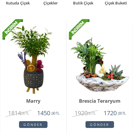
Kutuda Çiçek
Çiçekler
Butik Çiçek
Çiçek Buketi
Marry
Brescia Teraryum
1814
1920
1450
1720
,00 TL
,00 TL
,00 TL
,00 TL
GÖNDER
GÖNDER