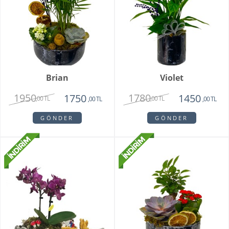
Brian
Violet
1950
1780
1750
1450
,00 TL
,00 TL
,00 TL
,00 TL
GÖNDER
GÖNDER