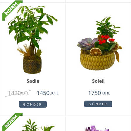
Sadie
Soleil
1820
1450
1750
,00 TL
,00 TL
,00 TL
GÖNDER
GÖNDER