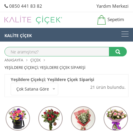
0850 441 83 82
Yardım Merkezi
Sepetim
KALİTE ÇİÇEK
ANASAYFA
ÇIÇEK
YEŞILDERE ÇIÇEKÇI; YEŞILDERE ÇIÇEK SIPARIŞI
Yeşildere Çiçekçi; Yeşildere Çiçek Siparişi
21 ürün bulundu.
Çok Satana Göre