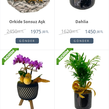
Orkide Sonsuz Aşk
Dahlia
2450
1620
1975
1450
,00 TL
,00 TL
,00 TL
,00 TL
GÖNDER
GÖNDER