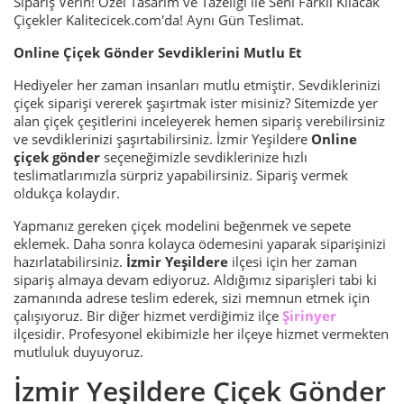
Sipariş Verin! Özel Tasarım ve Tazeliği ile Seni Farklı Kılacak
Çiçekler Kalitecicek.com'da! Aynı Gün Teslimat.
Online Çiçek Gönder Sevdiklerini Mutlu Et
Hediyeler her zaman insanları mutlu etmiştir. Sevdiklerinizi
çiçek siparişi vererek şaşırtmak ister misiniz? Sitemizde yer
alan çiçek çeşitlerini inceleyerek hemen sipariş verebilirsiniz
ve sevdiklerinizi şaşırtabilirsiniz. İzmir Yeşildere
Online
çiçek gönder
seçeneğimizle sevdiklerinize hızlı
teslimatlarımızla sürpriz yapabilirsiniz. Sipariş vermek
oldukça kolaydır.
Yapmanız gereken çiçek modelini beğenmek ve sepete
eklemek. Daha sonra kolayca ödemesini yaparak siparişinizi
hazırlatabilirsiniz.
İzmir Yeşildere
ilçesi için her zaman
sipariş almaya devam ediyoruz. Aldığımız siparişleri tabi ki
zamanında adrese teslim ederek, sizi memnun etmek için
çalışıyoruz. Bir diğer hizmet verdiğimiz ilçe
Şirinyer
ilçesidir. Profesyonel ekibimizle her ilçeye hizmet vermekten
mutluluk duyuyoruz.
İzmir Yeşildere Çiçek Gönder