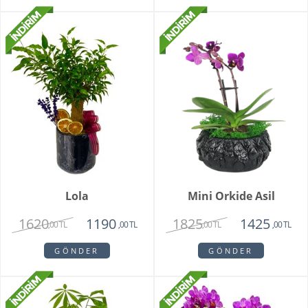
Lola
Mini Orkide Asil
1620
1825
1190
1425
,00 TL
,00 TL
,00 TL
,00 TL
GÖNDER
GÖNDER