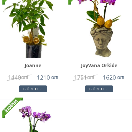
Joanne
JoyVana Orkide
1440
1751
1210
1620
,00 TL
,00 TL
,00 TL
,00 TL
GÖNDER
GÖNDER