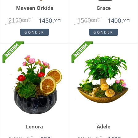
Maveen Orkide
Grace
2150
1560
1450
1400
,00 TL
,00 TL
,00 TL
,00 TL
GÖNDER
GÖNDER
Lenora
Adele