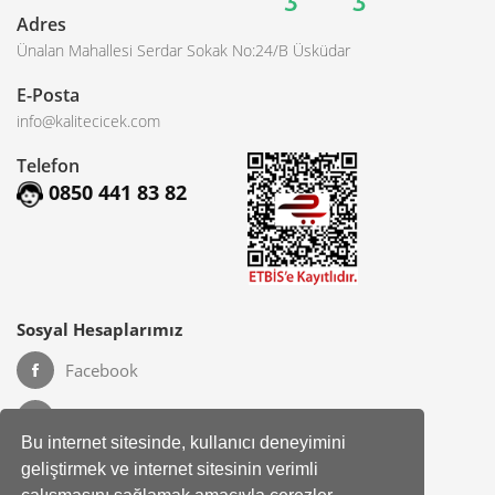
Adres
Ünalan Mahallesi Serdar Sokak No:24/B Üsküdar
E-Posta
info@kalitecicek.com
Telefon
0850 441 83 82
Sosyal Hesaplarımız
Facebook
Instagram
Bu internet sitesinde, kullanıcı deneyimini
geliştirmek ve internet sitesinin verimli