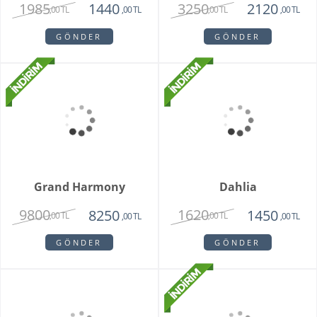
Orkide Sonsuz Aşk
Orange Box
2450
6500
1975
4750
,00 TL
,00 TL
,00 TL
,00 TL
GÖNDER
GÖNDER