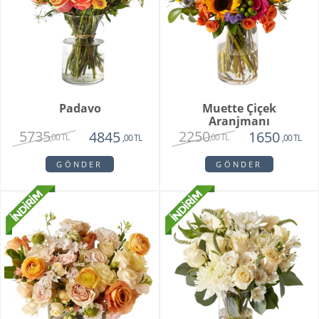
Padavo
Muette Çiçek
Aranjmanı
5735
2250
4845
1650
,00 TL
,00 TL
,00 TL
,00 TL
GÖNDER
GÖNDER