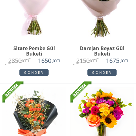
Sitare Pembe Gül
Darejan Beyaz Gül
Buketi
Buketi
2850
2150
1650
1675
,00 TL
,00 TL
,00 TL
,00 TL
GÖNDER
GÖNDER