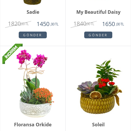
Sadie
My Beautiful Daisy
1820
1840
1450
1650
,00 TL
,00 TL
,00 TL
,00 TL
GÖNDER
GÖNDER
Floransa Orkide
Soleil