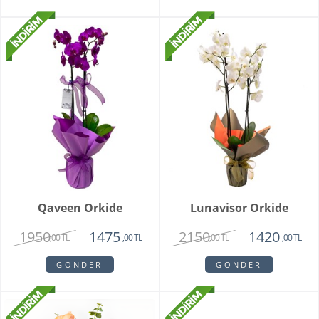
Qaveen Orkide
Lunavisor Orkide
1950
2150
1475
1420
,00 TL
,00 TL
,00 TL
,00 TL
GÖNDER
GÖNDER