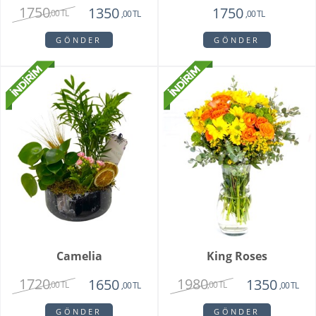
1750
1350
1750
,00 TL
,00 TL
,00 TL
GÖNDER
GÖNDER
Camelia
King Roses
1720
1980
1650
1350
,00 TL
,00 TL
,00 TL
,00 TL
GÖNDER
GÖNDER