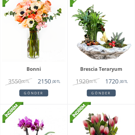
Bonni
Brescia Teraryum
3550
1920
2150
1720
,00 TL
,00 TL
,00 TL
,00 TL
GÖNDER
GÖNDER