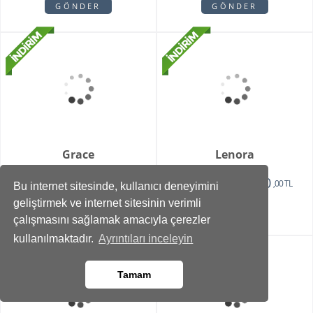
Teraryum
2750
1375
,00 TL
,00 TL
GÖNDER
GÖNDER
Bu internet sitesinde, kullanıcı deneyimini
geliştirmek ve internet sitesinin verimli
çalışmasını sağlamak amacıyla çerezler
kullanılmaktadır.
Ayrıntıları inceleyin
Vazoda 10'lu Kan
Zivallo Orkide
Damlası Gül
Tamam
2150
2750
1375
2350
,00 TL
,00 TL
,00 TL
,00 TL