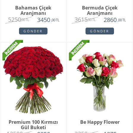
Bahamas Çiçek
Bermuda Çiçek
Aranjmanı
Aranjmanı
5250
3615
3450
2860
,00 TL
,00 TL
,00 TL
,00 TL
GÖNDER
GÖNDER
Premium 100 Kırmızı
Be Happy Flower
Gül Buketi