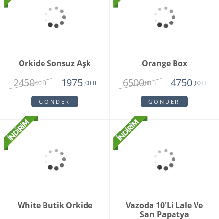
Special Series Orkide
Mixed Daisy Bouquet
2150
1850
,00 TL
,00 TL
GÖNDER
GÖNDER