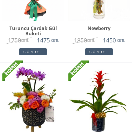
Turuncu Çardak Gül
Newberry
Buketi
1750
1850
1475
1450
,00 TL
,00 TL
,00 TL
,00 TL
GÖNDER
GÖNDER