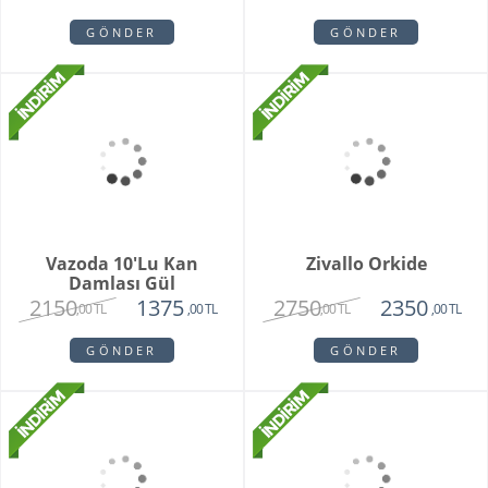
Grand Harmony
Dahlia
9800
1620
8250
1450
,00 TL
,00 TL
,00 TL
,00 TL
GÖNDER
GÖNDER