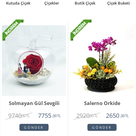
Kutuda Çiçek
Çiçekler
Butik Çiçek
Çiçek Buketi
Solmayan Gül Sevgili
Salerno Orkide
9740
2920
7755
2650
,00 TL
,00 TL
,00 TL
,00 TL
GÖNDER
GÖNDER