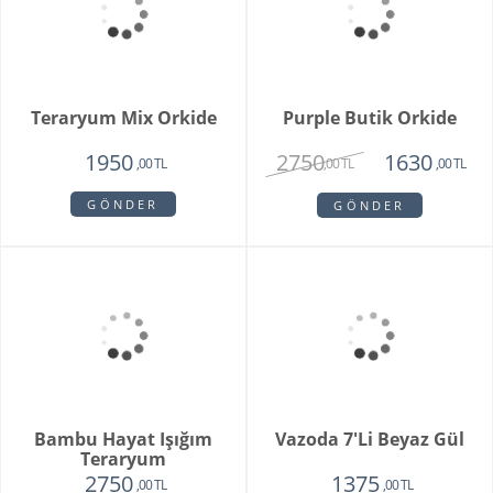
White Butik Orkide
Vazoda 10'li Lale Ve
Sarı Papatya
1985
3250
1440
2120
,00 TL
,00 TL
,00 TL
,00 TL
GÖNDER
GÖNDER