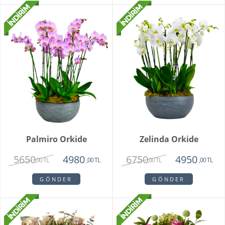
Palmiro Orkide
Zelinda Orkide
5650
6750
4980
4950
,00 TL
,00 TL
,00 TL
,00 TL
GÖNDER
GÖNDER