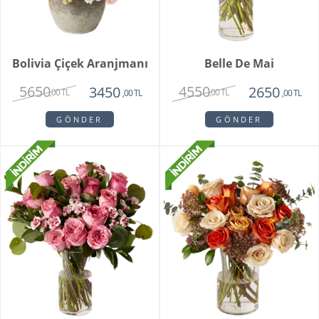
Bolivia Çiçek Aranjmanı
Belle De Mai
5650
4550
3450
2650
,00 TL
,00 TL
,00 TL
,00 TL
GÖNDER
GÖNDER