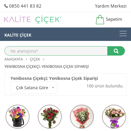
0850 441 83 82
Yardım Merkezi
Sepetim
KALİTE ÇİÇEK
ANASAYFA
ÇIÇEK
YENIBOSNA ÇIÇEKÇI; YENIBOSNA ÇIÇEK SIPARIŞI
Yenibosna Çiçekçi; Yenibosna Çiçek Siparişi
100 ürün bulundu.
Çok Satana Göre