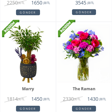
2250
1650
3545
,00 TL
,00 TL
,00 TL
GÖNDER
GÖNDER
Marry
The Raman
1814
2330
1450
1430
,00 TL
,00 TL
,00 TL
,00 TL
GÖNDER
GÖNDER