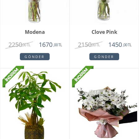
Modena
Clove Pink
2250
2150
1670
1450
,00 TL
,00 TL
,00 TL
,00 TL
GÖNDER
GÖNDER