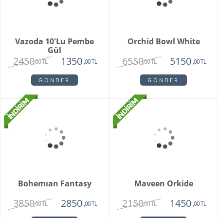
Teraryum Mix Orkide
Purple Butik Orkide
2750
1950
1630
,00 TL
,00 TL
,00 TL
GÖNDER
GÖNDER
Bambu Hayat Işığım
Vazoda 7'li Beyaz Gül