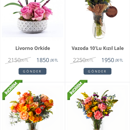
Livorno Orkide
Vazoda 10'lu Kızıl Lale
2150
2250
1850
1950
,00 TL
,00 TL
,00 TL
,00 TL
GÖNDER
GÖNDER