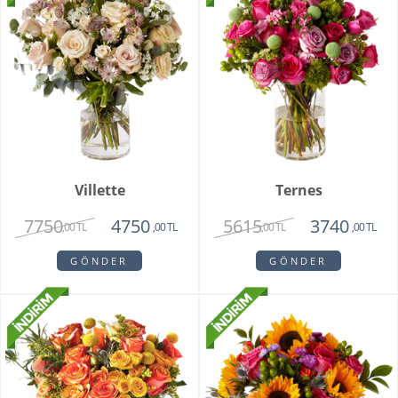
Villette
Ternes
7750
5615
4750
3740
,00 TL
,00 TL
,00 TL
,00 TL
GÖNDER
GÖNDER