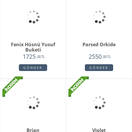
Whıte Faıry
Vazoda 20'li Arizona
Lalesi
7415
4650
6515
3750
,00 TL
,00 TL
,00 TL
,00 TL
GÖNDER
GÖNDER
Fenix Hüsnü Yusuf
Parsed Orkide