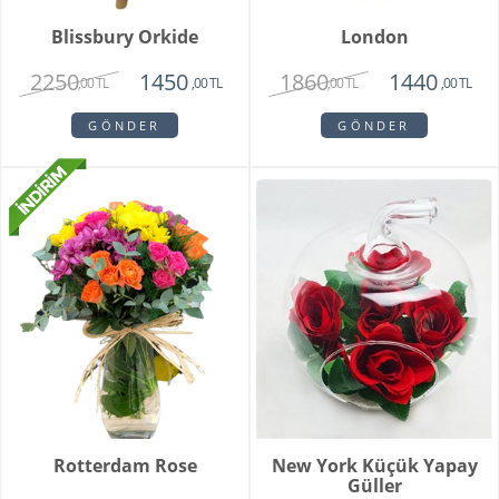
Blissbury Orkide
London
2250
1860
1450
1440
,00 TL
,00 TL
,00 TL
,00 TL
GÖNDER
GÖNDER
Rotterdam Rose
New York Küçük Yapay
Güller