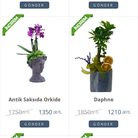
GÖNDER
GÖNDER
Antik Saksıda Orkide
Daphne
1750
1850
1350
1210
,00 TL
,00 TL
,00 TL
,00 TL
GÖNDER
GÖNDER