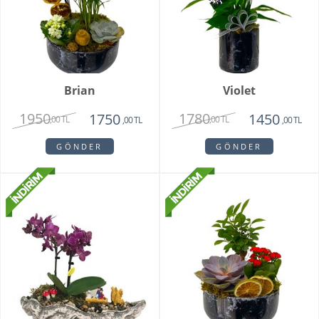
Brian
Violet
1950
1780
1750
1450
,00 TL
,00 TL
,00 TL
,00 TL
GÖNDER
GÖNDER