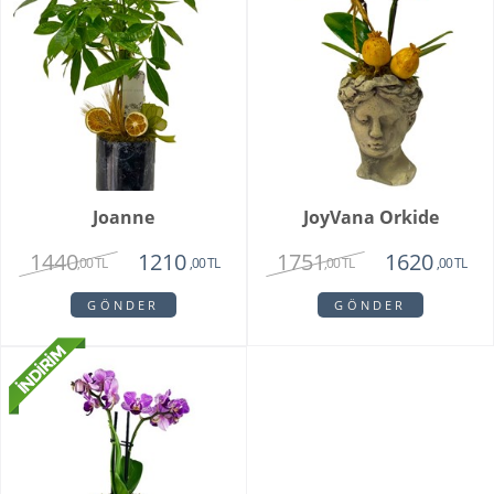
Joanne
JoyVana Orkide
1440
1751
1210
1620
,00 TL
,00 TL
,00 TL
,00 TL
GÖNDER
GÖNDER