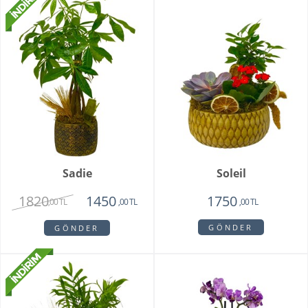
Sadie
Soleil
1820
1450
1750
,00 TL
,00 TL
,00 TL
GÖNDER
GÖNDER