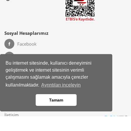
Sosyal Hesaplarımız
Facebook
Instagram
Bu internet sitesinde, kullanıcı deneyimini
geliştirmek ve internet sitesinin verimli
çalışmasını sağlamak amacıyla çerezler
Kurumsal
Hakkımızda
kullanılmaktadır.
Ayrıntıları inceleyin
Banka Hesap Bilgileri
Site Haritası
Tamam
Bayimiz Olun
İletişim
Yardım Merkezi