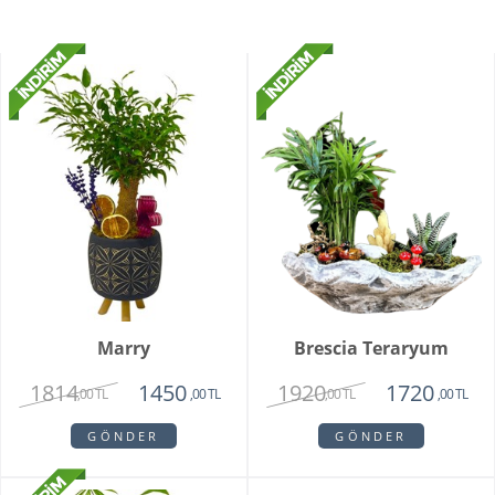
Marry
Brescia Teraryum
1814
1920
1450
1720
,00 TL
,00 TL
,00 TL
,00 TL
GÖNDER
GÖNDER