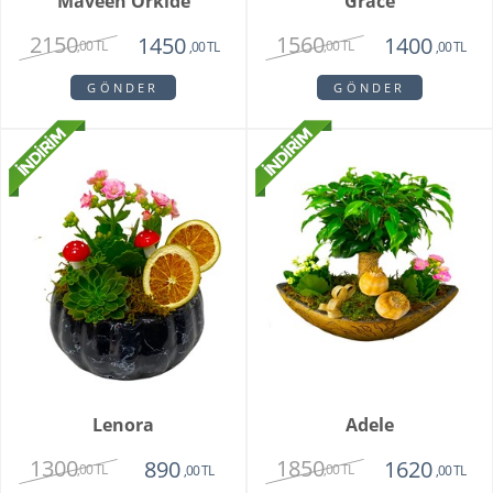
Maveen Orkide
Grace
2150
1560
1450
1400
,00 TL
,00 TL
,00 TL
,00 TL
GÖNDER
GÖNDER
Lenora
Adele
1300
1850
890
1620
,00 TL
,00 TL
,00 TL
,00 TL