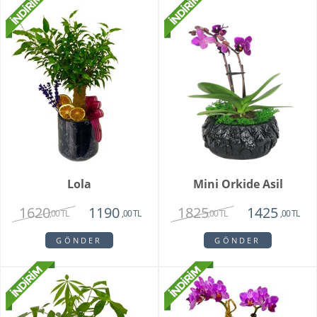
Lola
Mini Orkide Asil
1620
1825
1190
1425
,00 TL
,00 TL
,00 TL
,00 TL
GÖNDER
GÖNDER