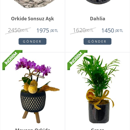
Orkide Sonsuz Aşk
Dahlia
2450
1620
1975
1450
,00 TL
,00 TL
,00 TL
,00 TL
GÖNDER
GÖNDER