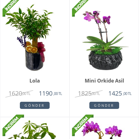
Lola
Mini Orkide Asil
1620
1825
1190
1425
,00 TL
,00 TL
,00 TL
,00 TL
GÖNDER
GÖNDER