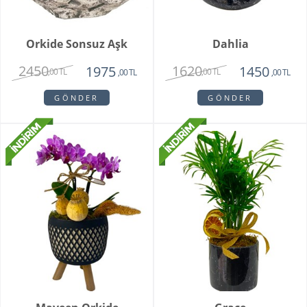
Orkide Sonsuz Aşk
Dahlia
2450
1620
1975
1450
,00 TL
,00 TL
,00 TL
,00 TL
GÖNDER
GÖNDER