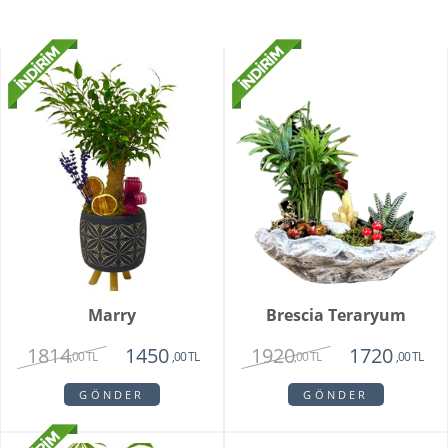
Marry
Brescia Teraryum
1814
1920
1450
1720
,00 TL
,00 TL
,00 TL
,00 TL
GÖNDER
GÖNDER