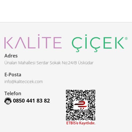
Adres
Ünalan Mahallesi Serdar Sokak No:24/B Üsküdar
E-Posta
info@kalitecicek.com
Telefon
0850 441 83 82