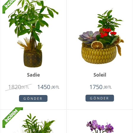
Sadie
Soleil
1820
1450
1750
,00 TL
,00 TL
,00 TL
GÖNDER
GÖNDER