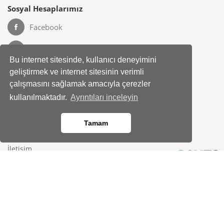
Sosyal Hesaplarımız
Facebook
Instagram
Bu internet sitesinde, kullanıcı deneyimini
geliştirmek ve internet sitesinin verimli
çalışmasını sağlamak amacıyla çerezler
Kurumsal
Hakkımızda
kullanılmaktadır.
Ayrıntıları inceleyin
Banka Hesap Bilgileri
Site Haritası
Tamam
Bayimiz Olun
İletişim
Yardım Merkezi
Kod kopyalandı!
Gizlilik
KVKK Bilgilendirmesi
Üyelik Sözleşmesi