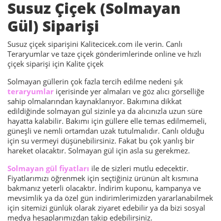
Susuz Çiçek (Solmayan
Gül) Siparişi
Susuz çiçek siparişini Kalitecicek.com ile verin. Canlı
Teraryumlar ve taze çiçek gönderimlerinde online ve hızlı
çiçek siparişi için Kalite çiçek
Solmayan güllerin çok fazla tercih edilme nedeni şık
teraryumlar
içerisinde yer almaları ve göz alıcı görselliğe
sahip olmalarından kaynaklanıyor. Bakımına dikkat
edildiğinde solmayan gül sizinle ya da alıcınızla uzun süre
hayatta kalabilir. Bakımı için güllere elle temas edilmemeli,
güneşli ve nemli ortamdan uzak tutulmalıdır. Canlı olduğu
için su vermeyi düşünebilirsiniz. Fakat bu çok yanlış bir
hareket olacaktır. Solmayan gül için asla su gerekmez.
Solmayan gül fiyatları
ile de sizleri mutlu edecektir.
Fiyatlarımızı öğrenmek için seçtiğiniz ürünün alt kısmına
bakmanız yeterli olacaktır. İndirim kuponu, kampanya ve
mevsimlik ya da özel gün indirimlerimizden yararlanabilmek
için sitemizi günlük olarak ziyaret edebilir ya da bizi sosyal
medya hesaplarımızdan takip edebilirsiniz.