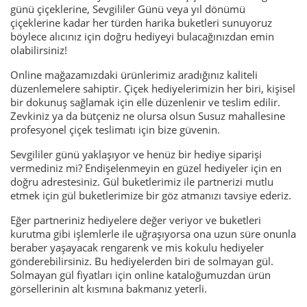
günü çiçeklerine, Sevgililer Günü veya yıl dönümü
çiçeklerine kadar her türden harika buketleri sunuyoruz
böylece alıcınız için doğru hediyeyi bulacağınızdan emin
olabilirsiniz!
Online mağazamızdaki ürünlerimiz aradığınız kaliteli
düzenlemelere sahiptir. Çiçek hediyelerimizin her biri, kişisel
bir dokunuş sağlamak için elle düzenlenir ve teslim edilir.
Zevkiniz ya da bütçeniz ne olursa olsun Susuz mahallesine
profesyonel çiçek teslimatı için bize güvenin.
Sevgililer günü yaklaşıyor ve henüz bir hediye siparişi
vermediniz mi? Endişelenmeyin en güzel hediyeler için en
doğru adrestesiniz. Gül buketlerimiz ile partnerizi mutlu
etmek için gül buketlerimize bir göz atmanızı tavsiye ederiz.
Eğer partneriniz hediyelere değer veriyor ve buketleri
kurutma gibi işlemlerle ile uğraşıyorsa ona uzun süre onunla
beraber yaşayacak rengarenk ve mis kokulu hediyeler
gönderebilirsiniz. Bu hediyelerden biri de solmayan gül.
Solmayan gül fiyatları için online kataloğumuzdan ürün
görsellerinin alt kısmına bakmanız yeterli.