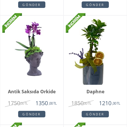
GÖNDER
GÖNDER
Antik Saksıda Orkide
Daphne
1750
1850
1350
1210
,00 TL
,00 TL
,00 TL
,00 TL
GÖNDER
GÖNDER