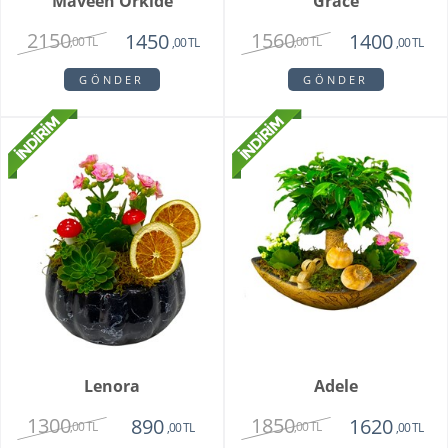
Maveen Orkide
Grace
2150
1560
1450
1400
,00 TL
,00 TL
,00 TL
,00 TL
GÖNDER
GÖNDER
Lenora
Adele
1300
1850
890
1620
,00 TL
,00 TL
,00 TL
,00 TL