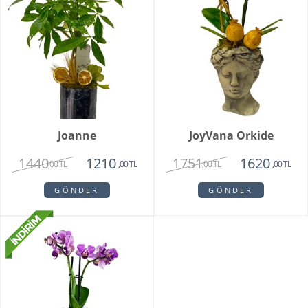
Joanne
JoyVana Orkide
1440
1751
1210
1620
,00 TL
,00 TL
,00 TL
,00 TL
GÖNDER
GÖNDER