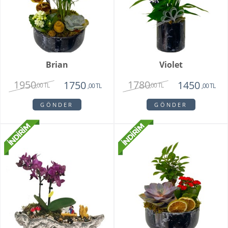
Brian
Violet
1950
1780
1750
1450
,00 TL
,00 TL
,00 TL
,00 TL
GÖNDER
GÖNDER