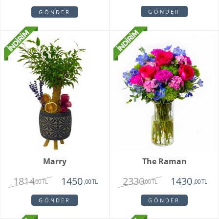
GÖNDER
GÖNDER
Marry
The Raman
1814
2330
1450
1430
,00 TL
,00 TL
,00 TL
,00 TL
GÖNDER
GÖNDER