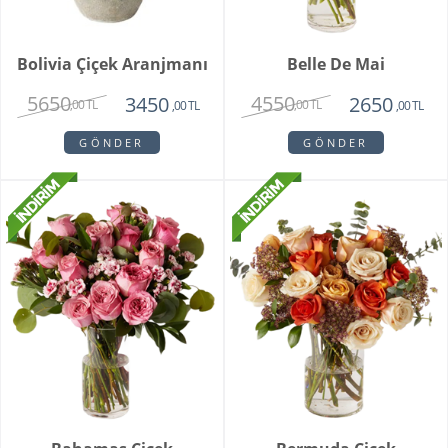
Bolivia Çiçek Aranjmanı
Belle De Mai
5650
4550
3450
2650
,00 TL
,00 TL
,00 TL
,00 TL
GÖNDER
GÖNDER