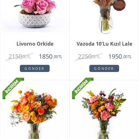
Livorno Orkide
Vazoda 10'lu Kızıl Lale
2150
2250
1850
1950
,00 TL
,00 TL
,00 TL
,00 TL
GÖNDER
GÖNDER