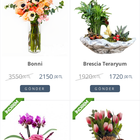
Bonni
Brescia Teraryum
3550
1920
2150
1720
,00 TL
,00 TL
,00 TL
,00 TL
GÖNDER
GÖNDER