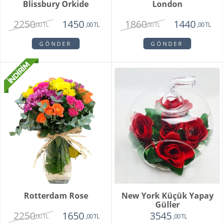
Blissbury Orkide
London
2250
1860
1450
1440
,00 TL
,00 TL
,00 TL
,00 TL
GÖNDER
GÖNDER
Rotterdam Rose
New York Küçük Yapay
Güller
2250
1650
3545
,00 TL
,00 TL
,00 TL