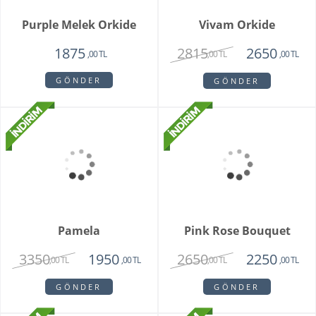
Unspark Orkide
Hatton Garden
3550
3250
1950
,00 TL
,00 TL
,00 TL
GÖNDER
GÖNDER