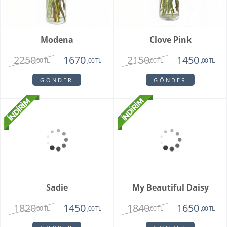
Modena
Clove Pink
2250
2150
1670
1450
,00 TL
,00 TL
,00 TL
,00 TL
GÖNDER
GÖNDER