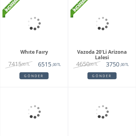
Purple Melek Orkide
Vivam Orkide
2815
1875
2650
,00 TL
,00 TL
,00 TL
GÖNDER
GÖNDER