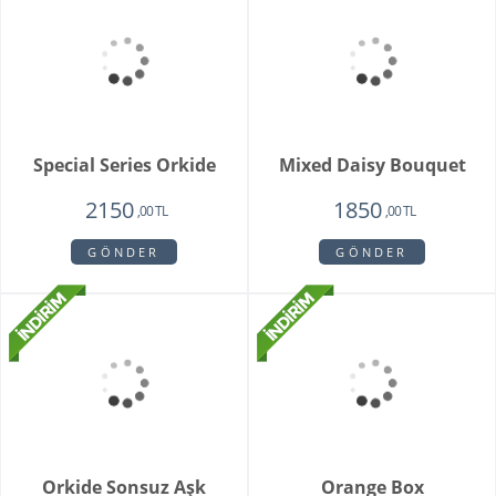
Whıte Faıry
Vazoda 20'li Arizona
Lalesi
7415
4650
6515
3750
,00 TL
,00 TL
,00 TL
,00 TL
GÖNDER
GÖNDER
Fenix Hüsnü Yusuf
Parsed Orkide
Buketi
1725
2550