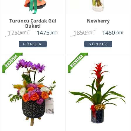
Turuncu Çardak Gül
Newberry
Buketi
1750
1850
1475
1450
,00 TL
,00 TL
,00 TL
,00 TL
GÖNDER
GÖNDER