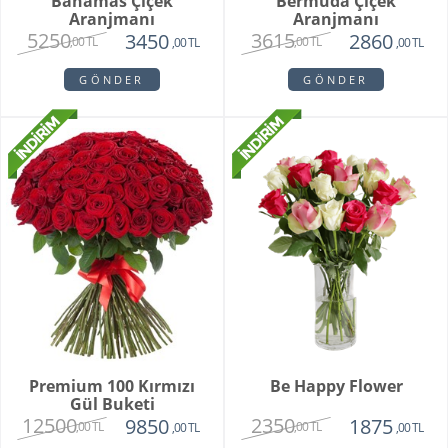
Bahamas Çiçek
Bermuda Çiçek
Aranjmanı
Aranjmanı
5250
3615
3450
2860
,00 TL
,00 TL
,00 TL
,00 TL
GÖNDER
GÖNDER
Premium 100 Kırmızı
Be Happy Flower
Gül Buketi
12500
2350
9850
1875
,00 TL
,00 TL
,00 TL
,00 TL