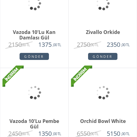
White Butik Orkide
Vazoda 10'li Lale Ve
Sarı Papatya
1985
3250
1440
2120
,00 TL
,00 TL
,00 TL
,00 TL
GÖNDER
GÖNDER