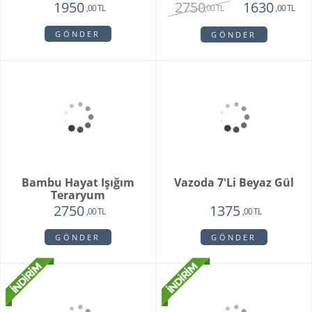
Orkide Sonsuz Aşk
Orange Box
2450
6500
1975
4750
,00 TL
,00 TL
,00 TL
,00 TL
GÖNDER
GÖNDER