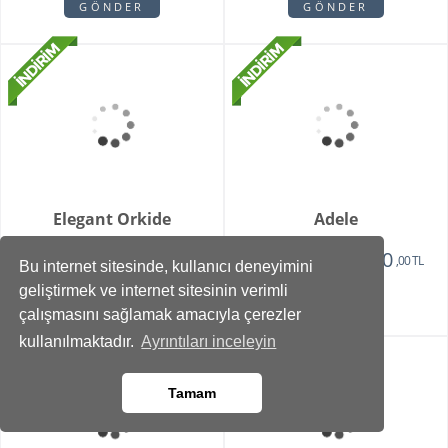
2750
1375
,00 TL
,00 TL
GÖNDER
GÖNDER
Bu internet sitesinde, kullanıcı deneyimini
geliştirmek ve internet sitesinin verimli
çalışmasını sağlamak amacıyla çerezler
kullanılmaktadır.
Ayrıntıları inceleyin
Vazoda 10'lu Kan
Zivallo Orkide
Damlası Gül
2150
2750
1375
2350
,00 TL
,00 TL
,00 TL
,00 TL
Tamam
GÖNDER
GÖNDER