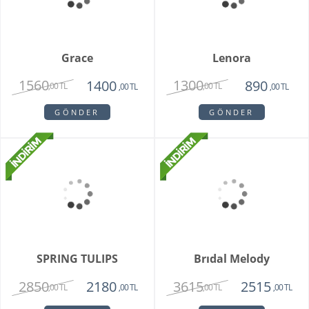
Teraryum Mix Orkide
Purple Butik Orkide
2750
1950
1630
,00 TL
,00 TL
,00 TL
GÖNDER
GÖNDER
Bambu Hayat Işığım
Vazoda 7'li Beyaz Gül
Teraryum