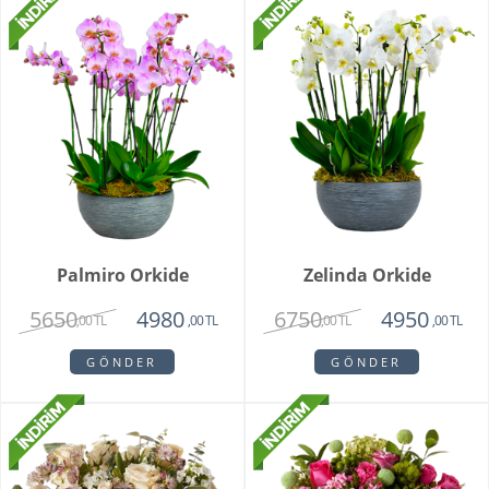
Palmiro Orkide
Zelinda Orkide
5650
6750
4980
4950
,00 TL
,00 TL
,00 TL
,00 TL
GÖNDER
GÖNDER