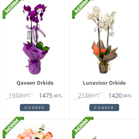
Qaveen Orkide
Lunavisor Orkide
1950
2150
1475
1420
,00 TL
,00 TL
,00 TL
,00 TL
GÖNDER
GÖNDER