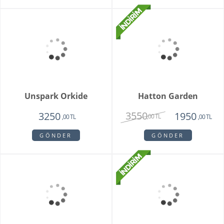
Mini Orkide Saksı
Padova Orkide
1650
1950
,00 TL
,00 TL
GÖNDER
GÖNDER