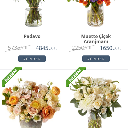
Padavo
Muette Çiçek
Aranjmanı
5735
2250
4845
1650
,00 TL
,00 TL
,00 TL
,00 TL
GÖNDER
GÖNDER