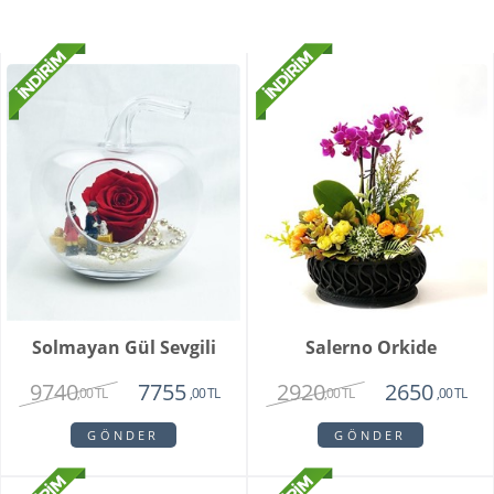
Solmayan Gül Sevgili
Salerno Orkide
9740
2920
7755
2650
,00 TL
,00 TL
,00 TL
,00 TL
GÖNDER
GÖNDER