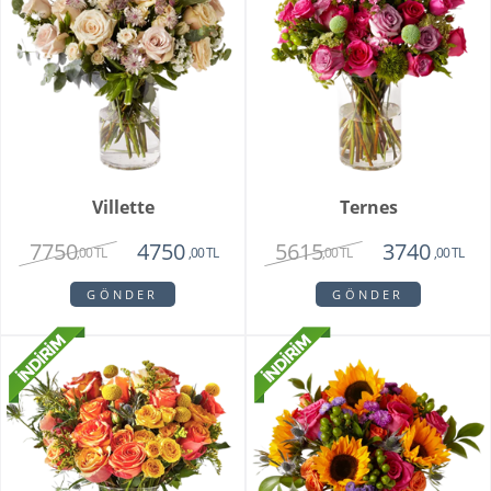
Villette
Ternes
7750
5615
4750
3740
,00 TL
,00 TL
,00 TL
,00 TL
GÖNDER
GÖNDER