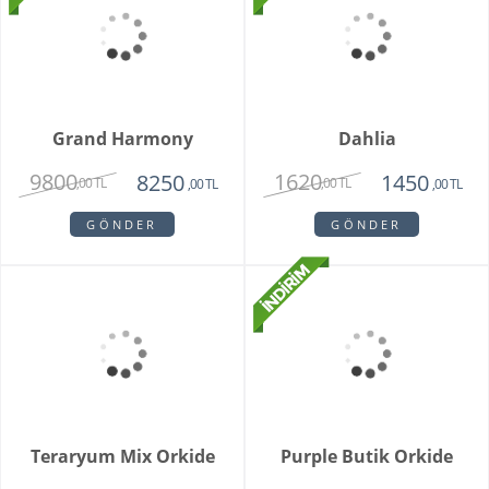
Special Series Orkide
Mixed Daisy Bouquet
2150
1850
,00 TL
,00 TL
GÖNDER
GÖNDER