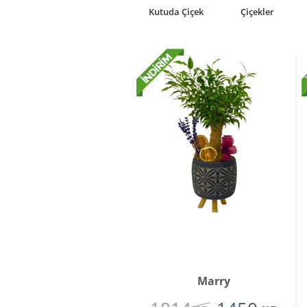
rkideler
Premium
Kutuda Çiçek
Çiçekler
Çiçekler
Marry