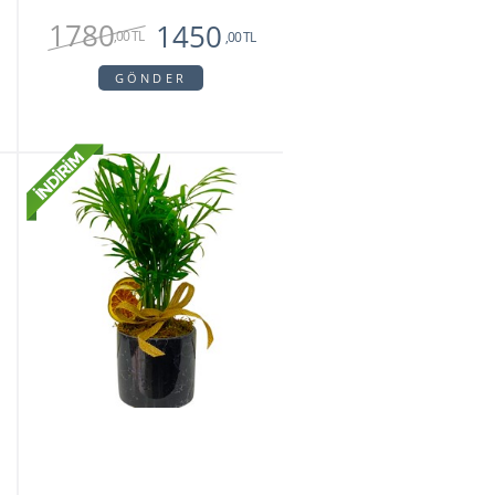
1780
1450
,00 TL
,00 TL
GÖNDER