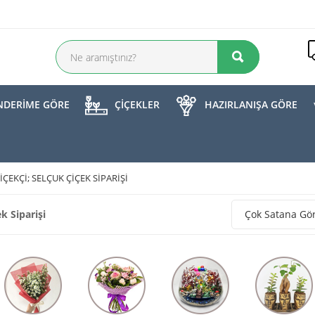
DERİME GÖRE
ÇİÇEKLER
HAZIRLANIŞA GÖRE
IÇEKÇI; SELÇUK ÇIÇEK SIPARIŞI
k Siparişi
Çok Satana Gö