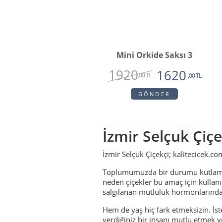
Mini Orkide Saksı 3
1920
1620
,00 TL
,00 TL
GÖNDER
İzmir Selçuk Çiçe
İzmir Selçuk Çiçekçi; kalitecicek.co
Toplumumuzda bir durumu kutlamak,
neden çiçekler bu amaç için kullanıl
salgılanan mutluluk hormonlarında 
Hem de yaş hiç fark etmeksizin. İst
verdiğiniz bir insanı mutlu etmek v