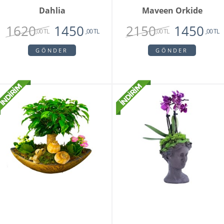
Dahlia
Maveen Orkide
1620
2150
1450
1450
,00 TL
,00 TL
,00 TL
,00 TL
GÖNDER
GÖNDER