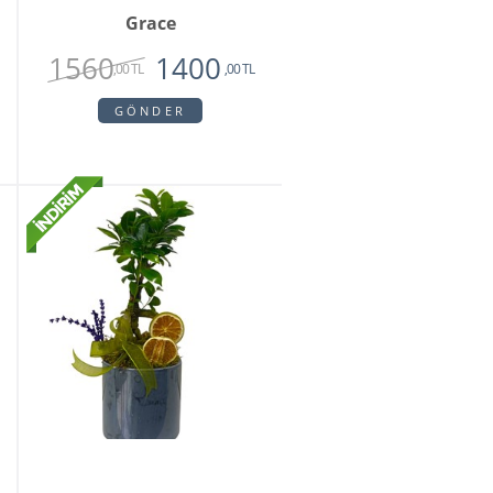
Grace
1560
1400
,00 TL
,00 TL
GÖNDER