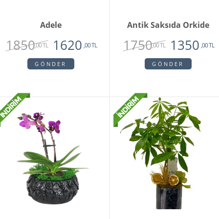
Adele
Antik Saksıda Orkide
1850
1750
1620
1350
,00 TL
,00 TL
,00 TL
,00 TL
GÖNDER
GÖNDER