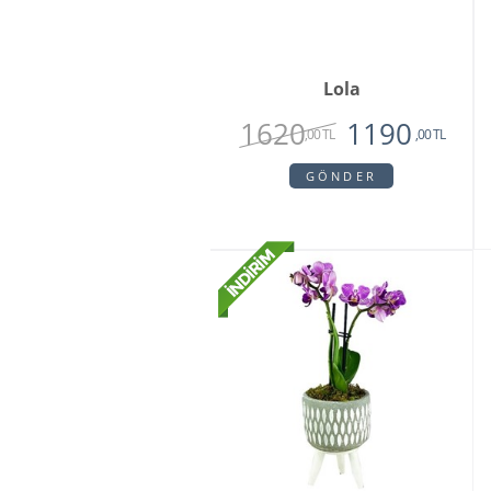
Lola
1620
1190
,00 TL
,00 TL
GÖNDER