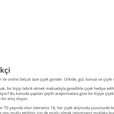
kçi
m ile online Selçuk taze çiçek gönder. Orkide, gül, bonsai ve çiçek 
 bir kişiyi tebrik etmek maksadıyla genellikle çiçek hediye edi
ıyor? Bu konuda yapılan çeşitli araştırmalara göre bir kişiye çiçek
bir artış oluyor.
er 70 yaşında olun isterseniz 18, her çiçek alışınızda yüzünüzde b
e onu mutlu ettiğiniz için de mutlu olmak istiyorsanız mutlaka bu