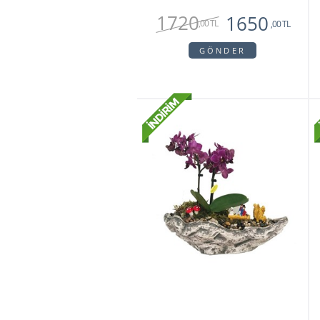
1720
1650
,00 TL
,00 TL
GÖNDER