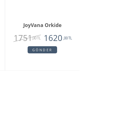
JoyVana Orkide
1751
1620
,00 TL
,00 TL
GÖNDER