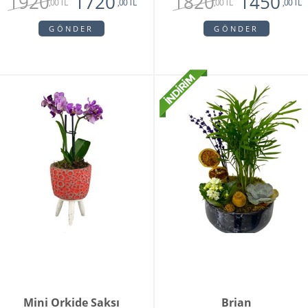
1920
1820
1720
1450
,00 TL
,00 TL
,00 TL
,00 TL
GÖNDER
GÖNDER
Mini Orkide Saksı
Brian