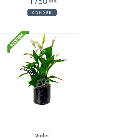
1750
,00 TL
GÖNDER
Violet