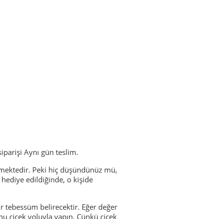
siparişi Aynı gün teslim.
lmektedir. Peki hiç düşündünüz mü,
 hediye edildiğinde, o kişide
ir tebessüm belirecektir. Eğer değer
nu çiçek yoluyla yapın. Çünkü çiçek