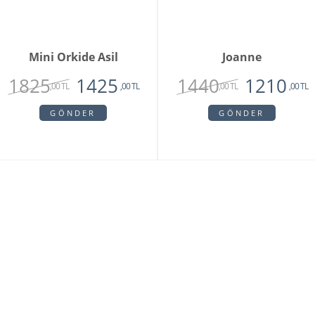
Mini Orkide Asil
Joanne
1825
1440
1425
1210
,00 TL
,00 TL
,00 TL
,00 TL
GÖNDER
GÖNDER