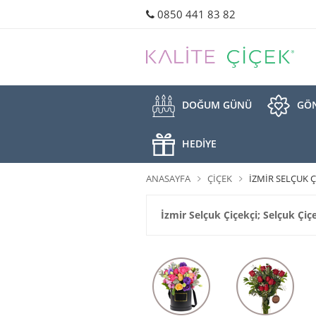
0850 441 83 82
DOĞUM GÜNÜ
GÖN
HEDİYE
ANASAYFA
ÇIÇEK
İZMIR SELÇUK Ç
İzmir Selçuk Çiçekçi; Selçuk Çiçe