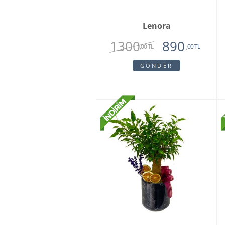
Lenora
1300
890
,00 TL
,00 TL
GÖNDER