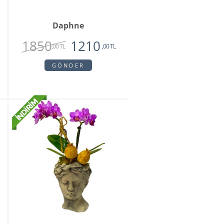
Daphne
1850
1210
,00 TL
,00 TL
GÖNDER