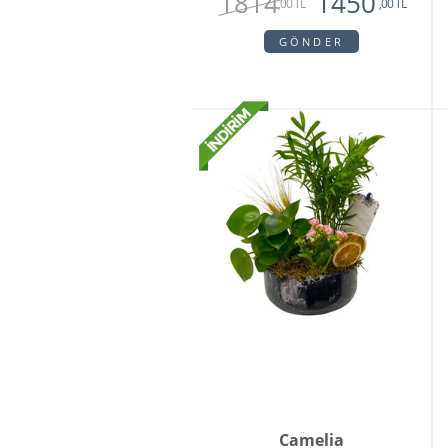
1814
1450
,00 TL
,00 TL
GÖNDER
Camelia