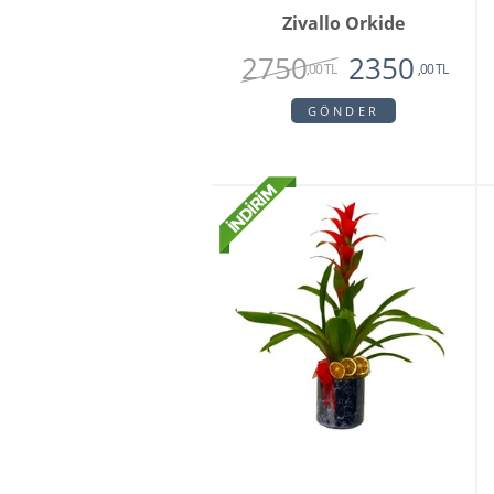
Zivallo Orkide
2750
2350
,00 TL
,00 TL
GÖNDER