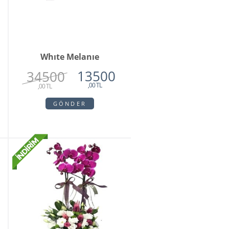
Whıte Melanıe
13500
34500
,00 TL
,00 TL
GÖNDER