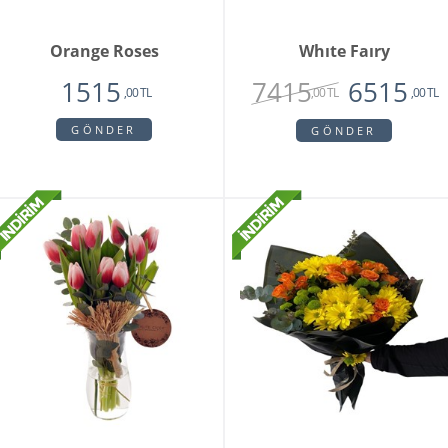
Orange Roses
Whıte Faıry
7415
1515
6515
,00 TL
,00 TL
,00 TL
GÖNDER
GÖNDER