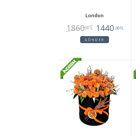
London
1860
1440
,00 TL
,00 TL
GÖNDER