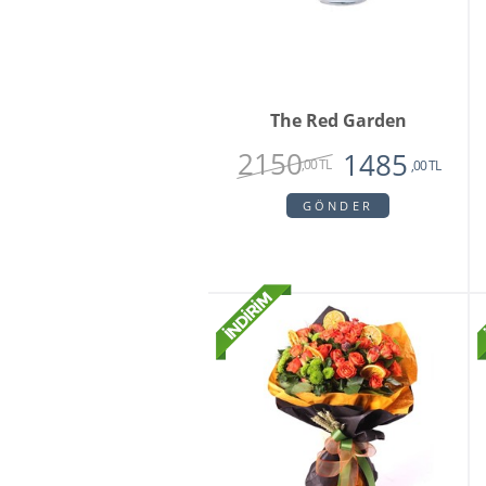
The Red Garden
2150
1485
,00 TL
,00 TL
GÖNDER