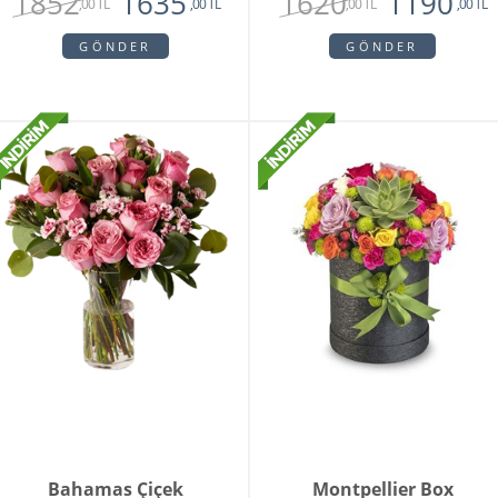
1852
1620
1635
1190
,00 TL
,00 TL
,00 TL
,00 TL
GÖNDER
GÖNDER
Bahamas Çiçek
Montpellier Box