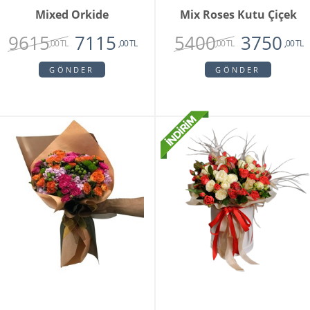
Mixed Orkide
Mix Roses Kutu Çiçek
9615
5400
7115
3750
,00 TL
,00 TL
,00 TL
,00 TL
GÖNDER
GÖNDER