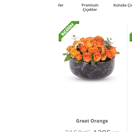
rkideler
Premium
Kutuda Çiçek
Çiçekler
Çiçekler
Great Orange