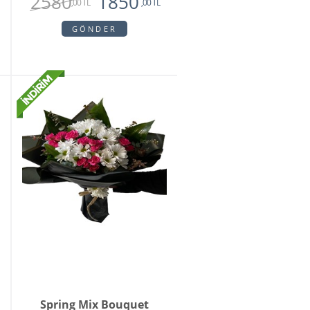
2580
1850
,00 TL
,00 TL
GÖNDER
Spring Mix Bouquet