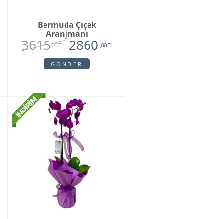
Bermuda Çiçek
Aranjmanı
3615
2860
,00 TL
,00 TL
GÖNDER