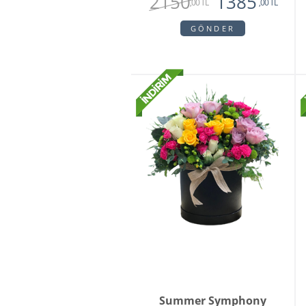
2150
1385
,00 TL
,00 TL
GÖNDER
Summer Symphony