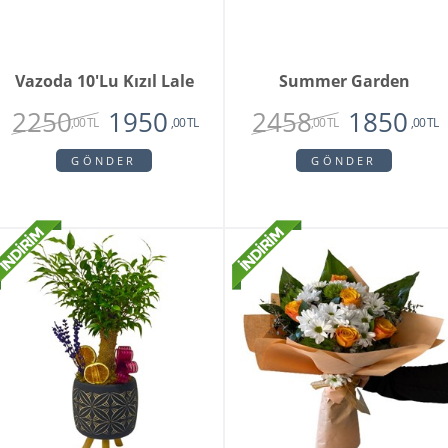
Vazoda 10'lu Kızıl Lale
Summer Garden
2250
2458
1950
1850
,00 TL
,00 TL
,00 TL
,00 TL
GÖNDER
GÖNDER