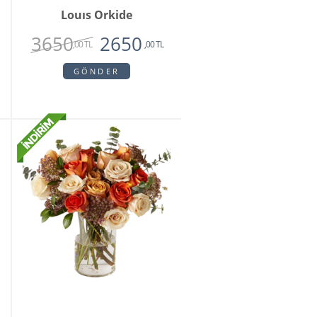
Louıs Orkide
3650
2650
,00 TL
,00 TL
GÖNDER