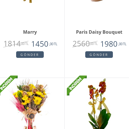
Marry
Paris Daisy Bouquet
1814
2560
1450
1980
,00 TL
,00 TL
,00 TL
,00 TL
GÖNDER
GÖNDER