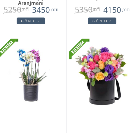
Aranjmanı
5250
5350
3450
4150
,00 TL
,00 TL
,00 TL
,00 TL
GÖNDER
GÖNDER