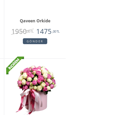
Qaveen Orkide
1950
1475
,00 TL
,00 TL
GÖNDER