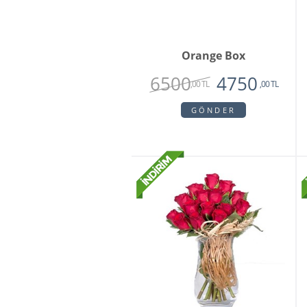
Orange Box
6500
4750
,00 TL
,00 TL
GÖNDER