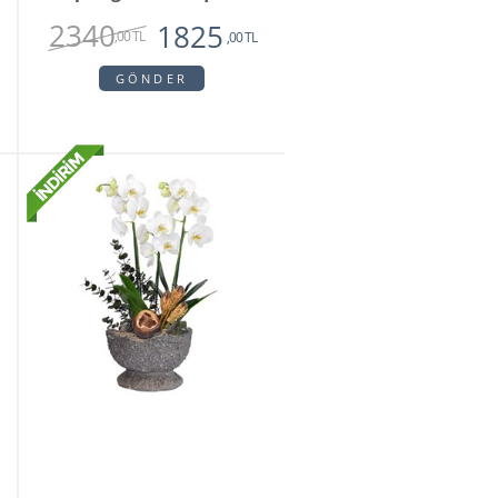
2340
1825
,00 TL
,00 TL
GÖNDER