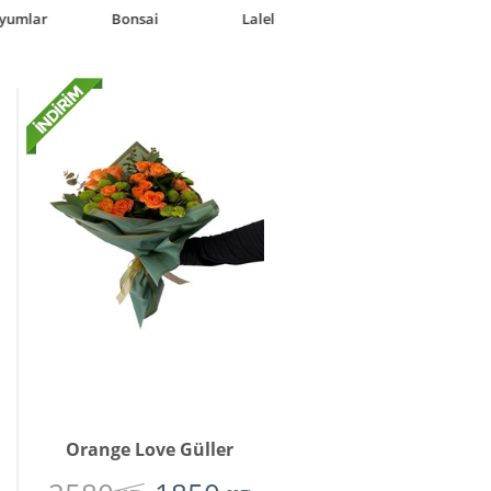
Laleler
Solmayan Gül
Orange Love Güller