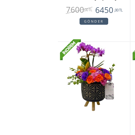
7600
6450
,00 TL
,00 TL
GÖNDER