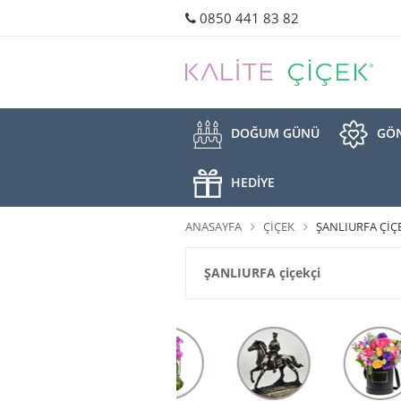
0850 441 83 82
DOĞUM GÜNÜ
GÖN
HEDİYE
ANASAYFA
ÇIÇEK
ŞANLIURFA ÇIÇE
ŞANLIURFA çiçekçi