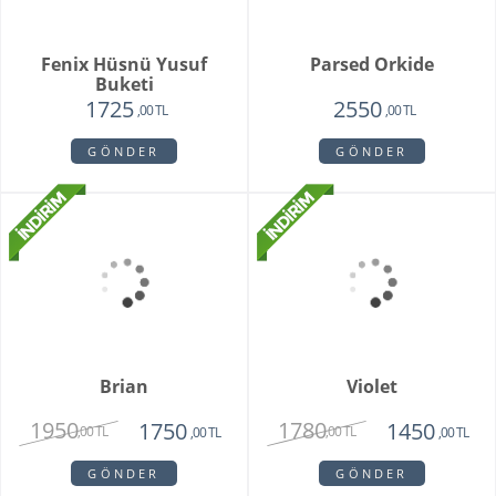
Whıte Faıry
Vazoda 20'li Arizona
Lalesi
7415
4650
6515
3750
,00 TL
,00 TL
,00 TL
,00 TL
GÖNDER
GÖNDER
Fenix Hüsnü Yusuf
Parsed Orkide