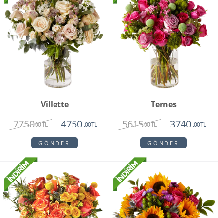
Villette
Ternes
7750
5615
4750
3740
,00 TL
,00 TL
,00 TL
,00 TL
GÖNDER
GÖNDER