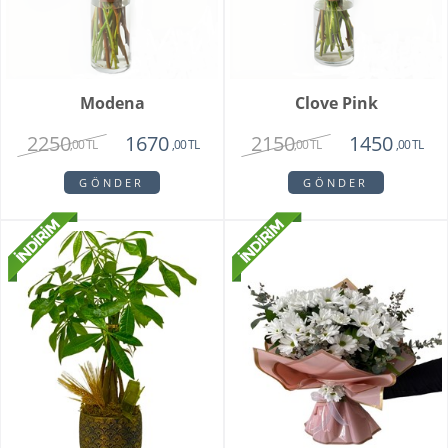
Modena
Clove Pink
2250
2150
1670
1450
,00 TL
,00 TL
,00 TL
,00 TL
GÖNDER
GÖNDER