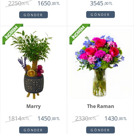
2250
1650
3545
,00 TL
,00 TL
,00 TL
GÖNDER
GÖNDER
Marry
The Raman
1814
2330
1450
1430
,00 TL
,00 TL
,00 TL
,00 TL
GÖNDER
GÖNDER