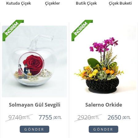
Kutuda Çiçek
Çiçekler
Butik Çiçek
Çiçek Buketi
Solmayan Gül Sevgili
Salerno Orkide
9740
2920
7755
2650
,00 TL
,00 TL
,00 TL
,00 TL
GÖNDER
GÖNDER