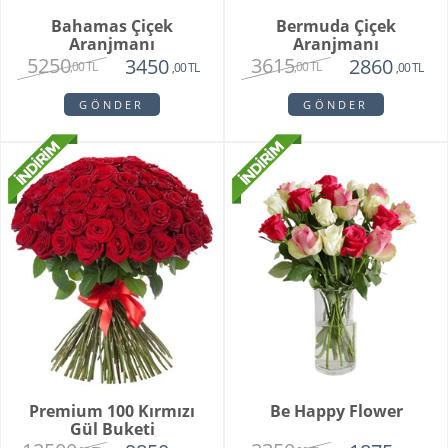
Bahamas Çiçek
Bermuda Çiçek
Aranjmanı
Aranjmanı
5250
3615
3450
2860
,00 TL
,00 TL
,00 TL
,00 TL
GÖNDER
GÖNDER
Premium 100 Kırmızı
Be Happy Flower
Gül Buketi