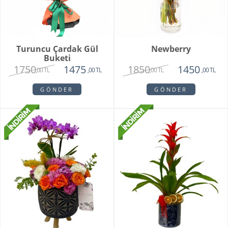
Turuncu Çardak Gül
Newberry
Buketi
1750
1850
1475
1450
,00 TL
,00 TL
,00 TL
,00 TL
GÖNDER
GÖNDER