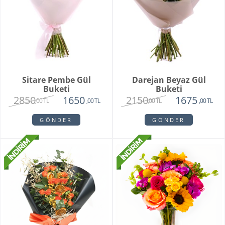
Sitare Pembe Gül
Darejan Beyaz Gül
Buketi
Buketi
2850
2150
1650
1675
,00 TL
,00 TL
,00 TL
,00 TL
GÖNDER
GÖNDER