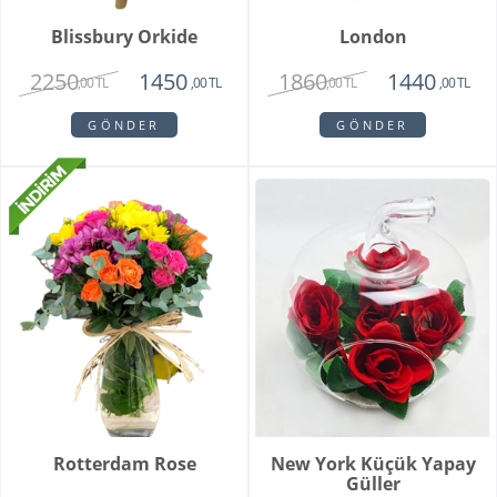
Blissbury Orkide
London
2250
1860
1450
1440
,00 TL
,00 TL
,00 TL
,00 TL
GÖNDER
GÖNDER
Rotterdam Rose
New York Küçük Yapay
Güller