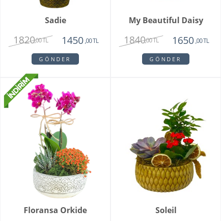
Sadie
My Beautiful Daisy
1820
1840
1450
1650
,00 TL
,00 TL
,00 TL
,00 TL
GÖNDER
GÖNDER
Floransa Orkide
Soleil