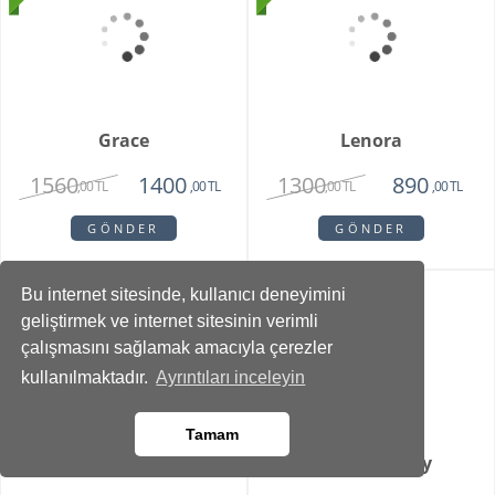
Teraryum
2750
1375
,00 TL
,00 TL
GÖNDER
GÖNDER
Bu internet sitesinde, kullanıcı deneyimini
geliştirmek ve internet sitesinin verimli
çalışmasını sağlamak amacıyla çerezler
kullanılmaktadır.
Ayrıntıları inceleyin
Vazoda 10'lu Kan
Zivallo Orkide
Damlası Gül
Tamam
2150
2750
1375
2350
,00 TL
,00 TL
,00 TL
,00 TL