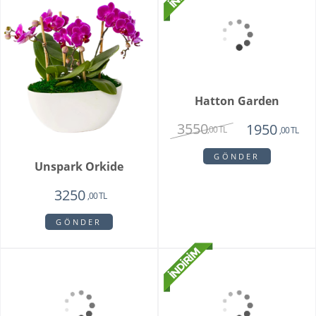
Unspark Orkide
Hatton Garden
3550
3250
1950
,00 TL
,00 TL
,00 TL
GÖNDER
GÖNDER