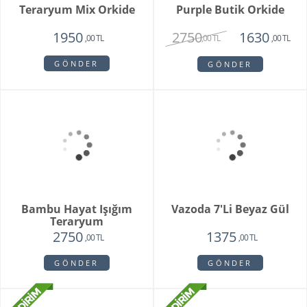
White Butik Orkide
Vazoda 10'li Lale Ve
Sarı Papatya
1985
3250
1440
2120
,00 TL
,00 TL
,00 TL
,00 TL
GÖNDER
GÖNDER