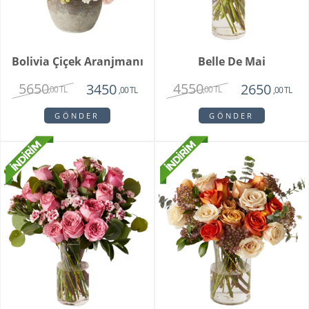
Bolivia Çiçek Aranjmanı
Belle De Mai
5650
4550
3450
2650
,00 TL
,00 TL
,00 TL
,00 TL
GÖNDER
GÖNDER