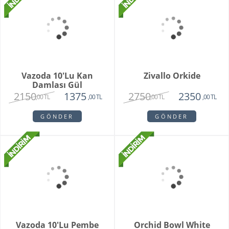
Grand Harmony
Dahlia
9800
1620
8250
1450
,00 TL
,00 TL
,00 TL
,00 TL
GÖNDER
GÖNDER