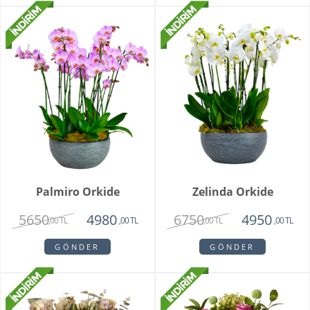
Palmiro Orkide
Zelinda Orkide
5650
6750
4980
4950
,00 TL
,00 TL
,00 TL
,00 TL
GÖNDER
GÖNDER