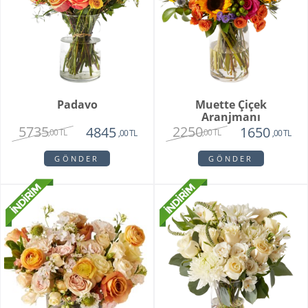
Padavo
Muette Çiçek
Aranjmanı
5735
2250
4845
1650
,00 TL
,00 TL
,00 TL
,00 TL
GÖNDER
GÖNDER