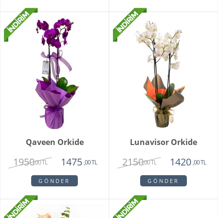
Qaveen Orkide
Lunavisor Orkide
1950
2150
1475
1420
,00 TL
,00 TL
,00 TL
,00 TL
GÖNDER
GÖNDER