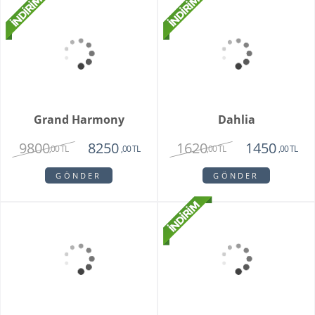
Orkide Sonsuz Aşk
Orange Box
2450
6500
1975
4750
,00 TL
,00 TL
,00 TL
,00 TL
GÖNDER
GÖNDER