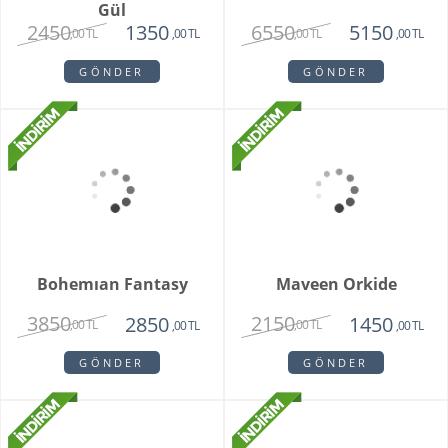
Teraryum Mix Orkide
Purple Butik Orkide
2750
1950
1630
,00 TL
,00 TL
,00 TL
GÖNDER
GÖNDER
Bambu Hayat Işığım
Vazoda 7'li Beyaz Gül