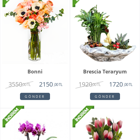
Bonni
Brescia Teraryum
3550
1920
2150
1720
,00 TL
,00 TL
,00 TL
,00 TL
GÖNDER
GÖNDER