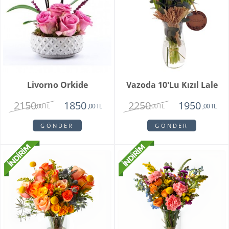
Livorno Orkide
Vazoda 10'lu Kızıl Lale
2150
2250
1850
1950
,00 TL
,00 TL
,00 TL
,00 TL
GÖNDER
GÖNDER