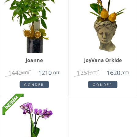
Joanne
JoyVana Orkide
1440
1751
1210
1620
,00 TL
,00 TL
,00 TL
,00 TL
GÖNDER
GÖNDER