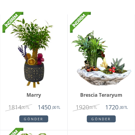
Marry
Brescia Teraryum
1814
1920
1450
1720
,00 TL
,00 TL
,00 TL
,00 TL
GÖNDER
GÖNDER