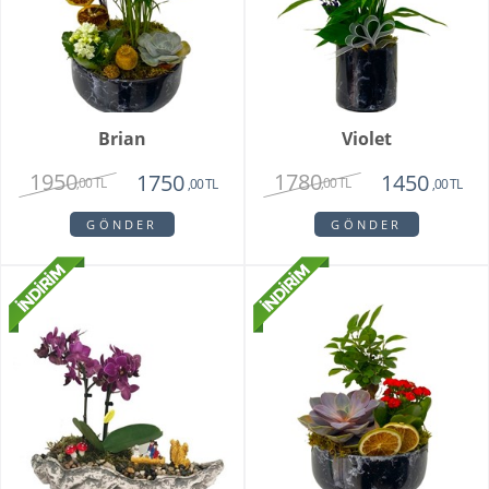
Brian
Violet
1950
1780
1750
1450
,00 TL
,00 TL
,00 TL
,00 TL
GÖNDER
GÖNDER