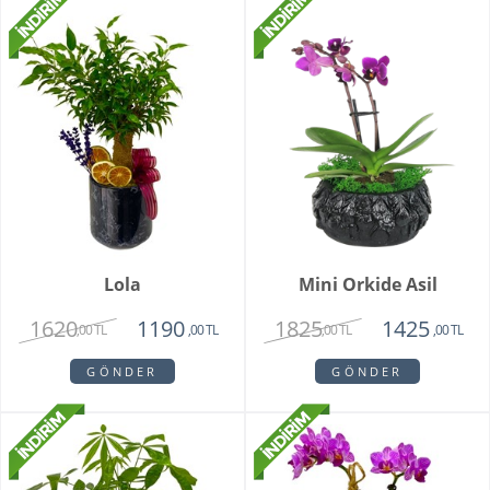
Lola
Mini Orkide Asil
1620
1825
1190
1425
,00 TL
,00 TL
,00 TL
,00 TL
GÖNDER
GÖNDER