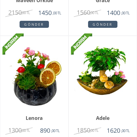
Maveen Orkide
Grace
2150
1560
1450
1400
,00 TL
,00 TL
,00 TL
,00 TL
GÖNDER
GÖNDER
Lenora
Adele
1300
1850
890
1620
,00 TL
,00 TL
,00 TL
,00 TL