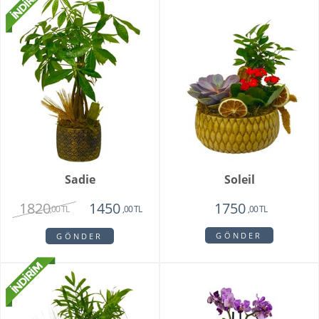
Sadie
Soleil
1820
1450
1750
,00 TL
,00 TL
,00 TL
GÖNDER
GÖNDER