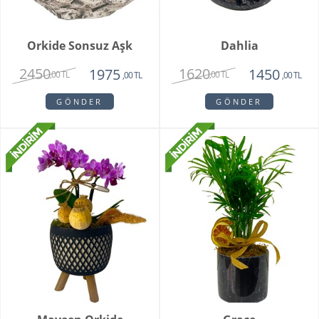
Orkide Sonsuz Aşk
Dahlia
2450
1620
1975
1450
,00 TL
,00 TL
,00 TL
,00 TL
GÖNDER
GÖNDER