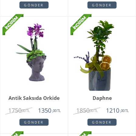
GÖNDER
GÖNDER
Antik Saksıda Orkide
Daphne
1750
1850
1350
1210
,00 TL
,00 TL
,00 TL
,00 TL
GÖNDER
GÖNDER