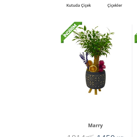
rkideler
Premium
Kutuda Çiçek
Çiçekler
Çiçekler
Marry