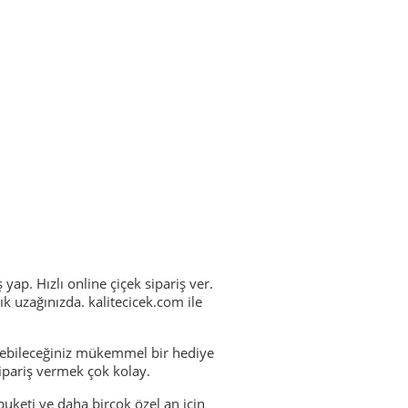
yap. Hızlı online çiçek sipariş ver.
ık uzağınızda. kalitecicek.com ile
edebileceğiniz mükemmel bir hediye
ipariş vermek çok kolay.
 buketi ve daha birçok özel an için