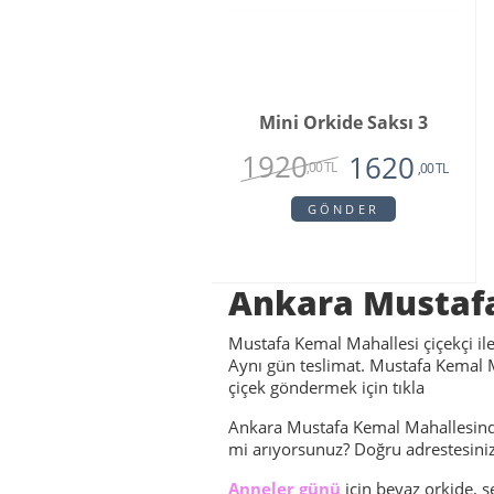
Mini Orkide Saksı 3
1920
1620
,00 TL
,00 TL
GÖNDER
Ankara Mustafa
Mustafa Kemal Mahallesi çiçekçi ile 
Aynı gün teslimat. Mustafa Kemal Ma
çiçek göndermek için tıkla
Ankara Mustafa Kemal Mahallesindek
mi arıyorsunuz? Doğru adrestesiniz
Anneler günü
için beyaz orkide, se