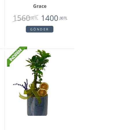
Grace
1560
1400
,00 TL
,00 TL
GÖNDER