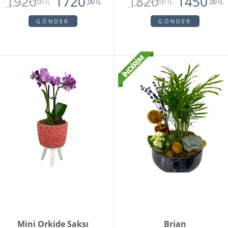
1920
1820
1720
1450
,00 TL
,00 TL
,00 TL
,00 TL
GÖNDER
GÖNDER
Mini Orkide Saksı
Brian