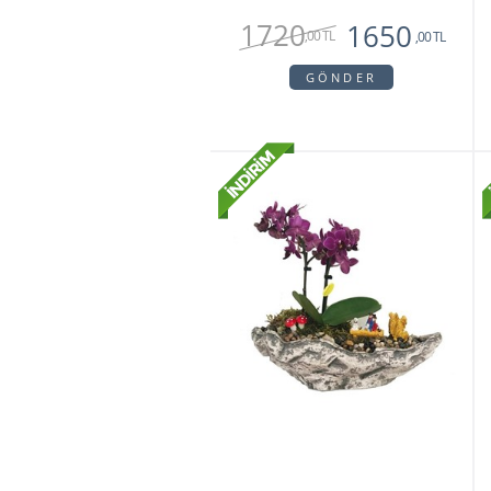
1720
1650
,00 TL
,00 TL
GÖNDER