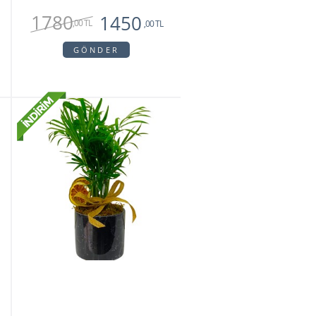
1780
1450
,00 TL
,00 TL
GÖNDER