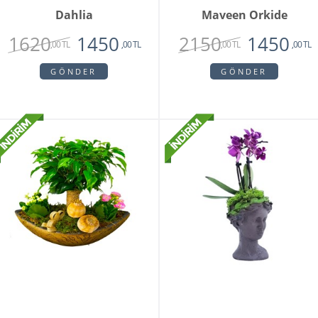
Dahlia
Maveen Orkide
1620
2150
1450
1450
,00 TL
,00 TL
,00 TL
,00 TL
GÖNDER
GÖNDER