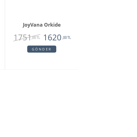
JoyVana Orkide
1751
1620
,00 TL
,00 TL
GÖNDER