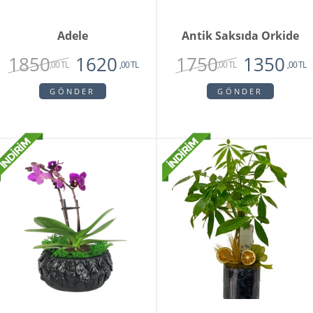
Adele
Antik Saksıda Orkide
1850
1750
1620
1350
,00 TL
,00 TL
,00 TL
,00 TL
GÖNDER
GÖNDER