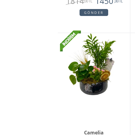
1814
1450
,00 TL
,00 TL
GÖNDER
Camelia