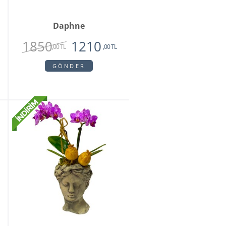
Daphne
1850
1210
,00 TL
,00 TL
GÖNDER