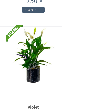
1750
,00 TL
GÖNDER
Violet