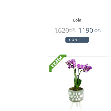
Lola
1620
1190
,00 TL
,00 TL
GÖNDER