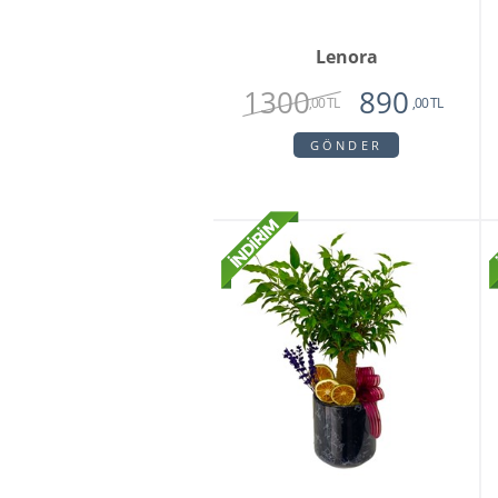
Lenora
1300
890
,00 TL
,00 TL
GÖNDER