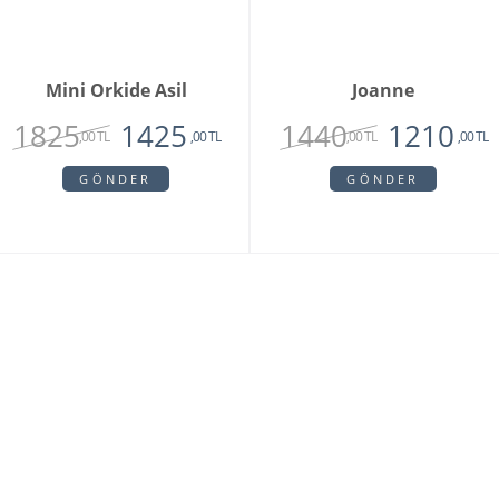
Mini Orkide Asil
Joanne
1825
1440
1425
1210
,00 TL
,00 TL
,00 TL
,00 TL
GÖNDER
GÖNDER