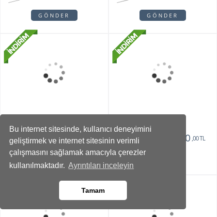
Teraryum
2750
1375
,00 TL
,00 TL
GÖNDER
GÖNDER
Bu internet sitesinde, kullanıcı deneyimini
geliştirmek ve internet sitesinin verimli
çalışmasını sağlamak amacıyla çerezler
kullanılmaktadır.
Ayrıntıları inceleyin
Vazoda 10'lu Kan
Zivallo Orkide
Damlası Gül
Tamam
2150
2750
1375
2350
,00 TL
,00 TL
,00 TL
,00 TL