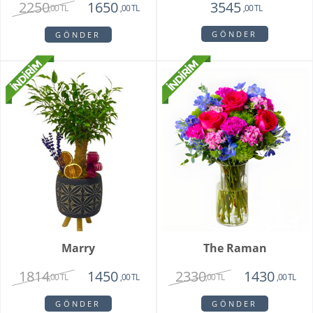
2250
1650
3545
,00 TL
,00 TL
,00 TL
GÖNDER
GÖNDER
Marry
The Raman
1814
2330
1450
1430
,00 TL
,00 TL
,00 TL
,00 TL
GÖNDER
GÖNDER