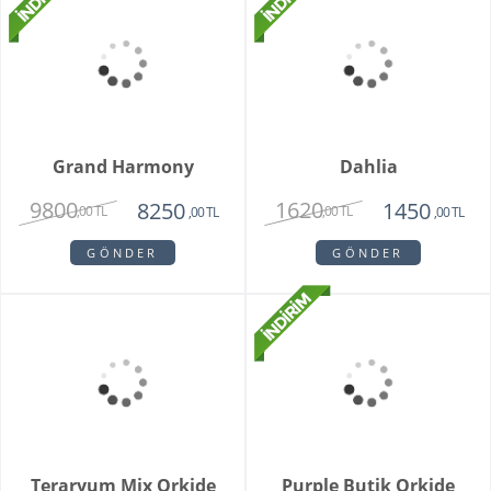
Special Series Orkide
Mixed Daisy Bouquet
2150
1850
,00 TL
,00 TL
GÖNDER
GÖNDER