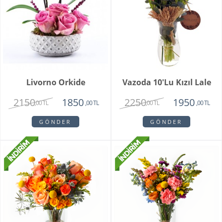
Livorno Orkide
Vazoda 10'lu Kızıl Lale
2150
2250
1850
1950
,00 TL
,00 TL
,00 TL
,00 TL
GÖNDER
GÖNDER