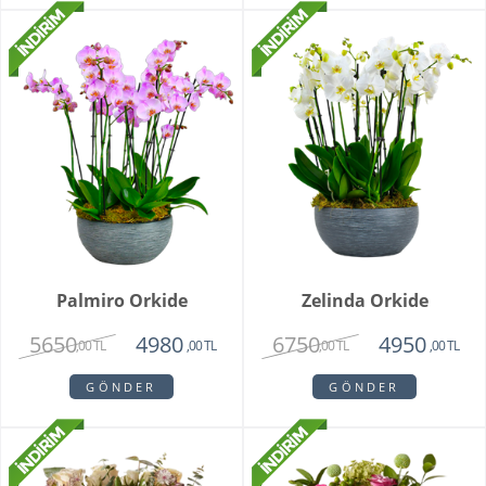
Palmiro Orkide
Zelinda Orkide
5650
6750
4980
4950
,00 TL
,00 TL
,00 TL
,00 TL
GÖNDER
GÖNDER