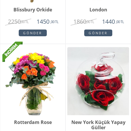
Blissbury Orkide
London
2250
1860
1450
1440
,00 TL
,00 TL
,00 TL
,00 TL
GÖNDER
GÖNDER
Rotterdam Rose
New York Küçük Yapay
Güller