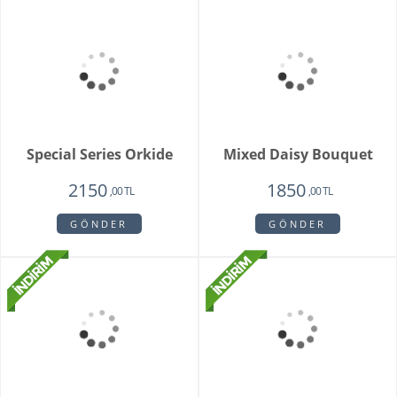
Whıte Faıry
Vazoda 20'li Arizona
Lalesi
7415
4650
6515
3750
,00 TL
,00 TL
,00 TL
,00 TL
GÖNDER
GÖNDER
Fenix Hüsnü Yusuf
Parsed Orkide