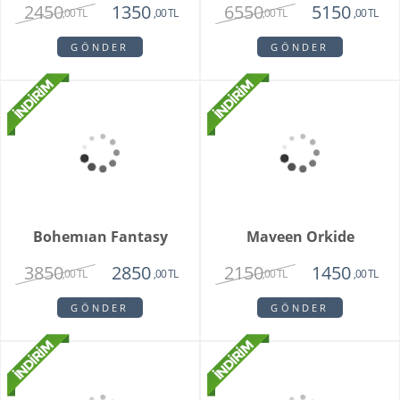
Grand Harmony
Dahlia
9800
1620
8250
1450
,00 TL
,00 TL
,00 TL
,00 TL
GÖNDER
GÖNDER