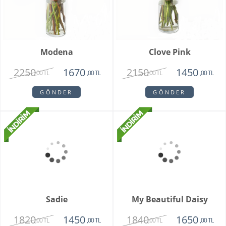
Modena
Clove Pink
2250
2150
1670
1450
,00 TL
,00 TL
,00 TL
,00 TL
GÖNDER
GÖNDER