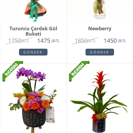
Turuncu Çardak Gül
Newberry
Buketi
1750
1850
1475
1450
,00 TL
,00 TL
,00 TL
,00 TL
GÖNDER
GÖNDER