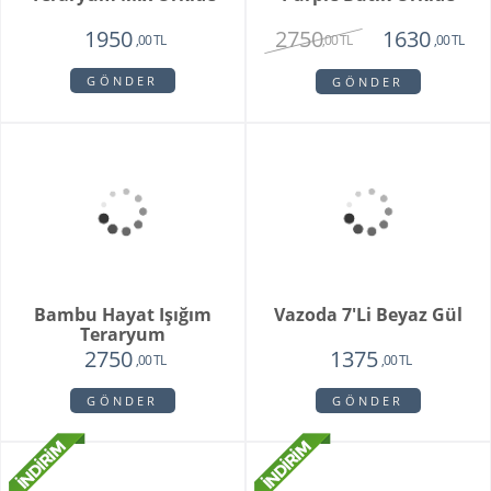
Orkide Sonsuz Aşk
Orange Box
2450
6500
1975
4750
,00 TL
,00 TL
,00 TL
,00 TL
GÖNDER
GÖNDER