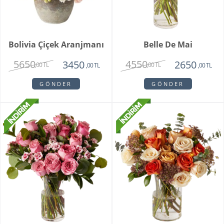
Bolivia Çiçek Aranjmanı
Belle De Mai
5650
4550
3450
2650
,00 TL
,00 TL
,00 TL
,00 TL
GÖNDER
GÖNDER