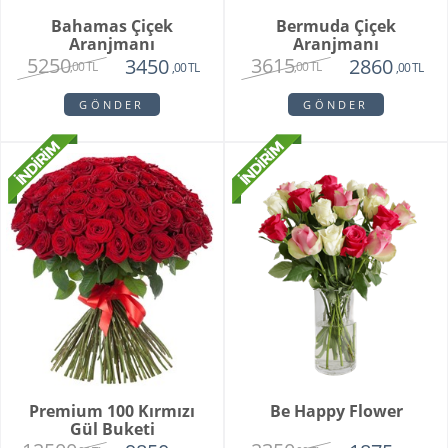
Bahamas Çiçek
Bermuda Çiçek
Aranjmanı
Aranjmanı
5250
3615
3450
2860
,00 TL
,00 TL
,00 TL
,00 TL
GÖNDER
GÖNDER
Premium 100 Kırmızı
Be Happy Flower
Gül Buketi