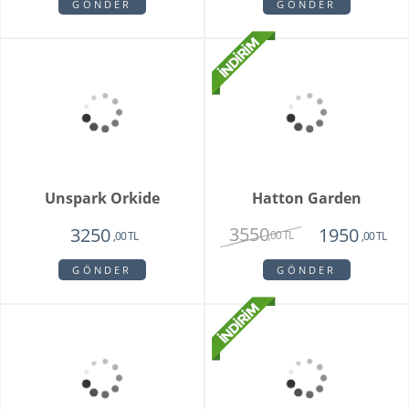
Mini Orkide Saksı
Padova Orkide
1650
1950
,00 TL
,00 TL
GÖNDER
GÖNDER