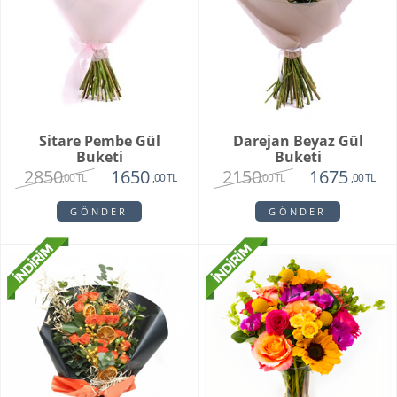
Sitare Pembe Gül
Darejan Beyaz Gül
Buketi
Buketi
2850
2150
1650
1675
,00 TL
,00 TL
,00 TL
,00 TL
GÖNDER
GÖNDER