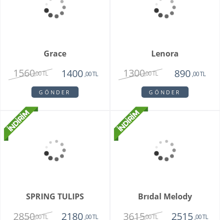
Teraryum Mix Orkide
Purple Butik Orkide
2750
1950
1630
,00 TL
,00 TL
,00 TL
GÖNDER
GÖNDER
Bambu Hayat Işığım
Vazoda 7'li Beyaz Gül