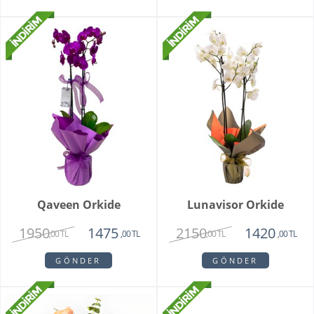
Qaveen Orkide
Lunavisor Orkide
1950
2150
1475
1420
,00 TL
,00 TL
,00 TL
,00 TL
GÖNDER
GÖNDER