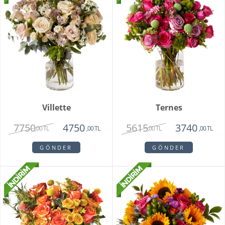
Villette
Ternes
7750
5615
4750
3740
,00 TL
,00 TL
,00 TL
,00 TL
GÖNDER
GÖNDER