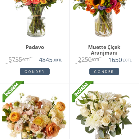
Padavo
Muette Çiçek
Aranjmanı
5735
2250
4845
1650
,00 TL
,00 TL
,00 TL
,00 TL
GÖNDER
GÖNDER