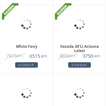
Purple Melek Orkide
Vivam Orkide
2815
1875
2650
,00 TL
,00 TL
,00 TL
GÖNDER
GÖNDER