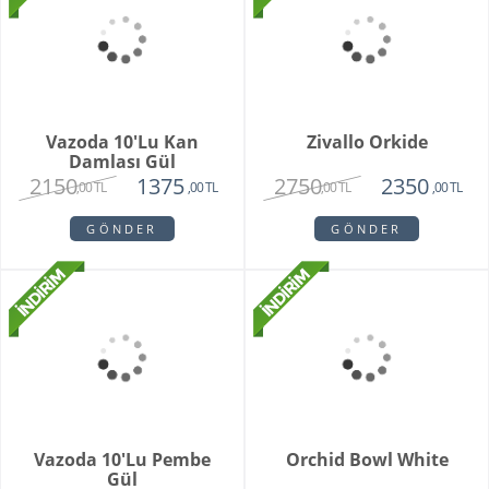
White Butik Orkide
Vazoda 10'li Lale Ve
Sarı Papatya
1985
3250
1440
2120
,00 TL
,00 TL
,00 TL
,00 TL
GÖNDER
GÖNDER