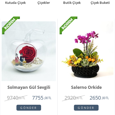
Kutuda Çiçek
Çiçekler
Butik Çiçek
Çiçek Buketi
Solmayan Gül Sevgili
Salerno Orkide
9740
2920
7755
2650
,00 TL
,00 TL
,00 TL
,00 TL
GÖNDER
GÖNDER