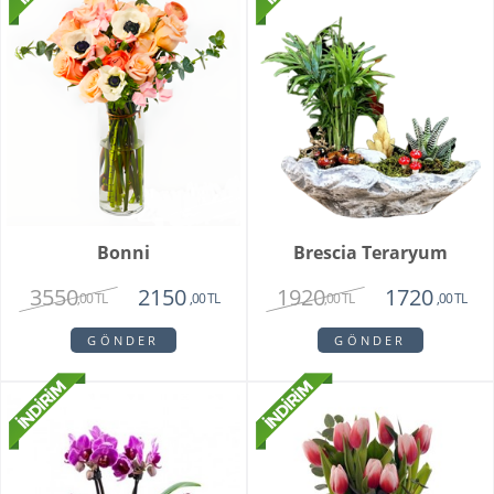
Bonni
Brescia Teraryum
3550
1920
2150
1720
,00 TL
,00 TL
,00 TL
,00 TL
GÖNDER
GÖNDER