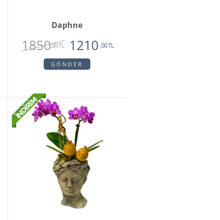
Daphne
1850
1210
,00 TL
,00 TL
GÖNDER