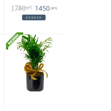
1780
1450
,00 TL
,00 TL
GÖNDER