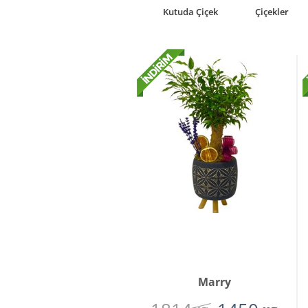
rkideler
Premium
Kutuda Çiçek
Çiçekler
Çiçekler
Marry