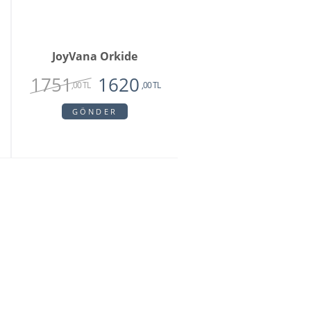
JoyVana Orkide
1751
1620
,00 TL
,00 TL
GÖNDER