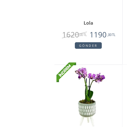
Lola
1620
1190
,00 TL
,00 TL
GÖNDER