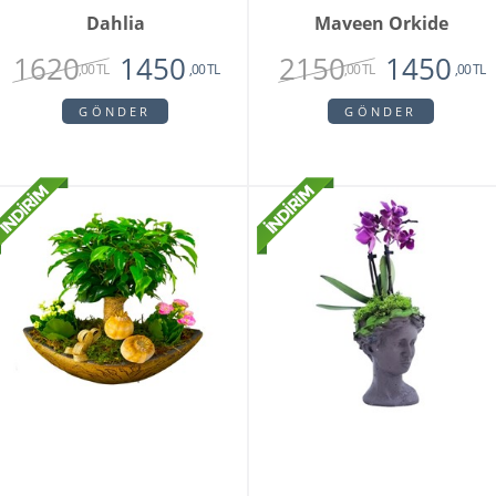
Dahlia
Maveen Orkide
1620
2150
1450
1450
,00 TL
,00 TL
,00 TL
,00 TL
GÖNDER
GÖNDER