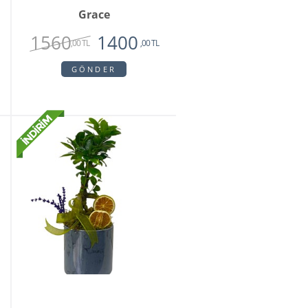
Grace
1560
1400
,00 TL
,00 TL
GÖNDER