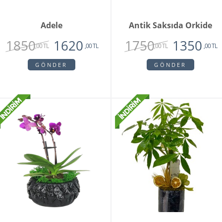
Adele
Antik Saksıda Orkide
1850
1750
1620
1350
,00 TL
,00 TL
,00 TL
,00 TL
GÖNDER
GÖNDER