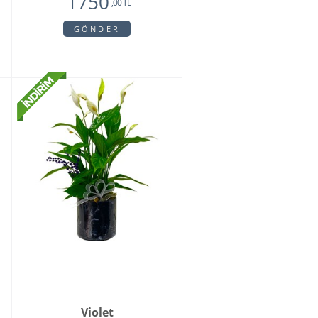
1750
,00 TL
GÖNDER
Violet