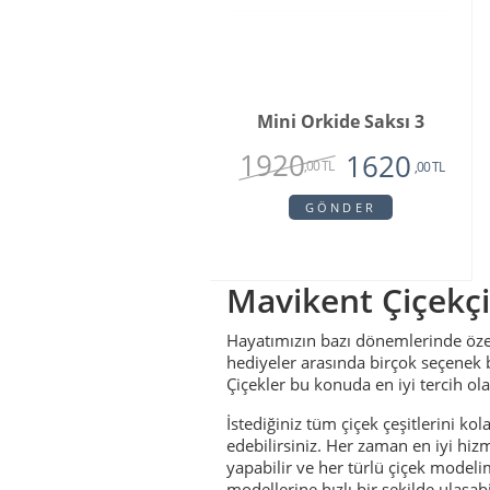
Mini Orkide Saksı 3
1920
1620
,00 TL
,00 TL
GÖNDER
Mavikent Çiçekçi
Hayatımızın bazı dönemlerinde özel
hediyeler arasında birçok seçenek b
Çiçekler bu konuda en iyi tercih ola
İstediğiniz tüm çiçek çeşitlerini ko
edebilirsiniz. Her zaman en iyi hizme
yapabilir ve her türlü çiçek modelimi
modellerine hızlı bir şekilde ulaşab