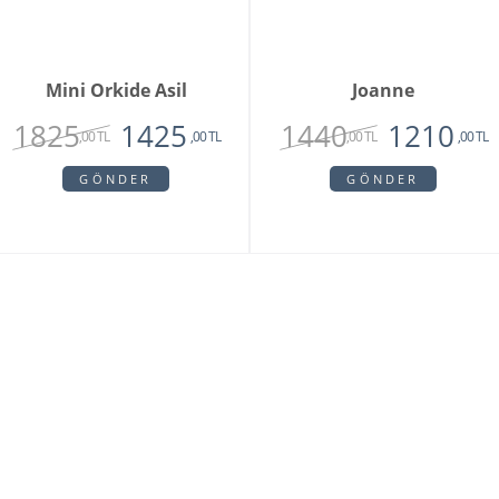
Mini Orkide Asil
Joanne
1825
1440
1425
1210
,00 TL
,00 TL
,00 TL
,00 TL
GÖNDER
GÖNDER