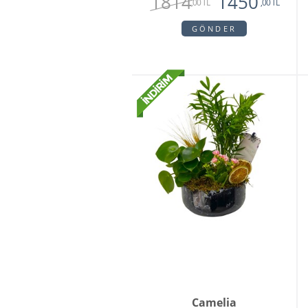
1814
1450
,00 TL
,00 TL
GÖNDER
Camelia