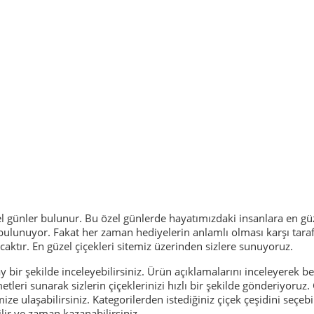
 günler bulunur. Bu özel günlerde hayatımızdaki insanlara en güze
ulunuyor. Fakat her zaman hediyelerin anlamlı olması karşı tarafın
caktır. En güzel çiçekleri sitemiz üzerinden sizlere sunuyoruz.
lay bir şekilde inceleyebilirsiniz. Ürün açıklamalarını inceleyerek 
tleri sunarak sizlerin çiçeklerinizi hızlı bir şekilde gönderiyoruz. 
ze ulaşabilirsiniz. Kategorilerden istediğiniz çiçek çeşidini seçebil
ilir ve zaman kazanabilirsiniz.