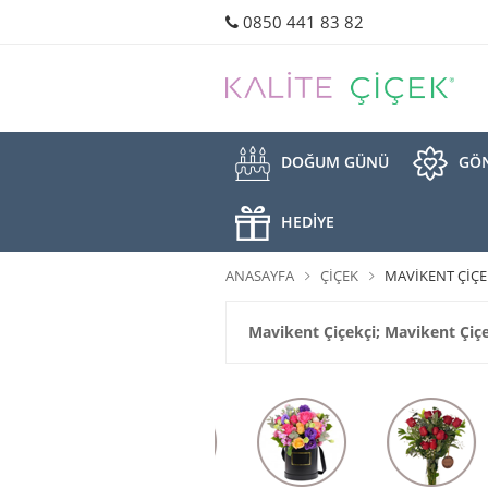
0850 441 83 82
DOĞUM GÜNÜ
GÖN
HEDİYE
ANASAYFA
ÇIÇEK
MAVIKENT ÇIÇEK
Mavikent Çiçekçi; Mavikent Çiçe