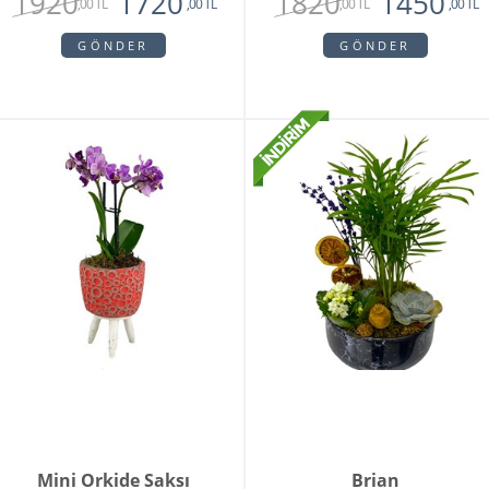
1920
1820
1720
1450
,00 TL
,00 TL
,00 TL
,00 TL
GÖNDER
GÖNDER
Mini Orkide Saksı
Brian