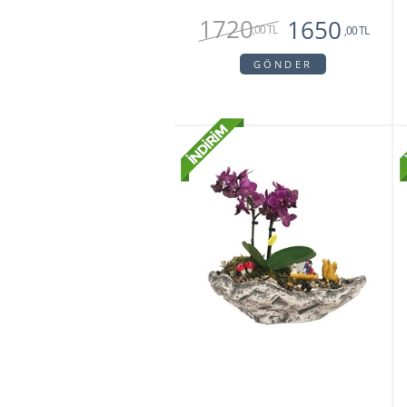
1720
1650
,00 TL
,00 TL
GÖNDER