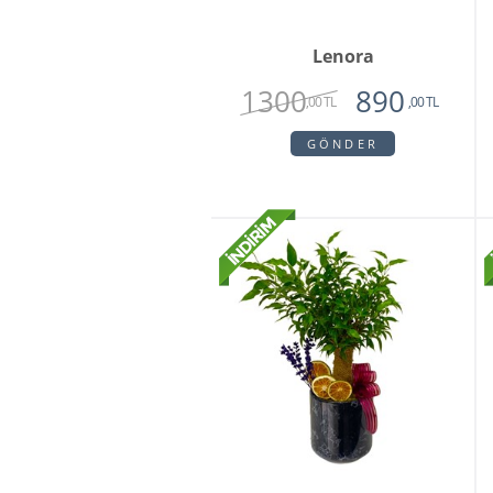
Lenora
1300
890
,00 TL
,00 TL
GÖNDER