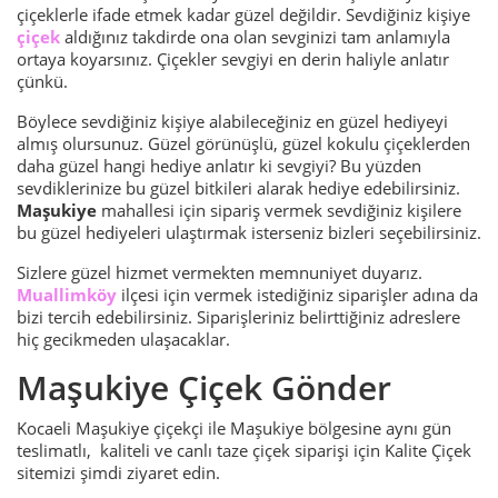
çiçeklerle ifade etmek kadar güzel değildir. Sevdiğiniz kişiye
çiçek
aldığınız takdirde ona olan sevginizi tam anlamıyla
ortaya koyarsınız. Çiçekler sevgiyi en derin haliyle anlatır
çünkü.
Böylece sevdiğiniz kişiye alabileceğiniz en güzel hediyeyi
almış olursunuz. Güzel görünüşlü, güzel kokulu çiçeklerden
daha güzel hangi hediye anlatır ki sevgiyi? Bu yüzden
sevdiklerinize bu güzel bitkileri alarak hediye edebilirsiniz.
Maşukiye
mahallesi için sipariş vermek sevdiğiniz kişilere
bu güzel hediyeleri ulaştırmak isterseniz bizleri seçebilirsiniz.
Sizlere güzel hizmet vermekten memnuniyet duyarız.
Muallimköy
ilçesi için vermek istediğiniz siparişler adına da
bizi tercih edebilirsiniz. Siparişleriniz belirttiğiniz adreslere
hiç gecikmeden ulaşacaklar.
Maşukiye Çiçek Gönder
Kocaeli Maşukiye çiçekçi ile Maşukiye bölgesine aynı gün
teslimatlı, kaliteli ve canlı taze çiçek siparişi için Kalite Çiçek
sitemizi şimdi ziyaret edin.