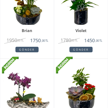
Brian
Violet
1950
1780
1750
1450
,00 TL
,00 TL
,00 TL
,00 TL
GÖNDER
GÖNDER