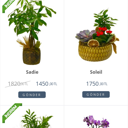
Sadie
Soleil
1820
1450
1750
,00 TL
,00 TL
,00 TL
GÖNDER
GÖNDER