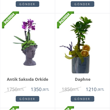
GÖNDER
GÖNDER
Antik Saksıda Orkide
Daphne
1750
1850
1350
1210
,00 TL
,00 TL
,00 TL
,00 TL
GÖNDER
GÖNDER