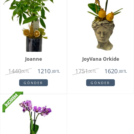
Joanne
JoyVana Orkide
1440
1751
1210
1620
,00 TL
,00 TL
,00 TL
,00 TL
GÖNDER
GÖNDER