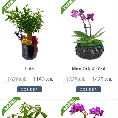
Lola
Mini Orkide Asil
1620
1825
1190
1425
,00 TL
,00 TL
,00 TL
,00 TL
GÖNDER
GÖNDER