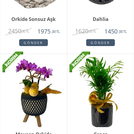
Orkide Sonsuz Aşk
Dahlia
2450
1620
1975
1450
,00 TL
,00 TL
,00 TL
,00 TL
GÖNDER
GÖNDER