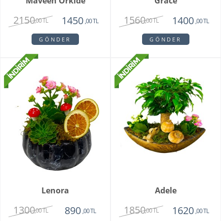
Maveen Orkide
Grace
2150
1560
1450
1400
,00 TL
,00 TL
,00 TL
,00 TL
GÖNDER
GÖNDER
Lenora
Adele
1300
1850
890
1620
,00 TL
,00 TL
,00 TL
,00 TL