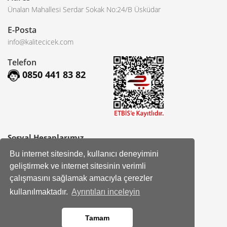
Ünalan Mahallesi Serdar Sokak No:24/B Üsküdar
E-Posta
info@kalitecicek.com
Telefon
0850 441 83 82
Sosyal Hesaplarımız
Bu internet sitesinde, kullanıcı deneyimini
Facebook
geliştirmek ve internet sitesinin verimli
Instagram
çalışmasını sağlamak amacıyla çerezler
kullanılmaktadır.
Ayrıntıları inceleyin
Kurumsal
Tamam
Hakkımızda