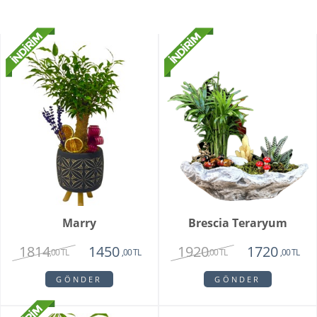
Marry
Brescia Teraryum
1814
1920
1450
1720
,00 TL
,00 TL
,00 TL
,00 TL
GÖNDER
GÖNDER