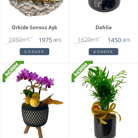
Orkide Sonsuz Aşk
Dahlia
2450
1620
1975
1450
,00 TL
,00 TL
,00 TL
,00 TL
GÖNDER
GÖNDER