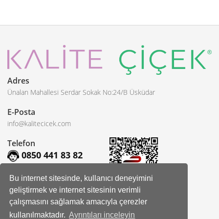
Adres
Ünalan Mahallesi Serdar Sokak No:24/B Üsküdar
E-Posta
info@kalitecicek.com
Telefon
0850 441 83 82
Bu internet sitesinde, kullanıcı deneyimini
geliştirmek ve internet sitesinin verimli
çalışmasını sağlamak amacıyla çerezler
Sosyal Hesaplarımız
kullanılmaktadır.
Ayrıntıları inceleyin