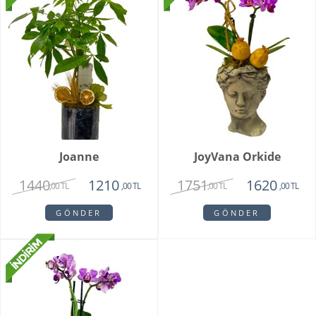
Joanne
JoyVana Orkide
1440
1751
1210
1620
,00 TL
,00 TL
,00 TL
,00 TL
GÖNDER
GÖNDER