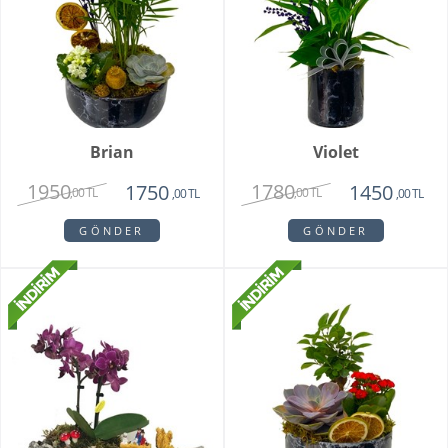
Brian
Violet
1950
1780
1750
1450
,00 TL
,00 TL
,00 TL
,00 TL
GÖNDER
GÖNDER