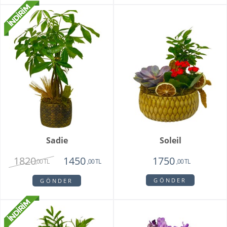
Sadie
Soleil
1820
1450
1750
,00 TL
,00 TL
,00 TL
GÖNDER
GÖNDER