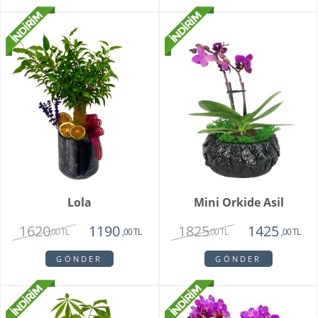
Lola
Mini Orkide Asil
1620
1825
1190
1425
,00 TL
,00 TL
,00 TL
,00 TL
GÖNDER
GÖNDER