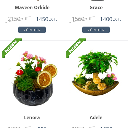
Maveen Orkide
Grace
2150
1560
1450
1400
,00 TL
,00 TL
,00 TL
,00 TL
GÖNDER
GÖNDER
Lenora
Adele