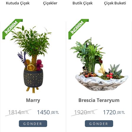
Kutuda Çiçek
Çiçekler
Butik Çiçek
Çiçek Buketi
Marry
Brescia Teraryum
1814
1920
1450
1720
,00 TL
,00 TL
,00 TL
,00 TL
GÖNDER
GÖNDER