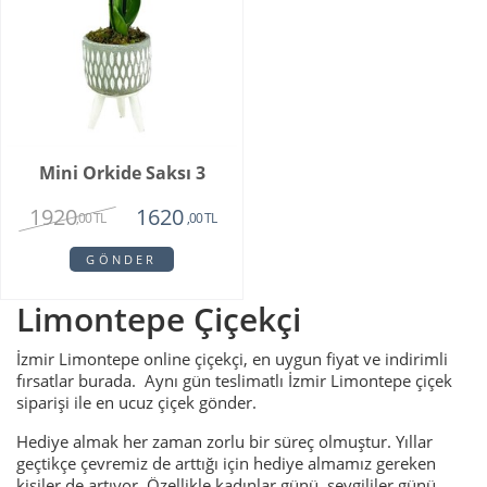
Mini Orkide Saksı 3
1920
1620
,00 TL
,00 TL
GÖNDER
Limontepe Çiçekçi
İzmir Limontepe online çiçekçi, en uygun fiyat ve indirimli
fırsatlar burada. Aynı gün teslimatlı İzmir Limontepe çiçek
siparişi ile en ucuz çiçek gönder.
Hediye almak her zaman zorlu bir süreç olmuştur. Yıllar
geçtikçe çevremiz de arttığı için hediye almamız gereken
kişiler de artıyor. Özellikle kadınlar günü, sevgililer günü,