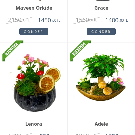
Maveen Orkide
Grace
2150
1560
1450
1400
,00 TL
,00 TL
,00 TL
,00 TL
GÖNDER
GÖNDER
Lenora
Adele