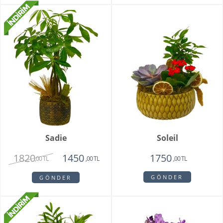
Sadie
Soleil
1820
1450
1750
,00 TL
,00 TL
,00 TL
GÖNDER
GÖNDER