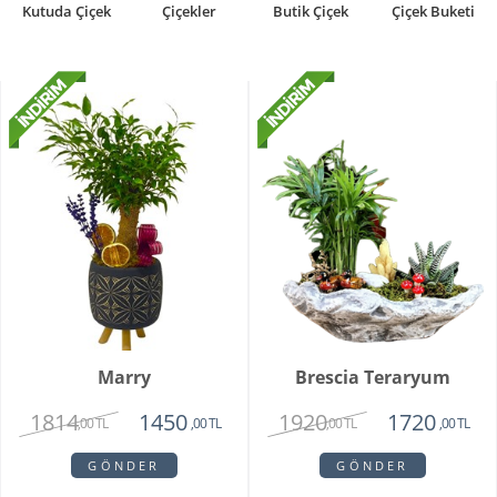
Kutuda Çiçek
Çiçekler
Butik Çiçek
Çiçek Buketi
Marry
Brescia Teraryum
1814
1920
1450
1720
,00 TL
,00 TL
,00 TL
,00 TL
GÖNDER
GÖNDER