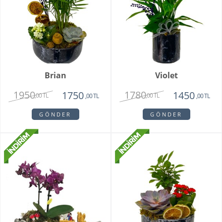
Brian
Violet
1950
1780
1750
1450
,00 TL
,00 TL
,00 TL
,00 TL
GÖNDER
GÖNDER