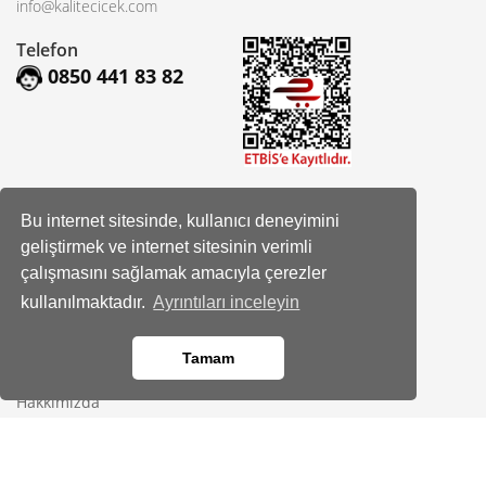
info@kalitecicek.com
Telefon
0850 441 83 82
Sosyal Hesaplarımız
Bu internet sitesinde, kullanıcı deneyimini
geliştirmek ve internet sitesinin verimli
Facebook
çalışmasını sağlamak amacıyla çerezler
Instagram
kullanılmaktadır.
Ayrıntıları inceleyin
Tamam
Kurumsal
Hakkımızda
Banka Hesap Bilgileri
Site Haritası