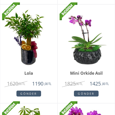
Lola
Mini Orkide Asil
1620
1825
1190
1425
,00 TL
,00 TL
,00 TL
,00 TL
GÖNDER
GÖNDER