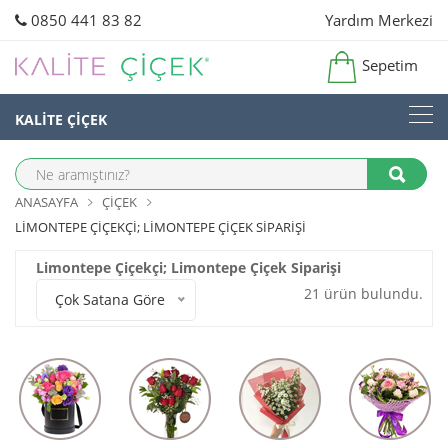
0850 441 83 82
Yardım Merkezi
Sepetim
KALİTE ÇİÇEK
ANASAYFA
ÇIÇEK
LIMONTEPE ÇIÇEKÇI; LIMONTEPE ÇIÇEK SIPARIŞI
Limontepe Çiçekçi; Limontepe Çiçek Siparişi
21 ürün bulundu.
Çok Satana Göre