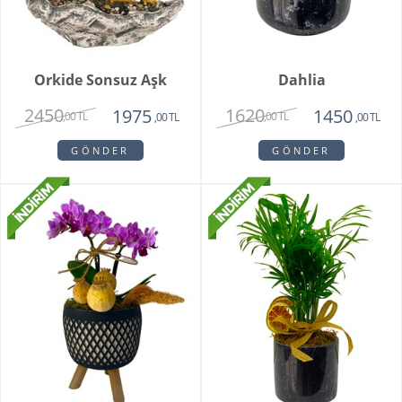
Orkide Sonsuz Aşk
Dahlia
2450
1620
1975
1450
,00 TL
,00 TL
,00 TL
,00 TL
GÖNDER
GÖNDER