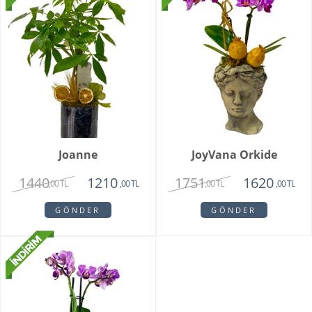
Joanne
JoyVana Orkide
1440
1751
1210
1620
,00 TL
,00 TL
,00 TL
,00 TL
GÖNDER
GÖNDER