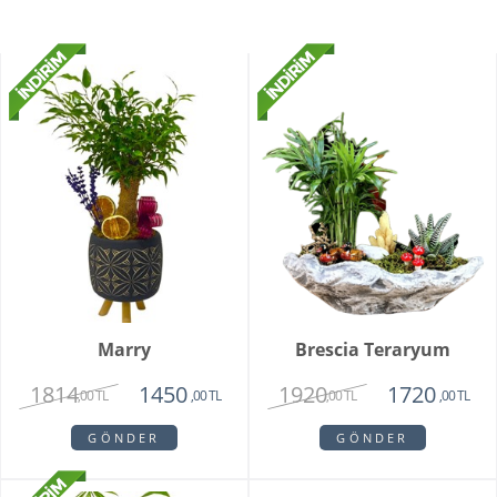
Marry
Brescia Teraryum
1814
1920
1450
1720
,00 TL
,00 TL
,00 TL
,00 TL
GÖNDER
GÖNDER