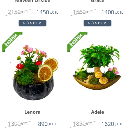
Maveen Orkide
Grace
2150
1560
1450
1400
,00 TL
,00 TL
,00 TL
,00 TL
GÖNDER
GÖNDER
Lenora
Adele
1300
1850
890
1620
,00 TL
,00 TL
,00 TL
,00 TL