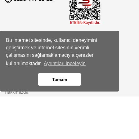
Sosyal Hesaplarımız
Bu internet sitesinde, kullanıcı deneyimini
geliştirmek ve internet sitesinin verimli
Facebook
çalışmasını sağlamak amacıyla çerezler
Instagram
kullanılmaktadır.
Ayrıntıları inceleyin
Tamam
Kurumsal
Hakkımızda
Banka Hesap Bilgileri
Site Haritası
Bayimiz Olun
Kod kopyalandı!
İletişim
Yardım Merkezi