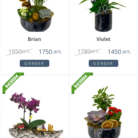
Brian
Violet
1950
1780
1750
1450
,00 TL
,00 TL
,00 TL
,00 TL
GÖNDER
GÖNDER