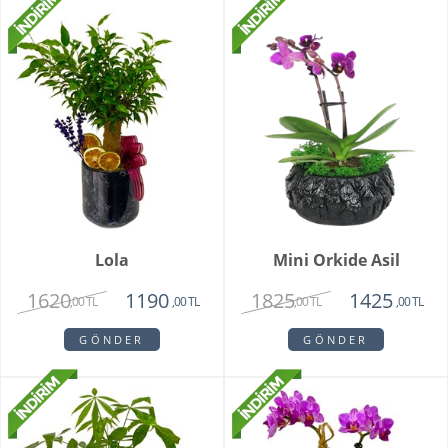
Lola
Mini Orkide Asil
1620
1825
1190
1425
,00 TL
,00 TL
,00 TL
,00 TL
GÖNDER
GÖNDER