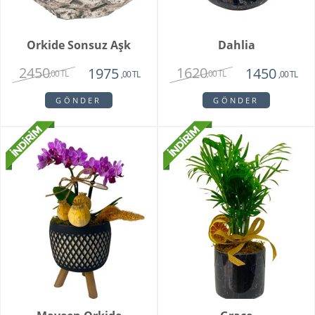
Orkide Sonsuz Aşk
Dahlia
2450
1620
1975
1450
,00 TL
,00 TL
,00 TL
,00 TL
GÖNDER
GÖNDER