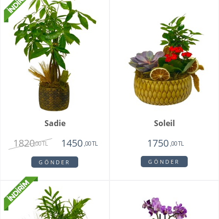
Sadie
Soleil
1820
1450
1750
,00 TL
,00 TL
,00 TL
GÖNDER
GÖNDER