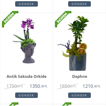
GÖNDER
GÖNDER
Antik Saksıda Orkide
Daphne
1750
1850
1350
1210
,00 TL
,00 TL
,00 TL
,00 TL
GÖNDER
GÖNDER