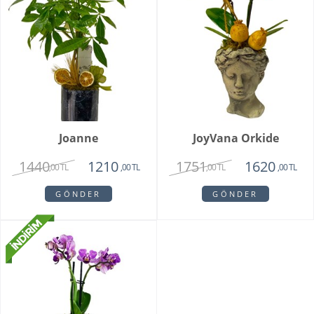
Joanne
JoyVana Orkide
1440
1751
1210
1620
,00 TL
,00 TL
,00 TL
,00 TL
GÖNDER
GÖNDER