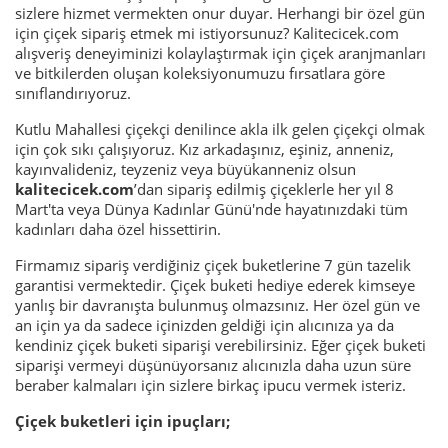
sizlere hizmet vermekten onur duyar. Herhangi bir özel gün
için çiçek sipariş etmek mi istiyorsunuz? Kalitecicek.com
alışveriş deneyiminizi kolaylaştırmak için çiçek aranjmanları
ve bitkilerden oluşan koleksiyonumuzu fırsatlara göre
sınıflandırıyoruz.
Kutlu Mahallesi çiçekçi denilince akla ilk gelen çiçekçi olmak
için çok sıkı çalışıyoruz. Kız arkadaşınız, eşiniz, anneniz,
kayınvalideniz, teyzeniz veya büyükanneniz olsun
kalitecicek.com
’dan sipariş edilmiş çiçeklerle her yıl 8
Mart'ta veya Dünya Kadınlar Günü'nde hayatınızdaki tüm
kadınları daha özel hissettirin.
Firmamız sipariş verdiğiniz çiçek buketlerine 7 gün tazelik
garantisi vermektedir.
Çiçek buketi
hediye ederek kimseye
yanlış bir davranışta bulunmuş olmazsınız. Her özel gün ve
an için ya da sadece içinizden geldiği için alıcınıza ya da
kendiniz çiçek buketi siparişi verebilirsiniz. Eğer çiçek buketi
siparişi vermeyi düşünüyorsanız alıcınızla daha uzun süre
beraber kalmaları için sizlere birkaç ipucu vermek isteriz.
Çiçek buketleri için ipuçları;