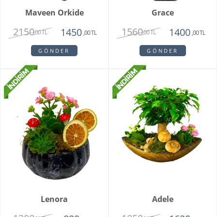
Maveen Orkide
Grace
2150
1560
1450
1400
,00 TL
,00 TL
,00 TL
,00 TL
GÖNDER
GÖNDER
Lenora
Adele