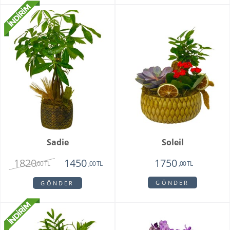
Sadie
Soleil
1820
1450
1750
,00 TL
,00 TL
,00 TL
GÖNDER
GÖNDER