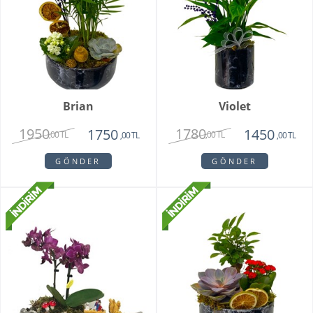
Brian
Violet
1950
1780
1750
1450
,00 TL
,00 TL
,00 TL
,00 TL
GÖNDER
GÖNDER