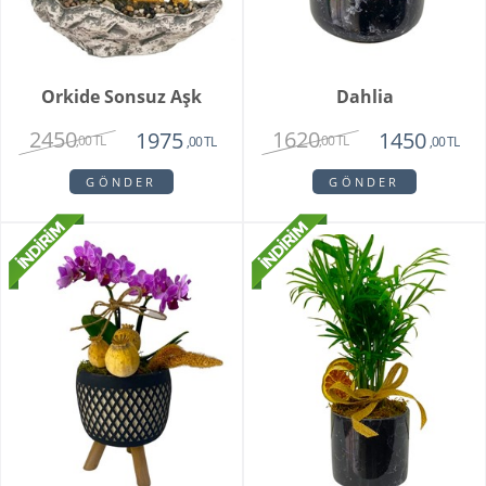
Orkide Sonsuz Aşk
Dahlia
2450
1620
1975
1450
,00 TL
,00 TL
,00 TL
,00 TL
GÖNDER
GÖNDER