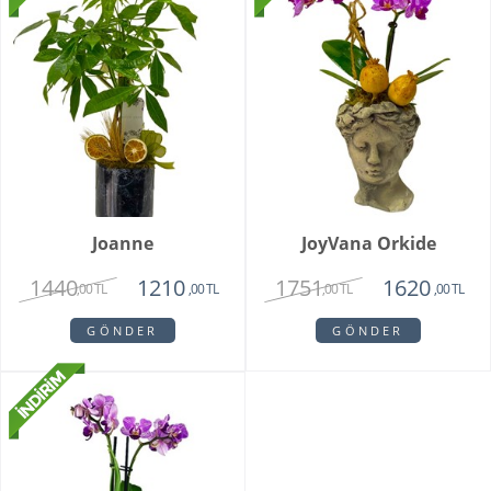
Joanne
JoyVana Orkide
1440
1751
1210
1620
,00 TL
,00 TL
,00 TL
,00 TL
GÖNDER
GÖNDER