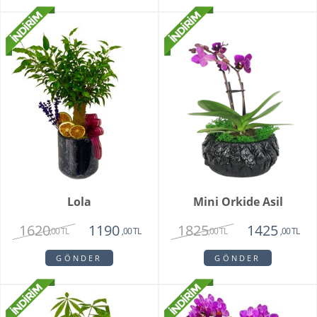
Lola
Mini Orkide Asil
1620
1825
1190
1425
,00 TL
,00 TL
,00 TL
,00 TL
GÖNDER
GÖNDER