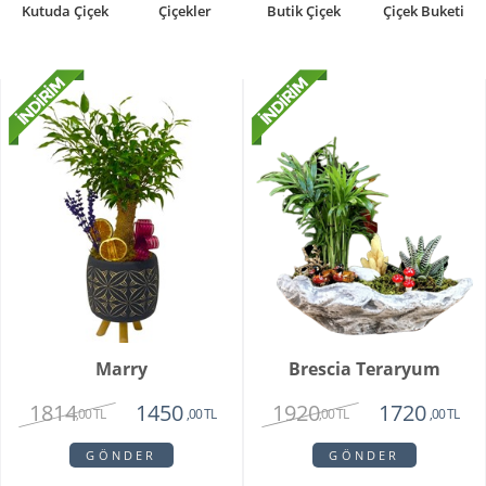
Kutuda Çiçek
Çiçekler
Butik Çiçek
Çiçek Buketi
Marry
Brescia Teraryum
1814
1920
1450
1720
,00 TL
,00 TL
,00 TL
,00 TL
GÖNDER
GÖNDER