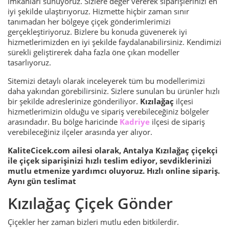
imkanları sunuyoruz. Sizlere değer vererek siparişlerinizi en
iyi şekilde ulaştırıyoruz. Hizmette hiçbir zaman sınır
tanımadan her bölgeye çiçek gönderimlerimizi
gerçekleştiriyoruz. Bizlere bu konuda güvenerek iyi
hizmetlerimizden en iyi şekilde faydalanabilirsiniz. Kendimizi
sürekli geliştirerek daha fazla öne çıkan modeller
tasarlıyoruz.
Sitemizi detaylı olarak inceleyerek tüm bu modellerimizi
daha yakından görebilirsiniz. Sizlere sunulan bu ürünler hızlı
bir şekilde adreslerinize gönderiliyor.
Kızılağaç
ilçesi
hizmetlerimizin olduğu ve sipariş verebileceğiniz bölgeler
arasındadır. Bu bölge haricinde
Kadriye
ilçesi de sipariş
verebileceğiniz ilçeler arasında yer alıyor.
KaliteCicek.com ailesi olarak, Antalya Kızılağaç çiçekçi
ile çiçek siparişinizi hızlı teslim ediyor, sevdiklerinizi
mutlu etmenize yardımcı oluyoruz. Hızlı online sipariş.
Aynı gün teslimat
Kızılağaç Çiçek Gönder
Çiçekler her zaman bizleri mutlu eden bitkilerdir.