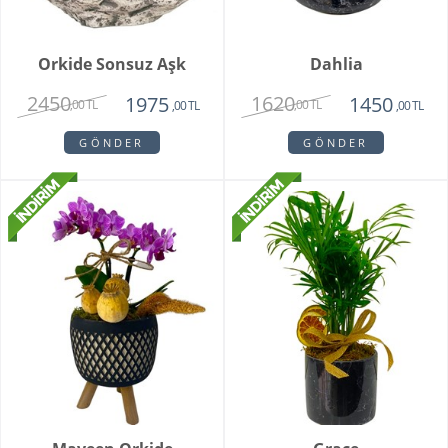
Orkide Sonsuz Aşk
Dahlia
2450
1620
1975
1450
,00 TL
,00 TL
,00 TL
,00 TL
GÖNDER
GÖNDER