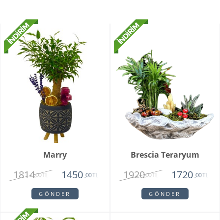
Marry
Brescia Teraryum
1814
1920
1450
1720
,00 TL
,00 TL
,00 TL
,00 TL
GÖNDER
GÖNDER