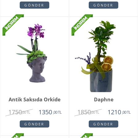
GÖNDER
GÖNDER
Antik Saksıda Orkide
Daphne
1750
1850
1350
1210
,00 TL
,00 TL
,00 TL
,00 TL
GÖNDER
GÖNDER