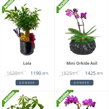
Lola
Mini Orkide Asil
1620
1825
1190
1425
,00 TL
,00 TL
,00 TL
,00 TL
GÖNDER
GÖNDER