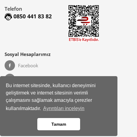
Telefon
0850 441 83 82
Sosyal Hesaplarımız
Facebook
Instagram
Bu internet sitesinde, kullanıcı deneyimini
geliştirmek ve internet sitesinin verimli
çalışmasını sağlamak amacıyla çerezler
Kurumsal
Hakkımızda
kullanılmaktadır.
Ayrıntıları inceleyin
Banka Hesap Bilgileri
Site Haritası
Tamam
Bayimiz Olun