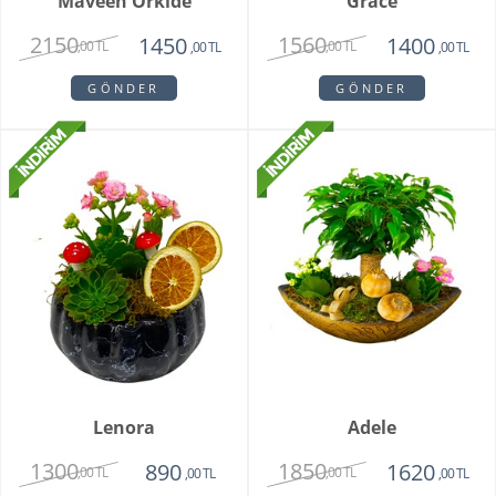
Maveen Orkide
Grace
2150
1560
1450
1400
,00 TL
,00 TL
,00 TL
,00 TL
GÖNDER
GÖNDER
Lenora
Adele
1300
1850
890
1620
,00 TL
,00 TL
,00 TL
,00 TL