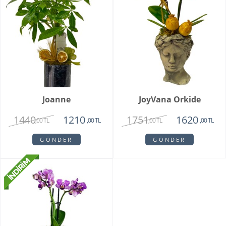
Joanne
JoyVana Orkide
1440
1751
1210
1620
,00 TL
,00 TL
,00 TL
,00 TL
GÖNDER
GÖNDER