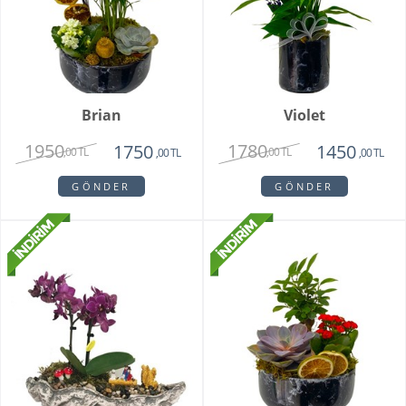
Brian
Violet
1950
1780
1750
1450
,00 TL
,00 TL
,00 TL
,00 TL
GÖNDER
GÖNDER