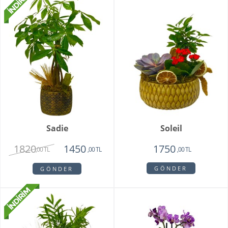
Sadie
Soleil
1820
1450
1750
,00 TL
,00 TL
,00 TL
GÖNDER
GÖNDER