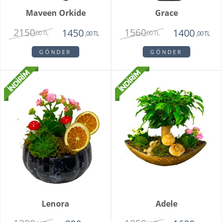
Maveen Orkide
Grace
2150
1560
1450
1400
,00 TL
,00 TL
,00 TL
,00 TL
GÖNDER
GÖNDER
Lenora
Adele