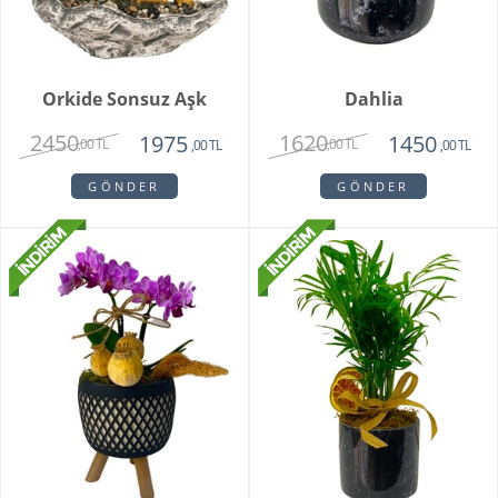
Orkide Sonsuz Aşk
Dahlia
2450
1620
1975
1450
,00 TL
,00 TL
,00 TL
,00 TL
GÖNDER
GÖNDER