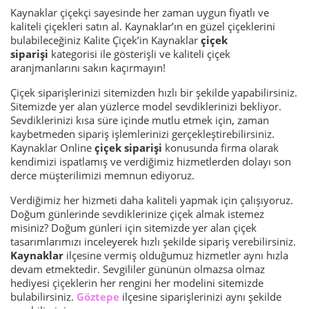
Kaynaklar çiçekçi sayesinde her zaman uygun fiyatlı ve
kaliteli çiçekleri satın al. Kaynaklar’ın en güzel çiçeklerini
bulabileceğiniz Kalite Çiçek’in Kaynaklar
çiçek
siparişi
kategorisi ile gösterişli ve kaliteli çiçek
aranjmanlarını sakın kaçırmayın!
Çiçek siparişlerinizi sitemizden hızlı bir şekilde yapabilirsiniz.
Sitemizde yer alan yüzlerce model sevdiklerinizi bekliyor.
Sevdiklerinizi kısa süre içinde mutlu etmek için, zaman
kaybetmeden sipariş işlemlerinizi gerçekleştirebilirsiniz.
Kaynaklar Online
çiçek siparişi
konusunda firma olarak
kendimizi ispatlamış ve verdiğimiz hizmetlerden dolayı son
derce müşterilimizi memnun ediyoruz.
Verdiğimiz her hizmeti daha kaliteli yapmak için çalışıyoruz.
Doğum günlerinde sevdiklerinize çiçek almak istemez
misiniz? Doğum günleri için sitemizde yer alan çiçek
tasarımlarımızı inceleyerek hızlı şekilde sipariş verebilirsiniz.
Kaynaklar
ilçesine vermiş olduğumuz hizmetler aynı hızla
devam etmektedir. Sevgililer gününün olmazsa olmaz
hediyesi çiçeklerin her rengini her modelini sitemizde
bulabilirsiniz.
Göztepe
ilçesine siparişlerinizi aynı şekilde