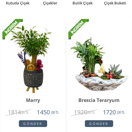
Kutuda Çiçek
Çiçekler
Butik Çiçek
Çiçek Buketi
Marry
Brescia Teraryum
1814
1920
1450
1720
,00 TL
,00 TL
,00 TL
,00 TL
GÖNDER
GÖNDER