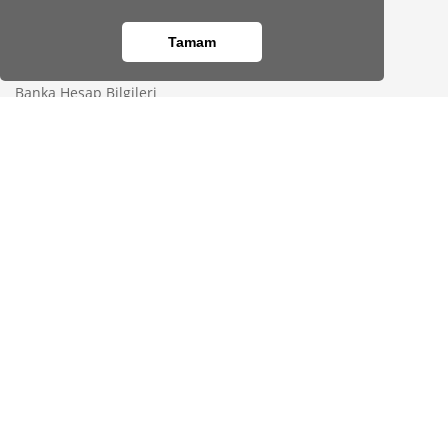
Kurumsal
Tamam
Hakkımızda
Banka Hesap Bilgileri
Site Haritası
Bayimiz Olun
İletişim
Kod kopyalandı!
Yardım Merkezi
Gizlilik
KVKK Bilgilendirmesi
Üyelik Sözleşmesi
Çerez Politikası
Aydınlatma Metni
Güvenli Alışveriş
Gizlilik Sözleşmesi
Satış Sözleşmesi