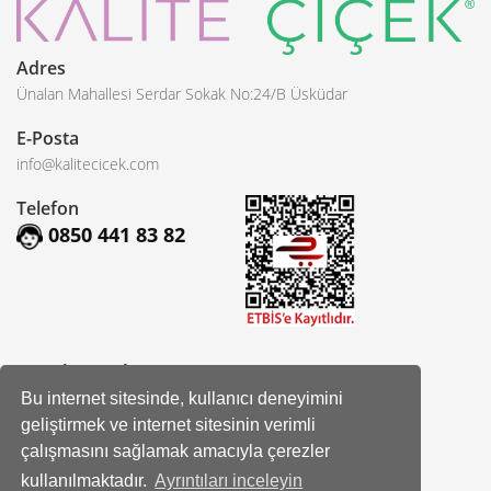
Adres
Ünalan Mahallesi Serdar Sokak No:24/B Üsküdar
E-Posta
info@kalitecicek.com
Telefon
0850 441 83 82
Sosyal Hesaplarımız
Bu internet sitesinde, kullanıcı deneyimini
Facebook
geliştirmek ve internet sitesinin verimli
çalışmasını sağlamak amacıyla çerezler
Instagram
kullanılmaktadır.
Ayrıntıları inceleyin