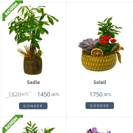
Sadie
Soleil
1820
1450
1750
,00 TL
,00 TL
,00 TL
GÖNDER
GÖNDER