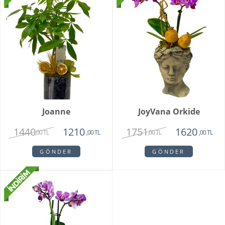
Joanne
JoyVana Orkide
1440
1751
1210
1620
,00 TL
,00 TL
,00 TL
,00 TL
GÖNDER
GÖNDER