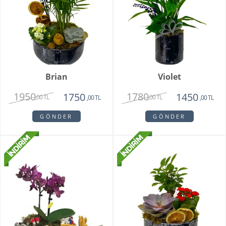
Brian
Violet
1950
1780
1750
1450
,00 TL
,00 TL
,00 TL
,00 TL
GÖNDER
GÖNDER