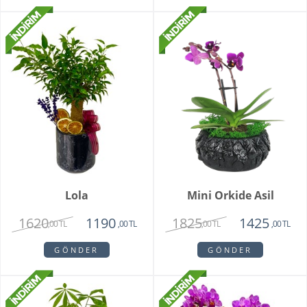
Lola
Mini Orkide Asil
1620
1825
1190
1425
,00 TL
,00 TL
,00 TL
,00 TL
GÖNDER
GÖNDER