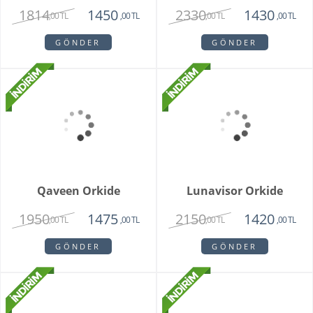
The Raman
2330
1430
,00 TL
,00 TL
GÖNDER
Marry
1814
1450
,00 TL
,00 TL
GÖNDER