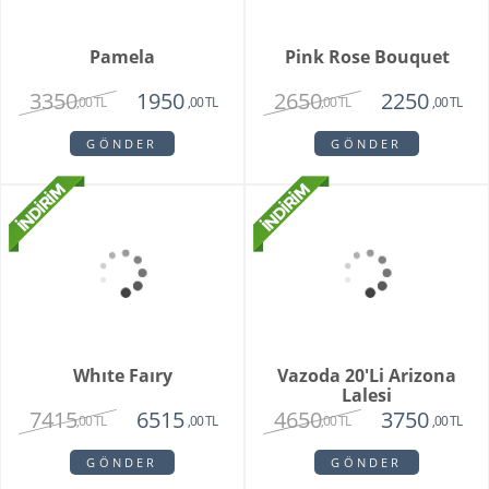
Mini Orkide Saksı
Padova Orkide
1650
1950
,00 TL
,00 TL
GÖNDER
GÖNDER