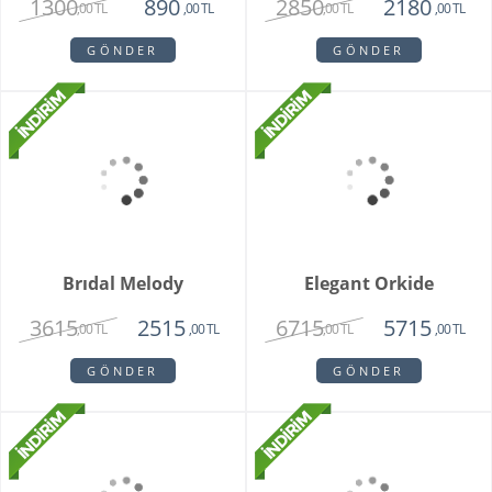
Teraryum Mix Orkide
Purple Butik Orkide
2750
1950
1630
,00 TL
,00 TL
,00 TL
GÖNDER
GÖNDER
Bambu Hayat Işığım
Zivallo Orkide
Teraryum
2750
2750
2350
,00 TL
,00 TL
,00 TL