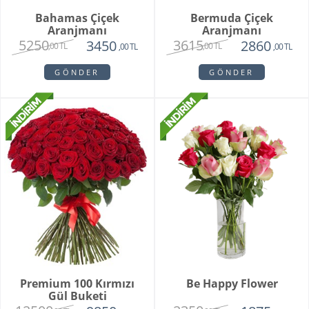
Bahamas Çiçek
Bermuda Çiçek
Aranjmanı
Aranjmanı
5250
3615
3450
2860
,00 TL
,00 TL
,00 TL
,00 TL
GÖNDER
GÖNDER
Premium 100 Kırmızı
Be Happy Flower
Gül Buketi