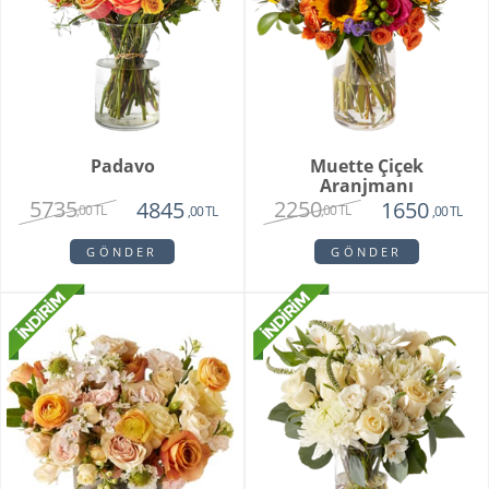
Padavo
Muette Çiçek
Aranjmanı
5735
2250
4845
1650
,00 TL
,00 TL
,00 TL
,00 TL
GÖNDER
GÖNDER