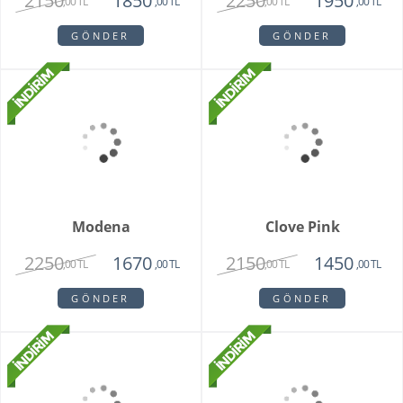
Bonni
3550
2150
,00 TL
,00 TL
GÖNDER
Brescia Teraryum
1920
1720
,00 TL
,00 TL
GÖNDER