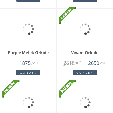
Camelia
King Roses
1720
1980
1650
1350
,00 TL
,00 TL
,00 TL
,00 TL
GÖNDER
GÖNDER