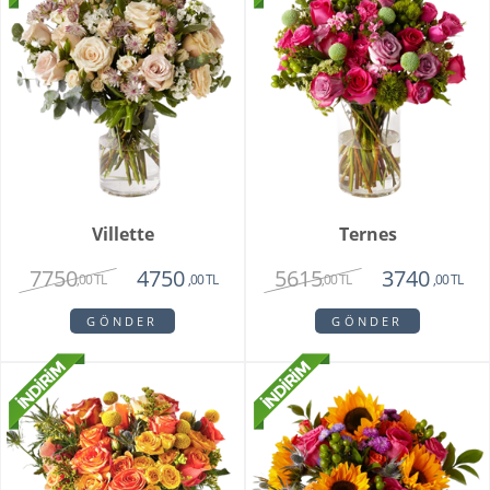
Villette
Ternes
7750
5615
4750
3740
,00 TL
,00 TL
,00 TL
,00 TL
GÖNDER
GÖNDER