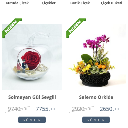
Kutuda Çiçek
Çiçekler
Butik Çiçek
Çiçek Buketi
Solmayan Gül Sevgili
Salerno Orkide
9740
2920
7755
2650
,00 TL
,00 TL
,00 TL
,00 TL
GÖNDER
GÖNDER