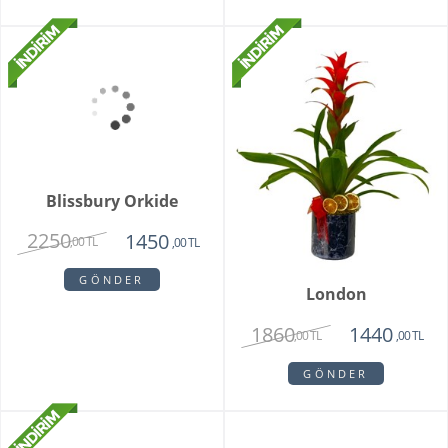
Turuncu Çardak Gül
Newberry
Buketi
1750
1850
1475
1450
,00 TL
,00 TL
,00 TL
,00 TL
GÖNDER
GÖNDER
Blissbury Orkide
London
2250
1860
1450
1440
,00 TL
,00 TL
,00 TL
,00 TL