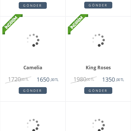
Modena
2250
1670
,00 TL
,00 TL
GÖNDER
Sadie
My Beautiful Daisy
1820
1840
1450
1650
,00 TL
,00 TL
,00 TL
,00 TL