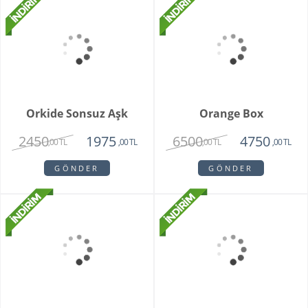
Whıte Faıry
7415
6515
,00 TL
,00 TL
GÖNDER
Vazoda 20'li Arizona
Lalesi
4650
3750
,00 TL
,00 TL
GÖNDER