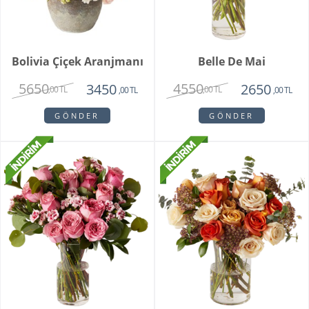
Bolivia Çiçek Aranjmanı
Belle De Mai
5650
4550
3450
2650
,00 TL
,00 TL
,00 TL
,00 TL
GÖNDER
GÖNDER