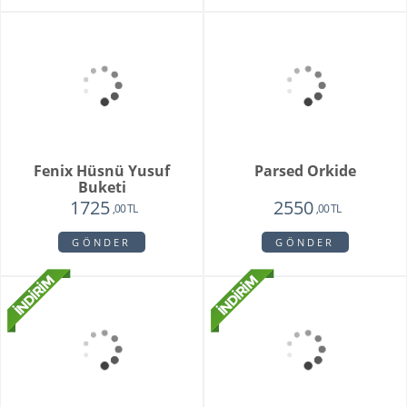
Unspark Orkide
Hatton Garden
3550
3250
1950
,00 TL
,00 TL
,00 TL
GÖNDER
GÖNDER
Purple Melek Orkide
1875
,00 TL
GÖNDER
Vivam Orkide