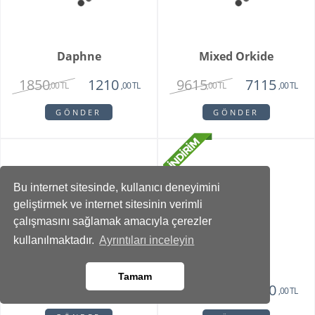
GÖNDER
GÖNDER
Brıdal Melody
Elegant Orkide
3615
6715
2515
5715
,00 TL
,00 TL
,00 TL
,00 TL
Bu internet sitesinde, kullanıcı deneyimini
geliştirmek ve internet sitesinin verimli
GÖNDER
GÖNDER
çalışmasını sağlamak amacıyla çerezler
kullanılmaktadır.
Ayrıntıları inceleyin
Tamam