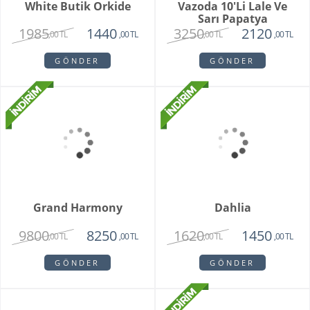
Fenix Hüsnü Yusuf
Parsed Orkide
Buketi
1725
2550
,00 TL
,00 TL
GÖNDER
GÖNDER
Brian
Violet