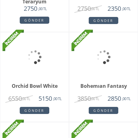
Orkide Sonsuz Aşk
Orange Box
2450
6500
1975
4750
,00 TL
,00 TL
,00 TL
,00 TL
GÖNDER
GÖNDER
White Butik Orkide
Vazoda 10'li Lale Ve
Sarı Papatya