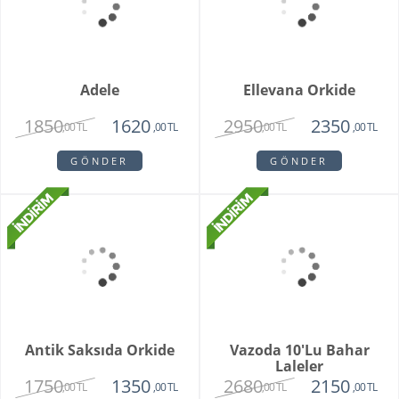
GÖNDER
GÖNDER
Orchid Bowl White
Bohemıan Fantasy
6550
3850
5150
2850
,00 TL
,00 TL
,00 TL
,00 TL
GÖNDER
GÖNDER