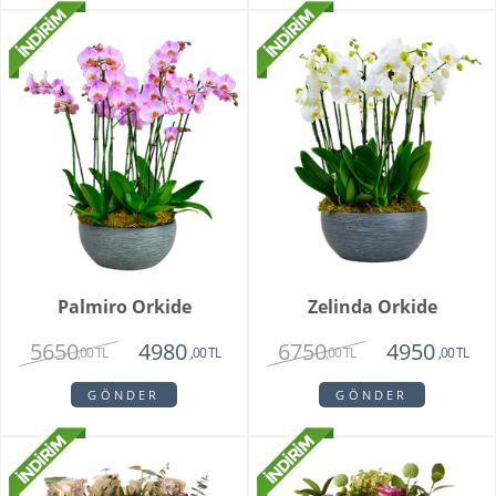
Palmiro Orkide
Zelinda Orkide
5650
6750
4980
4950
,00 TL
,00 TL
,00 TL
,00 TL
GÖNDER
GÖNDER