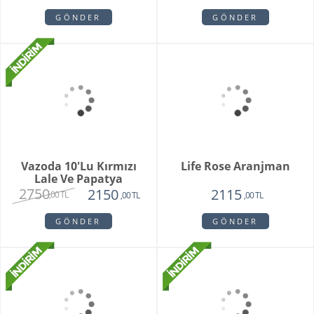
Maveen Orkide
Grace
2150
1560
1450
1400
,00 TL
,00 TL
,00 TL
,00 TL
GÖNDER
GÖNDER
Lenora
SPRING TULIPS
1300
2850
890
2180
,00 TL
,00 TL
,00 TL
,00 TL