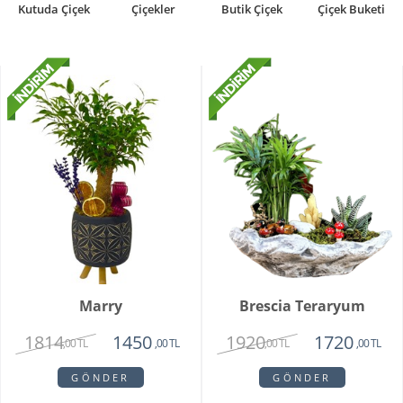
Kutuda Çiçek
Çiçekler
Butik Çiçek
Çiçek Buketi
Marry
Brescia Teraryum
1814
1920
1450
1720
,00 TL
,00 TL
,00 TL
,00 TL
GÖNDER
GÖNDER