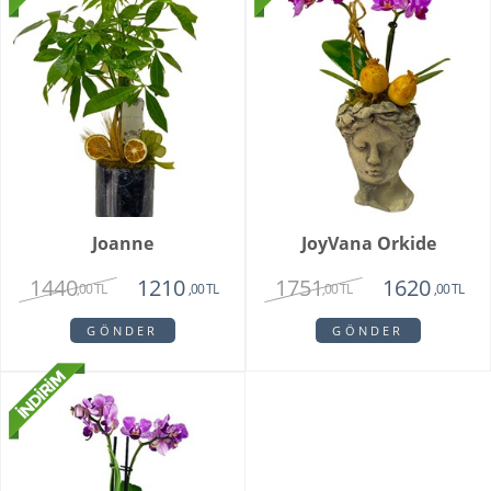
Joanne
JoyVana Orkide
1440
1751
1210
1620
,00 TL
,00 TL
,00 TL
,00 TL
GÖNDER
GÖNDER