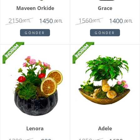
Maveen Orkide
Grace
2150
1560
1450
1400
,00 TL
,00 TL
,00 TL
,00 TL
GÖNDER
GÖNDER
Lenora
Adele