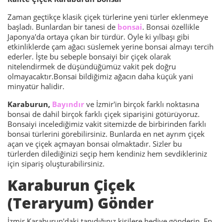
Zaman geçtikçe klasik çiçek türlerine yeni türler eklenmeye
başladı. Bunlardan bir tanesi de
bonsai
. Bonsai özellikle
Japonya'da ortaya çıkan bir türdür. Öyle ki yılbaşı gibi
etkinliklerde çam ağacı süslemek yerine bonsai almayı tercih
ederler. İşte bu sebeple bonsaiyi bir çiçek olarak
nitelendirmek de düşündüğümüz vakit pek doğru
olmayacaktır.Bonsai bildiğimiz ağacın daha küçük yani
minyatür halidir.
Karaburun,
Bayındır
ve İzmir'in birçok farklı noktasına
bonsai de dahil birçok farklı çiçek siparişini götürüyoruz.
Bonsaiyi incelediğimiz vakit sitemizde de birbirinden farklı
bonsai türlerini görebilirsiniz. Bunlarda en net ayrım çiçek
açan ve çiçek açmayan bonsai olmaktadır. Sizler bu
türlerden dilediğinizi seçip hem kendiniz hem sevdikleriniz
için sipariş oluşturabilirsiniz.
Karaburun Çiçek
(Teraryum) Gönder
İzmir Karaburun'daki tanıdığınız kişilere hediye gönderin. En