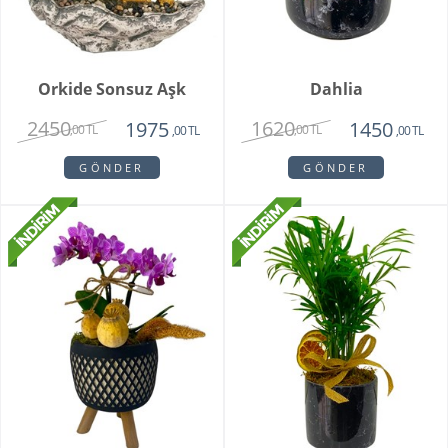
Orkide Sonsuz Aşk
Dahlia
2450
1620
1975
1450
,00 TL
,00 TL
,00 TL
,00 TL
GÖNDER
GÖNDER