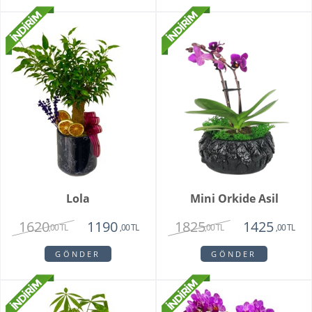
Lola
Mini Orkide Asil
1620
1825
1190
1425
,00 TL
,00 TL
,00 TL
,00 TL
GÖNDER
GÖNDER