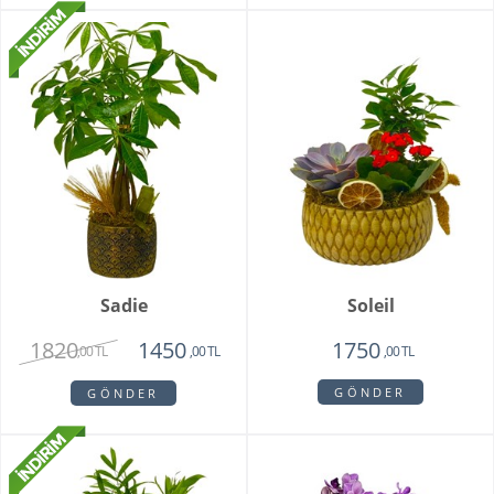
Sadie
Soleil
1820
1450
1750
,00 TL
,00 TL
,00 TL
GÖNDER
GÖNDER