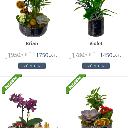
Brian
Violet
1950
1780
1750
1450
,00 TL
,00 TL
,00 TL
,00 TL
GÖNDER
GÖNDER