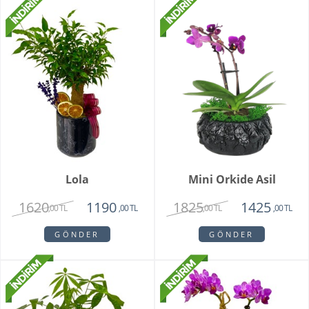
Lola
Mini Orkide Asil
1620
1825
1190
1425
,00 TL
,00 TL
,00 TL
,00 TL
GÖNDER
GÖNDER