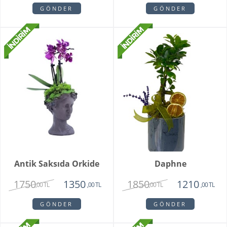
GÖNDER
GÖNDER
Antik Saksıda Orkide
Daphne
1750
1850
1350
1210
,00 TL
,00 TL
,00 TL
,00 TL
GÖNDER
GÖNDER