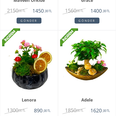
Maveen Orkide
Grace
2150
1560
1450
1400
,00 TL
,00 TL
,00 TL
,00 TL
GÖNDER
GÖNDER
Lenora
Adele
1300
1850
890
1620
,00 TL
,00 TL
,00 TL
,00 TL