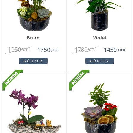
Brian
Violet
1950
1780
1750
1450
,00 TL
,00 TL
,00 TL
,00 TL
GÖNDER
GÖNDER