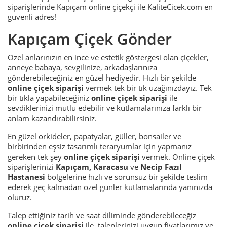
siparişlerinde Kapıçam online çiçekçi ile KaliteCicek.com en
güvenli adres!
Kapıçam Çiçek Gönder
Özel anlarınızın en ince ve estetik göstergesi olan çiçekler,
anneye babaya, sevgilinize, arkadaşlarınıza
gönderebileceğiniz en güzel hediyedir. Hızlı bir şekilde
online çiçek siparişi
vermek tek bir tık uzağınızdayız. Tek
bir tıkla yapabileceğiniz
online çiçek siparişi
ile
sevdiklerinizi mutlu edebilir ve kutlamalarınıza farklı bir
anlam kazandırabilirsiniz.
En güzel orkideler, papatyalar, güller, bonsailer ve
birbirinden eşsiz tasarımlı teraryumlar için yapmanız
gereken tek şey
online çiçek siparişi
vermek. Online çiçek
siparişlerinizi
Kapıçam, Karacasu
ve
Necip Fazıl
Hastanesi
bölgelerine hızlı ve sorunsuz bir şekilde teslim
ederek geç kalmadan özel günler kutlamalarında yanınızda
oluruz.
Talep ettiğiniz tarih ve saat diliminde gönderebileceğiz
online çiçek siparişi
ile, taleplerinizi uygun fiyatlarımız ve