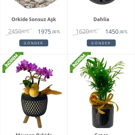
Orkide Sonsuz Aşk
Dahlia
2450
1620
1975
1450
,00 TL
,00 TL
,00 TL
,00 TL
GÖNDER
GÖNDER