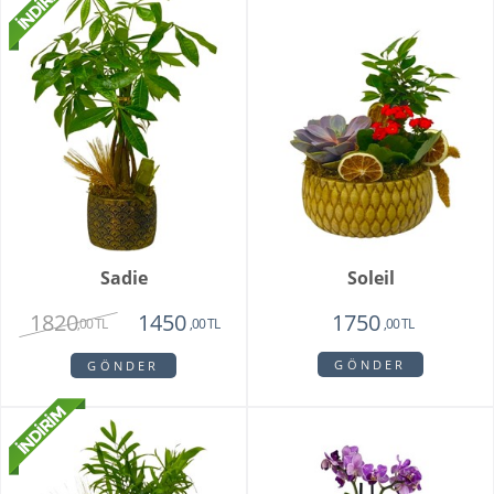
Sadie
Soleil
1820
1450
1750
,00 TL
,00 TL
,00 TL
GÖNDER
GÖNDER