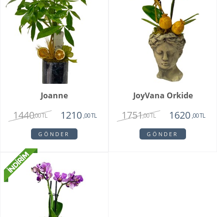
Joanne
JoyVana Orkide
1440
1751
1210
1620
,00 TL
,00 TL
,00 TL
,00 TL
GÖNDER
GÖNDER