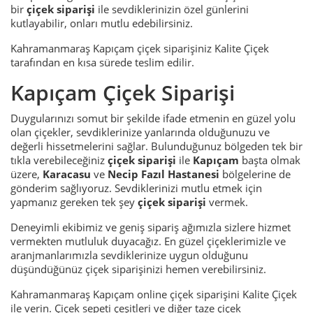
bir
çiçek siparişi
ile sevdiklerinizin özel günlerini
kutlayabilir, onları mutlu edebilirsiniz.
Kahramanmaraş Kapıçam çiçek siparişiniz Kalite Çiçek
tarafından en kısa sürede teslim edilir.
Kapıçam Çiçek Siparişi
Duygularınızı somut bir şekilde ifade etmenin en güzel yolu
olan çiçekler, sevdiklerinize yanlarında olduğunuzu ve
değerli hissetmelerini sağlar. Bulunduğunuz bölgeden tek bir
tıkla verebileceğiniz
çiçek siparişi
ile
Kapıçam
başta olmak
üzere,
Karacasu
ve
Necip Fazıl Hastanesi
bölgelerine de
gönderim sağlıyoruz. Sevdiklerinizi mutlu etmek için
yapmanız gereken tek şey
çiçek siparişi
vermek.
Deneyimli ekibimiz ve geniş sipariş ağımızla sizlere hizmet
vermekten mutluluk duyacağız. En güzel çiçeklerimizle ve
aranjmanlarımızla sevdiklerinize uygun olduğunu
düşündüğünüz çiçek siparişinizi hemen verebilirsiniz.
Kahramanmaraş Kapıçam online çiçek siparişini Kalite Çiçek
ile verin. Çiçek sepeti çeşitleri ve diğer taze çiçek