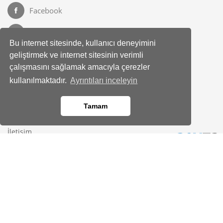
Facebook
Instagram
Bu internet sitesinde, kullanıcı deneyimini
geliştirmek ve internet sitesinin verimli
çalışmasını sağlamak amacıyla çerezler
Kurumsal
Hakkımızda
kullanılmaktadır.
Ayrıntıları inceleyin
Banka Hesap Bilgileri
Site Haritası
Tamam
Bayimiz Olun
İletişim
Yardım Merkezi
Kod kopyalandı!
Gizlilik
KVKK Bilgilendirmesi
Üyelik Sözleşmesi
Çerez Politikası
Aydınlatma Metni