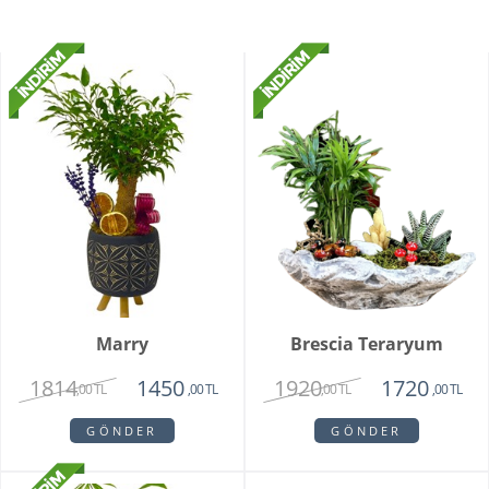
Marry
Brescia Teraryum
1814
1920
1450
1720
,00 TL
,00 TL
,00 TL
,00 TL
GÖNDER
GÖNDER