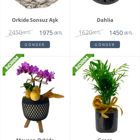
Orkide Sonsuz Aşk
Dahlia
2450
1620
1975
1450
,00 TL
,00 TL
,00 TL
,00 TL
GÖNDER
GÖNDER