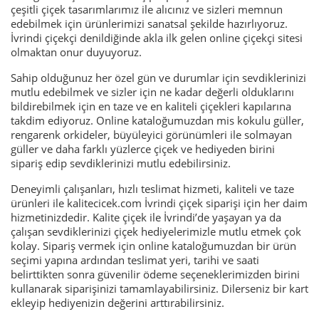
çeşitli çiçek tasarımlarımız ile alıcınız ve sizleri memnun
edebilmek için ürünlerimizi sanatsal şekilde hazırlıyoruz.
İvrindi çiçekçi denildiğinde akla ilk gelen online çiçekçi sitesi
olmaktan onur duyuyoruz.
Sahip olduğunuz her özel gün ve durumlar için sevdiklerinizi
mutlu edebilmek ve sizler için ne kadar değerli olduklarını
bildirebilmek için en taze ve en kaliteli çiçekleri kapılarına
takdim ediyoruz. Online kataloğumuzdan mis kokulu güller,
rengarenk orkideler, büyüleyici görünümleri ile solmayan
güller ve daha farklı yüzlerce çiçek ve hediyeden birini
sipariş edip sevdiklerinizi mutlu edebilirsiniz.
Deneyimli çalışanları, hızlı teslimat hizmeti, kaliteli ve taze
ürünleri ile kalitecicek.com İvrindi çiçek siparişi için her daim
hizmetinizdedir. Kalite çiçek ile İvrindi’de yaşayan ya da
çalışan sevdiklerinizi çiçek hediyelerimizle mutlu etmek çok
kolay. Sipariş vermek için online kataloğumuzdan bir ürün
seçimi yapına ardından teslimat yeri, tarihi ve saati
belirttikten sonra güvenilir ödeme seçeneklerimizden birini
kullanarak siparişinizi tamamlayabilirsiniz. Dilerseniz bir kart
ekleyip hediyenizin değerini arttırabilirsiniz.