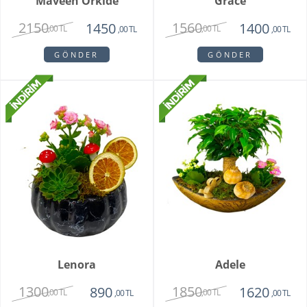
Maveen Orkide
Grace
2150
1560
1450
1400
,00 TL
,00 TL
,00 TL
,00 TL
GÖNDER
GÖNDER
Lenora
Adele
1300
1850
890
1620
,00 TL
,00 TL
,00 TL
,00 TL