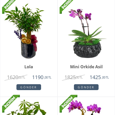
Lola
Mini Orkide Asil
1620
1825
1190
1425
,00 TL
,00 TL
,00 TL
,00 TL
GÖNDER
GÖNDER