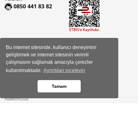
0850 441 83 82
Sosyal Hesaplarımız
Bu internet sitesinde, kullanıcı deneyimini
geliştirmek ve internet sitesinin verimli
Facebook
çalışmasını sağlamak amacıyla çerezler
Instagram
kullanılmaktadır.
Ayrıntıları inceleyin
Tamam
Kurumsal
Hakkımızda
Banka Hesap Bilgileri
Site Haritası
Bayimiz Olun
Kod kopyalandı!
İletişim