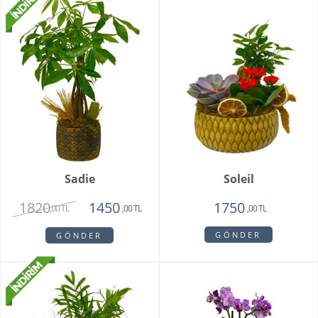
Sadie
Soleil
1820
1450
1750
,00 TL
,00 TL
,00 TL
GÖNDER
GÖNDER