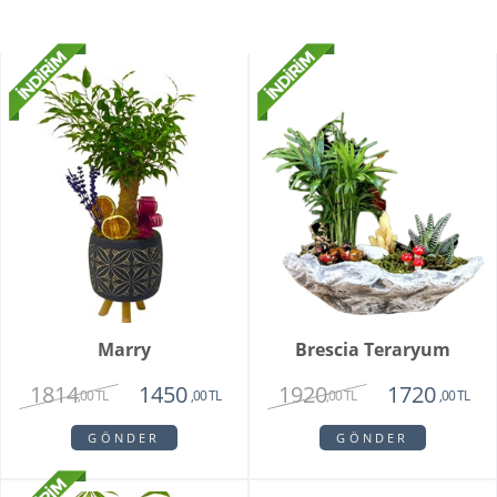
Marry
Brescia Teraryum
1814
1920
1450
1720
,00 TL
,00 TL
,00 TL
,00 TL
GÖNDER
GÖNDER