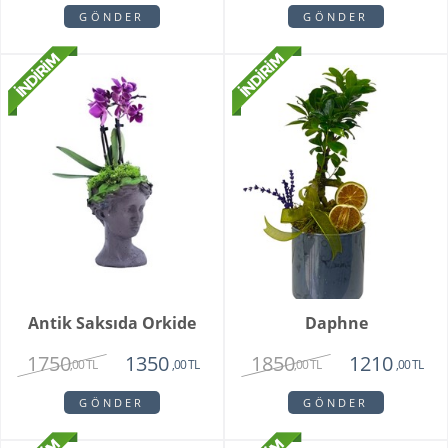
GÖNDER
GÖNDER
Antik Saksıda Orkide
Daphne
1750
1850
1350
1210
,00 TL
,00 TL
,00 TL
,00 TL
GÖNDER
GÖNDER