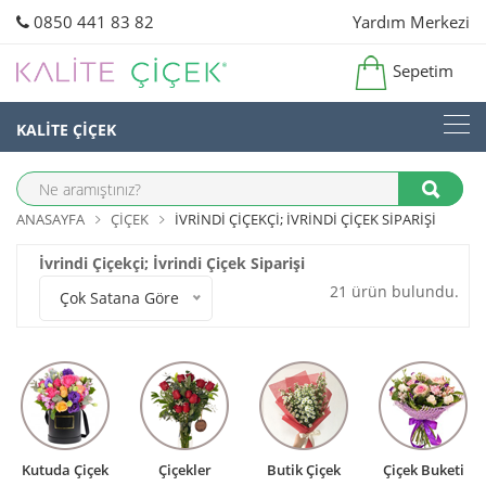
0850 441 83 82
Yardım Merkezi
Sepetim
KALİTE ÇİÇEK
ANASAYFA
ÇIÇEK
İVRINDI ÇIÇEKÇI; İVRINDI ÇIÇEK SIPARIŞI
İvrindi Çiçekçi; İvrindi Çiçek Siparişi
21 ürün bulundu.
Çok Satana Göre
Kutuda Çiçek
Çiçekler
Butik Çiçek
Çiçek Buketi