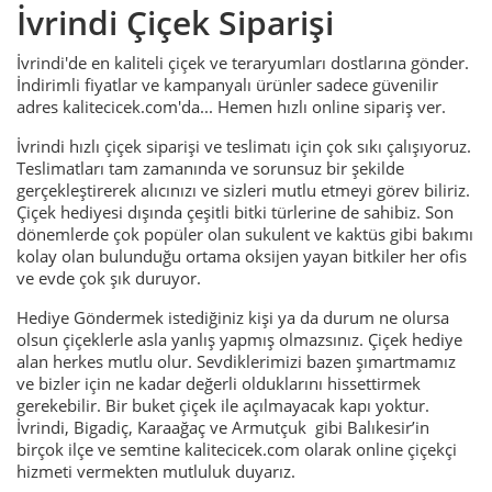
İvrindi Çiçek Siparişi
İvrindi'de en kaliteli çiçek ve teraryumları dostlarına gönder.
İndirimli fiyatlar ve kampanyalı ürünler sadece güvenilir
adres kalitecicek.com'da... Hemen hızlı online sipariş ver.
İvrindi hızlı çiçek siparişi ve teslimatı için çok sıkı çalışıyoruz.
Teslimatları tam zamanında ve sorunsuz bir şekilde
gerçekleştirerek alıcınızı ve sizleri mutlu etmeyi görev biliriz.
Çiçek hediyesi dışında çeşitli bitki türlerine de sahibiz. Son
dönemlerde çok popüler olan
sukulent
ve kaktüs gibi bakımı
kolay olan bulunduğu ortama oksijen yayan bitkiler her ofis
ve evde çok şık duruyor.
Hediye Göndermek istediğiniz kişi ya da durum ne olursa
olsun çiçeklerle asla yanlış yapmış olmazsınız. Çiçek hediye
alan herkes mutlu olur. Sevdiklerimizi bazen şımartmamız
ve bizler için ne kadar değerli olduklarını hissettirmek
gerekebilir. Bir buket çiçek ile açılmayacak kapı yoktur.
İvrindi,
Bigadiç
,
Karaağaç
ve
Armutçuk
gibi Balıkesir’in
birçok ilçe ve semtine kalitecicek.com olarak online çiçekçi
hizmeti vermekten mutluluk duyarız.