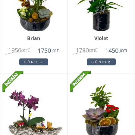
Brian
Violet
1950
1780
1750
1450
,00 TL
,00 TL
,00 TL
,00 TL
GÖNDER
GÖNDER