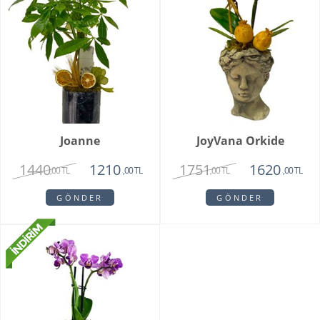
Joanne
JoyVana Orkide
1440
1751
1210
1620
,00 TL
,00 TL
,00 TL
,00 TL
GÖNDER
GÖNDER