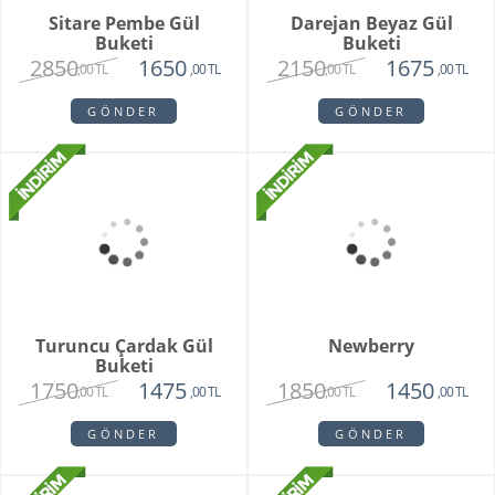
Blossom Haven
Premium 100 Beyaz
Lale Buketi
4150
16500
2850
11500
,00 TL
,00 TL
,00 TL
,00 TL
GÖNDER
GÖNDER