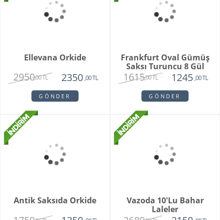
Vazoda 10'lu Pembe
Orchid Bowl White
Gül
2450
6550
1350
5150
,00 TL
,00 TL
,00 TL
,00 TL
GÖNDER
GÖNDER
Bohemıan Fantasy
Maveen Orkide