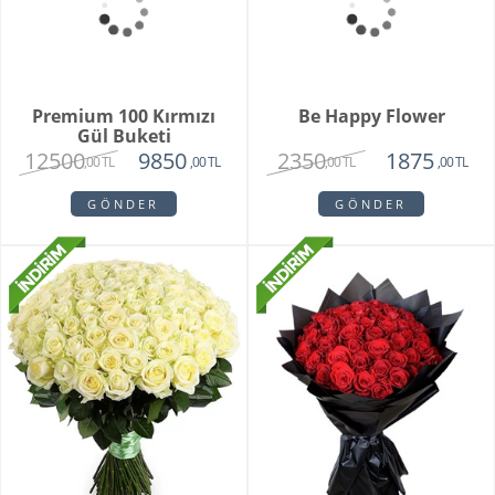
Be Happy Flower
2350
1875
,00 TL
,00 TL
GÖNDER
Premium 100 Kırmızı
Gül Buketi
12500
9850
,00 TL
,00 TL
GÖNDER