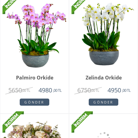
Palmiro Orkide
Zelinda Orkide
5650
6750
4980
4950
,00 TL
,00 TL
,00 TL
,00 TL
GÖNDER
GÖNDER