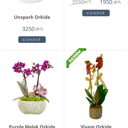
Floransa Orkide
Soleil
1750
1350
1750
,00 TL
,00 TL
,00 TL
GÖNDER
GÖNDER