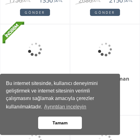
3850
2150
2850
1450
,00 TL
,00 TL
,00 TL
,00 TL
GÖNDER
GÖNDER
Bu internet sitesinde, kullanıcı deneyimini
Grace
Lenora
geliştirmek ve internet sitesinin verimli
çalışmasını sağlamak amacıyla çerezler
1560
1300
1400
890
,00 TL
,00 TL
,00 TL
,00 TL
kullanılmaktadır.
Ayrıntıları inceleyin
GÖNDER
GÖNDER
Tamam