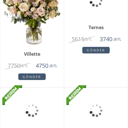
Ternes
5615
3740
,00 TL
,00 TL
GÖNDER
Villette
7750
4750
,00 TL
,00 TL
GÖNDER