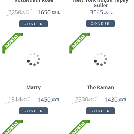
Blissbury Orkide
London
2250
1860
1450
1440
,00 TL
,00 TL
,00 TL
,00 TL
GÖNDER
GÖNDER