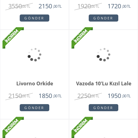
Marry
The Raman
1814
2330
1450
1430
,00 TL
,00 TL
,00 TL
,00 TL
GÖNDER
GÖNDER