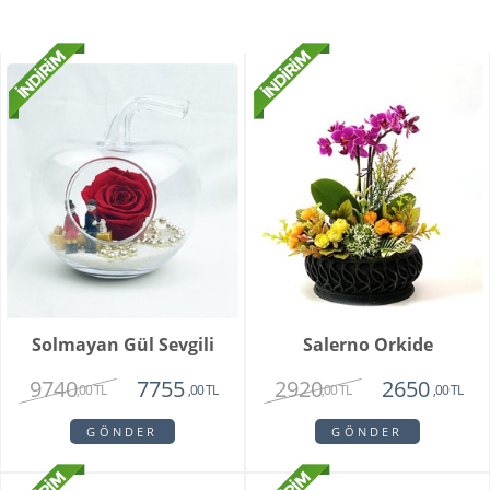
Solmayan Gül Sevgili
Salerno Orkide
9740
2920
7755
2650
,00 TL
,00 TL
,00 TL
,00 TL
GÖNDER
GÖNDER