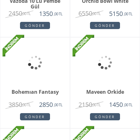
White Butik Orkide
Vazoda 10'li Lale Ve
Sarı Papatya
1985
3250
1440
2120
,00 TL
,00 TL
,00 TL
,00 TL
GÖNDER
GÖNDER
Grand Harmony
Dahlia
9800
1620
8250
1450
,00 TL
,00 TL
,00 TL
,00 TL
GÖNDER
GÖNDER