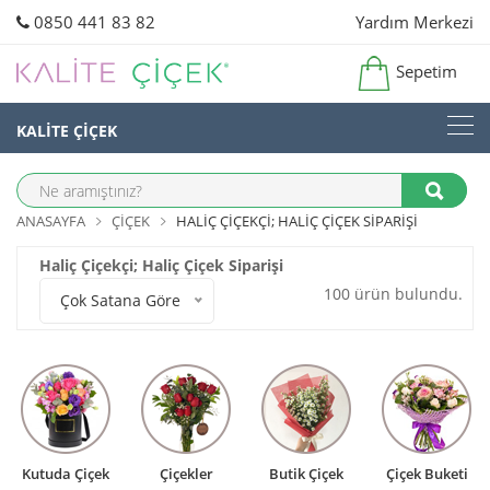
0850 441 83 82
Yardım Merkezi
Sepetim
KALİTE ÇİÇEK
ANASAYFA
ÇIÇEK
HALIÇ ÇIÇEKÇI; HALIÇ ÇIÇEK SIPARIŞI
Haliç Çiçekçi; Haliç Çiçek Siparişi
100 ürün bulundu.
Çok Satana Göre
Kutuda Çiçek
Çiçekler
Butik Çiçek
Çiçek Buketi