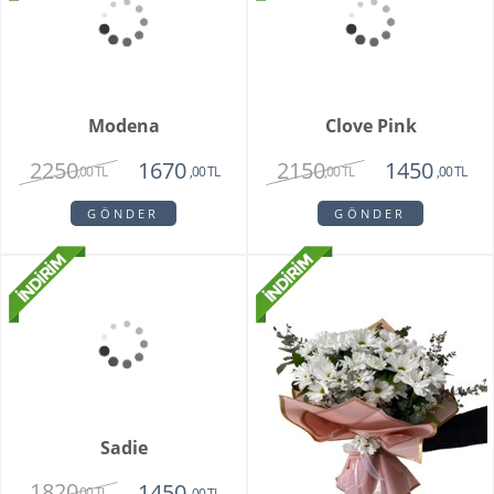
Qaveen Orkide
Lunavisor Orkide
1950
2150
1475
1420
,00 TL
,00 TL
,00 TL
,00 TL
GÖNDER
GÖNDER
Bonni
3550
2150
,00 TL
,00 TL