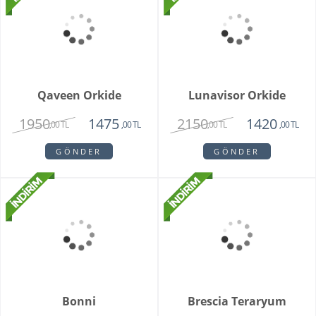
Rotterdam Rose
2250
1650
,00 TL
,00 TL
GÖNDER
New York Küçük Yapay
Güller
3545
,00 TL
GÖNDER