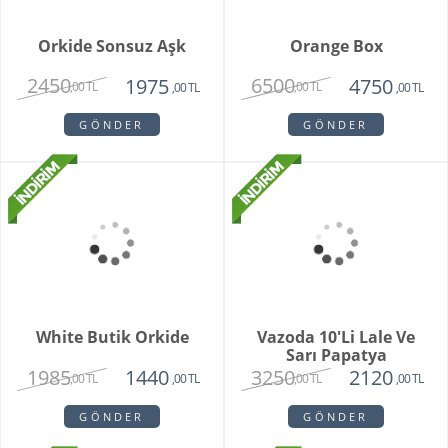
Whıte Faıry
7415
6515
,00 TL
,00 TL
GÖNDER
Vazoda 20'li Arizona
Lalesi
4650
3750
,00 TL
,00 TL
GÖNDER