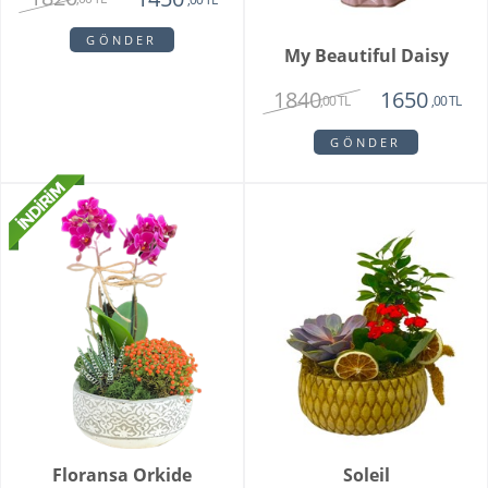
GÖNDER
Brescia Teraryum
1920
1720
,00 TL
,00 TL
GÖNDER
Livorno Orkide
Vazoda 10'lu Kızıl Lale
2150
2250
1850
1950
,00 TL
,00 TL
,00 TL
,00 TL