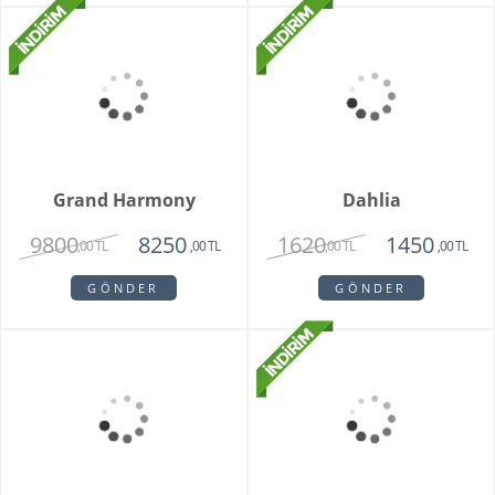
Fenix Hüsnü Yusuf
Parsed Orkide
Buketi
1725
2550
,00 TL
,00 TL
GÖNDER
GÖNDER