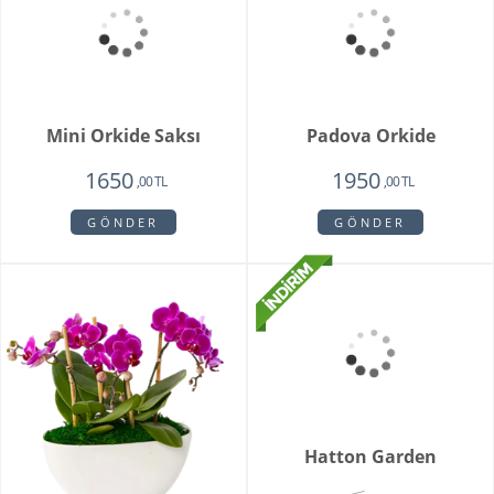
Sadie
My Beautiful Daisy
1820
1840
1450
1650
,00 TL
,00 TL
,00 TL
,00 TL
GÖNDER
GÖNDER