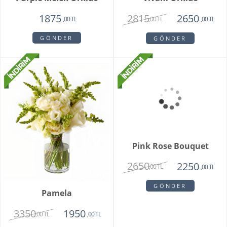
Camelia
King Roses
1720
1980
1650
1350
,00 TL
,00 TL
,00 TL
,00 TL
GÖNDER
GÖNDER
Mini Orkide Saksı
Padova Orkide