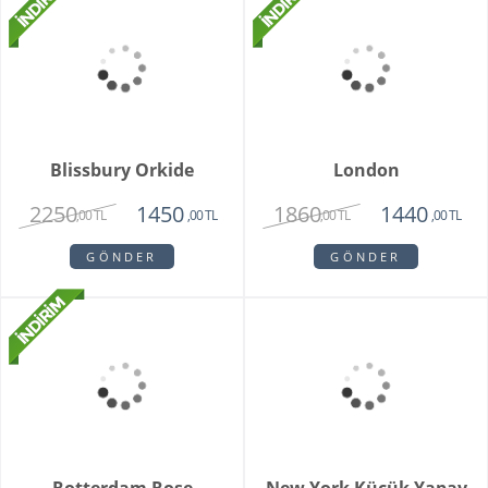
Sitare Pembe Gül
Darejan Beyaz Gül
Buketi
Buketi
2850
2150
1650
1675
,00 TL
,00 TL
,00 TL
,00 TL
GÖNDER
GÖNDER
Turuncu Çardak Gül
Newberry
Buketi
1750
1850
1475
1450
,00 TL
,00 TL
,00 TL
,00 TL
GÖNDER
GÖNDER