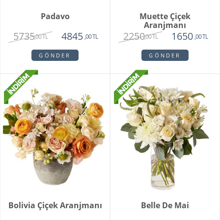
Padavo
Muette Çiçek
Aranjmanı
5735
2250
4845
1650
,00 TL
,00 TL
,00 TL
,00 TL
GÖNDER
GÖNDER
Bolivia Çiçek Aranjmanı
Belle De Mai