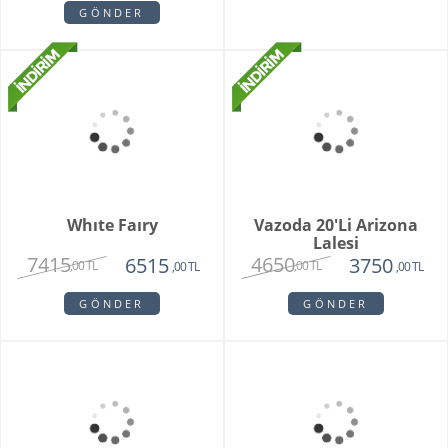
1650
1950
,00 TL
,00 TL
GÖNDER
GÖNDER
Unspark Orkide
Hatton Garden
3550
3250
1950
,00 TL
,00 TL
,00 TL