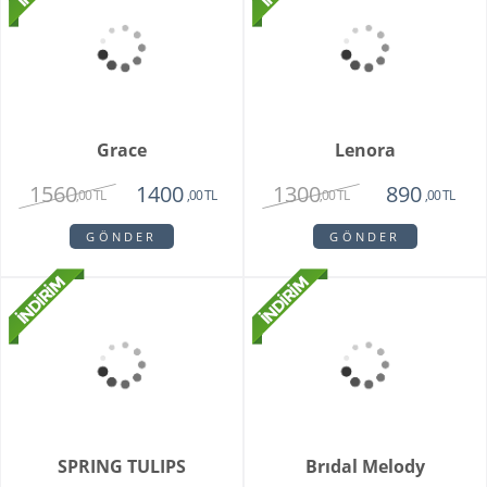
Teraryum Mix Orkide
Purple Butik Orkide
2750
1950
1630
,00 TL
,00 TL
,00 TL
GÖNDER
GÖNDER