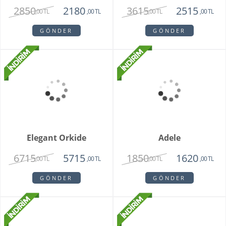
Bambu Hayat Işığım
Vazoda 7'li Beyaz Gül
Teraryum
2750
1375
,00 TL
,00 TL
GÖNDER
GÖNDER
Vazoda 10'lu Kan
Zivallo Orkide
Damlası Gül
2150
2750
1375
2350
,00 TL
,00 TL
,00 TL
,00 TL
GÖNDER
GÖNDER