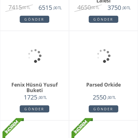
Purple Melek Orkide
Vivam Orkide
2815
1875
2650
,00 TL
,00 TL
,00 TL
GÖNDER
GÖNDER