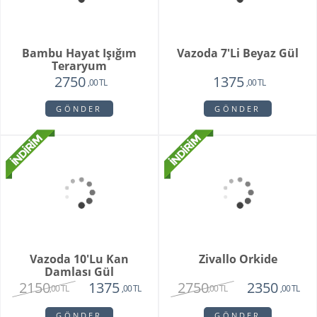
Orkide Sonsuz Aşk
Orange Box
2450
6500
1975
4750
,00 TL
,00 TL
,00 TL
,00 TL
GÖNDER
GÖNDER