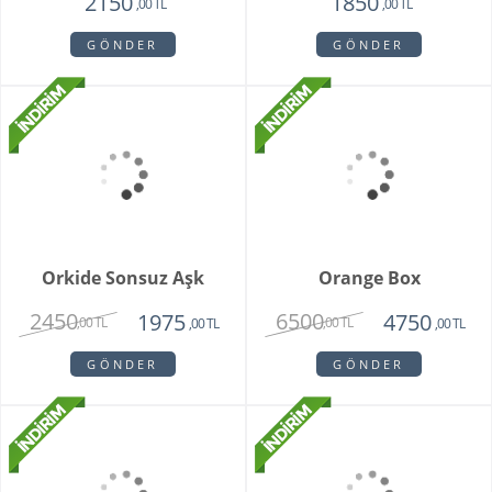
Whıte Faıry
Vazoda 20'li Arizona
Lalesi
7415
4650
6515
3750
,00 TL
,00 TL
,00 TL
,00 TL
GÖNDER
GÖNDER
Fenix Hüsnü Yusuf
Parsed Orkide
Buketi
1725
2550