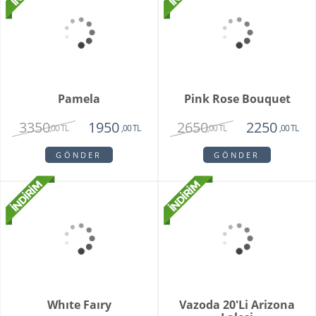
Unspark Orkide
Hatton Garden
3550
3250
1950
,00 TL
,00 TL
,00 TL
GÖNDER
GÖNDER