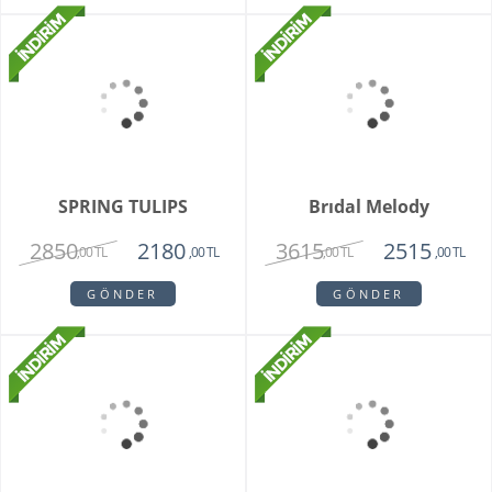
Teraryum Mix Orkide
Purple Butik Orkide
2750
1950
1630
,00 TL
,00 TL
,00 TL
GÖNDER
GÖNDER
Bambu Hayat Işığım
Vazoda 7'li Beyaz Gül
Teraryum