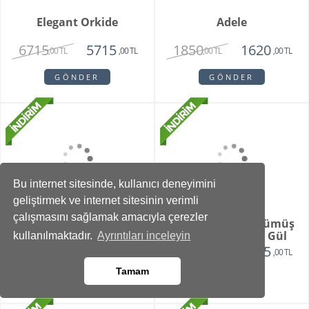
2750
1375
,00 TL
,00 TL
GÖNDER
GÖNDER
Vazoda 10'lu Kan
Zivallo Orkide
Bu internet sitesinde, kullanıcı deneyimini
Damlası Gül
geliştirmek ve internet sitesinin verimli
2150
2750
1375
2350
,00 TL
,00 TL
,00 TL
,00 TL
çalışmasını sağlamak amacıyla çerezler
GÖNDER
GÖNDER
kullanılmaktadır.
Ayrıntıları inceleyin
Tamam