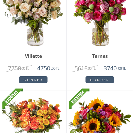
Villette
Ternes
7750
5615
4750
3740
,00 TL
,00 TL
,00 TL
,00 TL
GÖNDER
GÖNDER