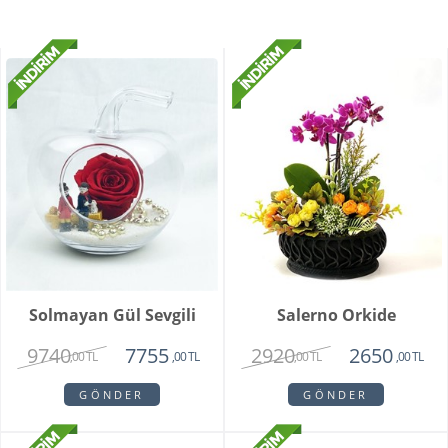
Solmayan Gül Sevgili
Salerno Orkide
9740
2920
7755
2650
,00 TL
,00 TL
,00 TL
,00 TL
GÖNDER
GÖNDER