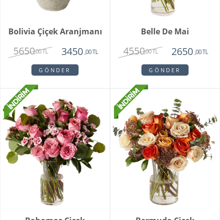
Bolivia Çiçek Aranjmanı
Belle De Mai
5650
4550
3450
2650
,00 TL
,00 TL
,00 TL
,00 TL
GÖNDER
GÖNDER