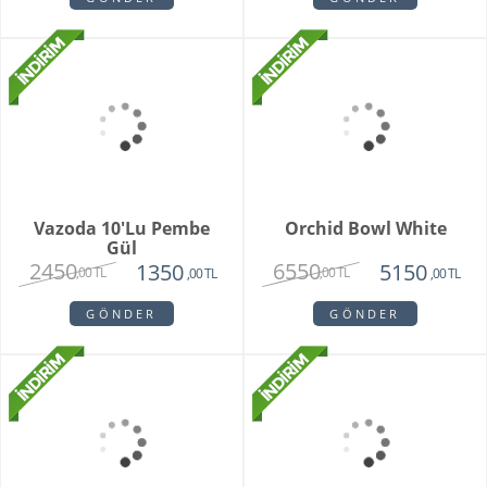
White Butik Orkide
Vazoda 10'li Lale Ve
Sarı Papatya
1985
3250
1440
2120
,00 TL
,00 TL
,00 TL
,00 TL
GÖNDER
GÖNDER