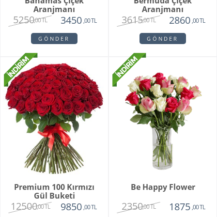
Bahamas Çiçek
Bermuda Çiçek
Aranjmanı
Aranjmanı
5250
3615
3450
2860
,00 TL
,00 TL
,00 TL
,00 TL
GÖNDER
GÖNDER
Premium 100 Kırmızı
Be Happy Flower
Gül Buketi
12500
2350
9850
1875
,00 TL
,00 TL
,00 TL
,00 TL