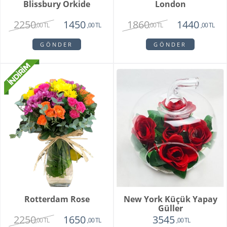
Blissbury Orkide
London
2250
1860
1450
1440
,00 TL
,00 TL
,00 TL
,00 TL
GÖNDER
GÖNDER
Rotterdam Rose
New York Küçük Yapay
Güller
2250
1650
3545
,00 TL
,00 TL
,00 TL