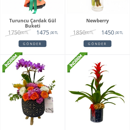
Turuncu Çardak Gül
Newberry
Buketi
1750
1850
1475
1450
,00 TL
,00 TL
,00 TL
,00 TL
GÖNDER
GÖNDER