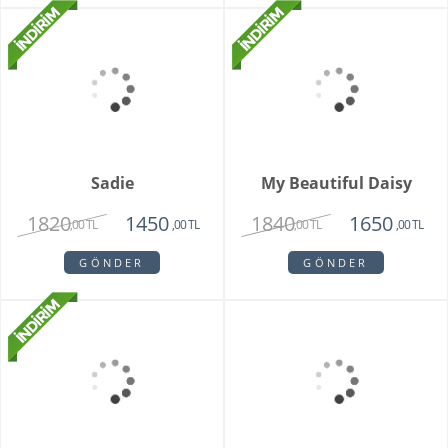
Modena
Clove Pink
2250
2150
1670
1450
,00 TL
,00 TL
,00 TL
,00 TL
GÖNDER
GÖNDER