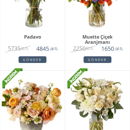
Padavo
Muette Çiçek
Aranjmanı
5735
2250
4845
1650
,00 TL
,00 TL
,00 TL
,00 TL
GÖNDER
GÖNDER