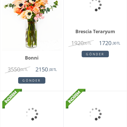
Bonni
Brescia Teraryum
3550
1920
2150
1720
,00 TL
,00 TL
,00 TL
,00 TL
GÖNDER
GÖNDER