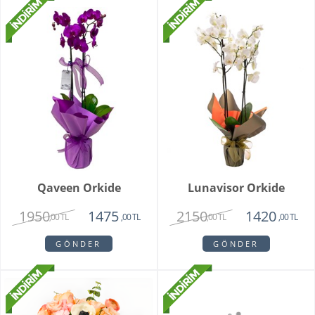
Qaveen Orkide
Lunavisor Orkide
1950
2150
1475
1420
,00 TL
,00 TL
,00 TL
,00 TL
GÖNDER
GÖNDER