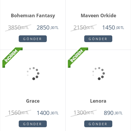
Grand Harmony
Dahlia
9800
1620
8250
1450
,00 TL
,00 TL
,00 TL
,00 TL
GÖNDER
GÖNDER