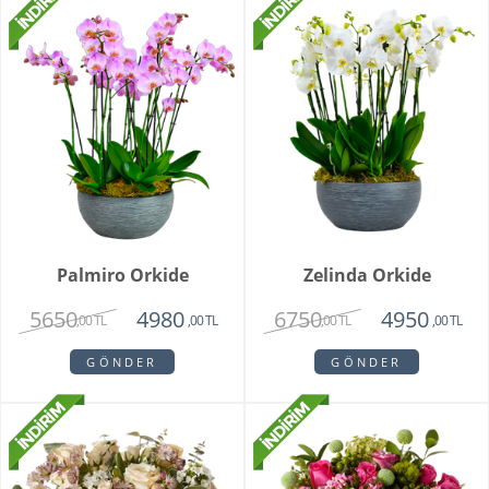
Palmiro Orkide
Zelinda Orkide
5650
6750
4980
4950
,00 TL
,00 TL
,00 TL
,00 TL
GÖNDER
GÖNDER