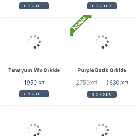
Special Series Orkide
Mixed Daisy Bouquet
2150
1850
,00 TL
,00 TL
GÖNDER
GÖNDER