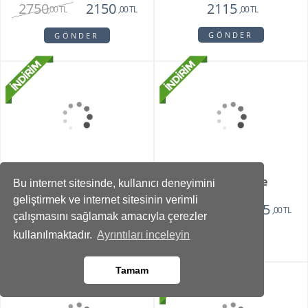
Elegant Orkide
Adele
6715
1850
5715
1620
,00 TL
,00 TL
,00 TL
,00 TL
GÖNDER
GÖNDER
Bu internet sitesinde, kullanıcı deneyimini
geliştirmek ve internet sitesinin verimli
çalışmasını sağlamak amacıyla çerezler
kullanılmaktadır.
Ayrıntıları inceleyin
Tamam
Ellevana Orkide
Frankfurt Oval Gümüş
Saksı Turuncu 8 Gül