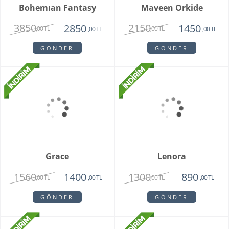
Bambu Hayat Işığım
Vazoda 7'li Beyaz Gül
Teraryum
2750
1375
,00 TL
,00 TL
GÖNDER
GÖNDER