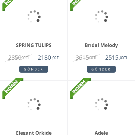
Vazoda 10'lu Kan
Zivallo Orkide
Damlası Gül
2150
2750
1375
2350
,00 TL
,00 TL
,00 TL
,00 TL
GÖNDER
GÖNDER
Vazoda 10'lu Pembe
Orchid Bowl White
Gül
2450
6550
1350
5150
,00 TL
,00 TL
,00 TL
,00 TL
GÖNDER
GÖNDER