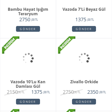
White Butik Orkide
Vazoda 10'li Lale Ve
Sarı Papatya
1985
3250
1440
2120
,00 TL
,00 TL
,00 TL
,00 TL
GÖNDER
GÖNDER