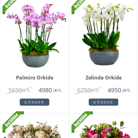
Palmiro Orkide
Zelinda Orkide
5650
6750
4980
4950
,00 TL
,00 TL
,00 TL
,00 TL
GÖNDER
GÖNDER