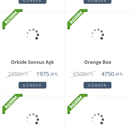
Lalesi
7415
4650
6515
3750
,00 TL
,00 TL
,00 TL
,00 TL
GÖNDER
GÖNDER
Fenix Hüsnü Yusuf
Parsed Orkide
Buketi
1725
2550
,00 TL
,00 TL
GÖNDER
GÖNDER