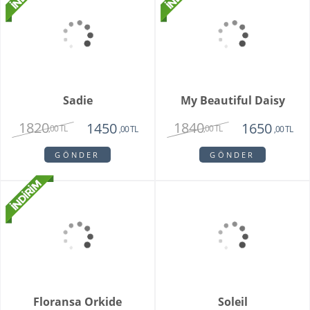
Clove Pink
2150
1450
,00 TL
,00 TL
GÖNDER
Modena
2250
1670
,00 TL
,00 TL
GÖNDER