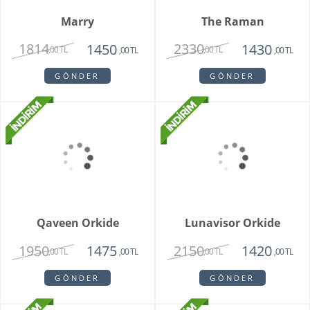
Marry
The Raman
1814
2330
1450
1430
,00 TL
,00 TL
,00 TL
,00 TL
GÖNDER
GÖNDER
Qaveen Orkide
Lunavisor Orkide