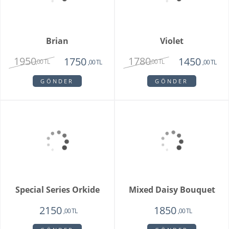
Pamela
3350
1950
,00 TL
,00 TL
GÖNDER
Pink Rose Bouquet
2650
2250
,00 TL
,00 TL
GÖNDER
Whıte Faıry
Vazoda 20'li Arizona