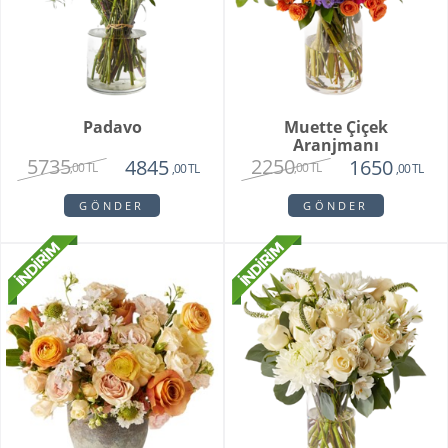
Padavo
Muette Çiçek
Aranjmanı
5735
2250
4845
1650
,00 TL
,00 TL
,00 TL
,00 TL
GÖNDER
GÖNDER