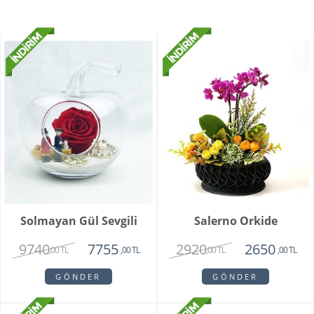
Solmayan Gül Sevgili
Salerno Orkide
9740
2920
7755
2650
,00 TL
,00 TL
,00 TL
,00 TL
GÖNDER
GÖNDER