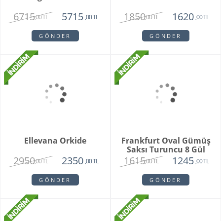
Bohemıan Fantasy
Maveen Orkide
3850
2150
2850
1450
,00 TL
,00 TL
,00 TL
,00 TL
GÖNDER
GÖNDER
Grace
Lenora