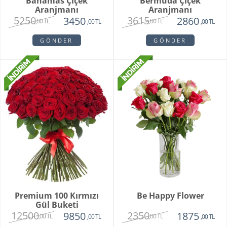
Bahamas Çiçek
Bermuda Çiçek
Aranjmanı
Aranjmanı
5250
3615
3450
2860
,00 TL
,00 TL
,00 TL
,00 TL
GÖNDER
GÖNDER
Premium 100 Kırmızı
Be Happy Flower
Gül Buketi
12500
2350
9850
1875
,00 TL
,00 TL
,00 TL
,00 TL