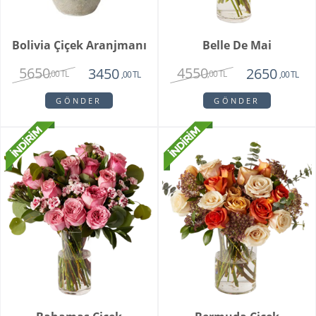
Bolivia Çiçek Aranjmanı
Belle De Mai
5650
4550
3450
2650
,00 TL
,00 TL
,00 TL
,00 TL
GÖNDER
GÖNDER