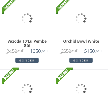
Grand Harmony
Dahlia
9800
1620
8250
1450
,00 TL
,00 TL
,00 TL
,00 TL
GÖNDER
GÖNDER
Teraryum Mix Orkide
Purple Butik Orkide
2750
1950
1630
,00 TL
,00 TL
,00 TL
GÖNDER
GÖNDER