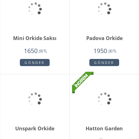
Floransa Orkide
Soleil
1750
1350
1750
,00 TL
,00 TL
,00 TL
GÖNDER
GÖNDER
Camelia
King Roses
1720
1980
1650
1350
,00 TL
,00 TL
,00 TL
,00 TL