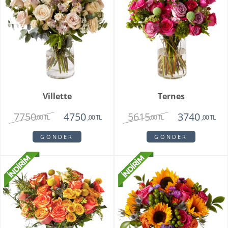
Villette
Ternes
7750
5615
4750
3740
,00 TL
,00 TL
,00 TL
,00 TL
GÖNDER
GÖNDER