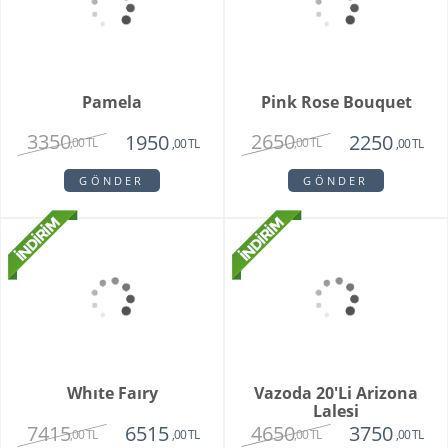
Unspark Orkide
Hatton Garden
3550
3250
1950
,00 TL
,00 TL
,00 TL
GÖNDER
GÖNDER