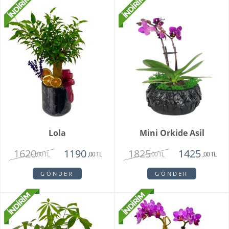
Lola
Mini Orkide Asil
1620
1825
1190
1425
,00 TL
,00 TL
,00 TL
,00 TL
GÖNDER
GÖNDER