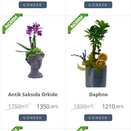
GÖNDER
GÖNDER
Antik Saksıda Orkide
Daphne
1750
1850
1350
1210
,00 TL
,00 TL
,00 TL
,00 TL
GÖNDER
GÖNDER