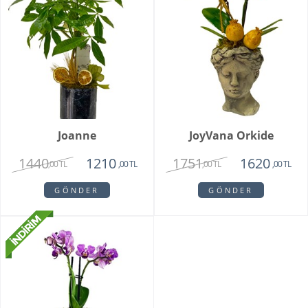
Joanne
JoyVana Orkide
1440
1751
1210
1620
,00 TL
,00 TL
,00 TL
,00 TL
GÖNDER
GÖNDER