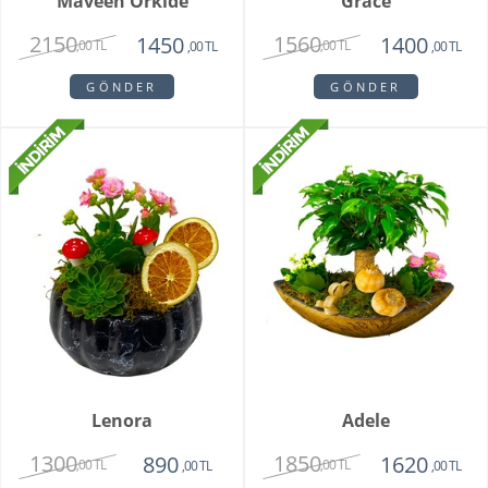
Maveen Orkide
Grace
2150
1560
1450
1400
,00 TL
,00 TL
,00 TL
,00 TL
GÖNDER
GÖNDER
Lenora
Adele
1300
1850
890
1620
,00 TL
,00 TL
,00 TL
,00 TL