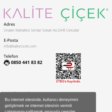
Adres
Ünalan Mahallesi Serdar Sokak No:24/B Üsküdar
E-Posta
info@kalitecicek.com
Telefon
0850 441 83 82
Sosyal Hesaplarımız
Bu internet sitesinde, kullanıcı deneyimini
Facebook
geliştirmek ve internet sitesinin verimli
çalışmasını sağlamak amacıyla çerezler