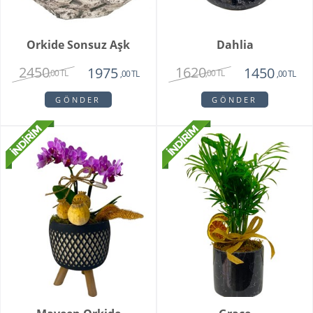
Orkide Sonsuz Aşk
Dahlia
2450
1620
1975
1450
,00 TL
,00 TL
,00 TL
,00 TL
GÖNDER
GÖNDER