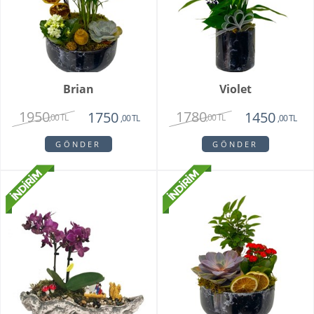
Brian
Violet
1950
1780
1750
1450
,00 TL
,00 TL
,00 TL
,00 TL
GÖNDER
GÖNDER