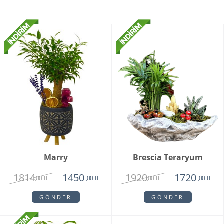
Marry
Brescia Teraryum
1814
1920
1450
1720
,00 TL
,00 TL
,00 TL
,00 TL
GÖNDER
GÖNDER