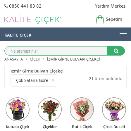
0850 441 83 82
Yardım Merkezi
Sepetim
KALİTE ÇİÇEK
ANASAYFA
ÇIÇEK
İZMIR GIRNE BULVARI ÇIÇEKÇI
İzmir Girne Bulvarı Çiçekçi
21 ürün bulundu.
Çok Satana Göre
Kutuda Çiçek
Çiçekler
Butik Çiçek
Çiçek Buketi