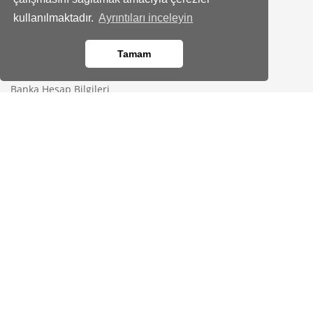
Instagram
kullanılmaktadır.
Ayrıntıları inceleyin
Kurumsal
Tamam
Hakkımızda
Banka Hesap Bilgileri
Site Haritası
Bayimiz Olun
İletişim
Kod kopyalandı!
Yardım Merkezi
Gizlilik
KVKK Bilgilendirmesi
Üyelik Sözleşmesi
Çerez Politikası
Aydınlatma Metni
Güvenli Alışveriş
Gizlilik Sözleşmesi