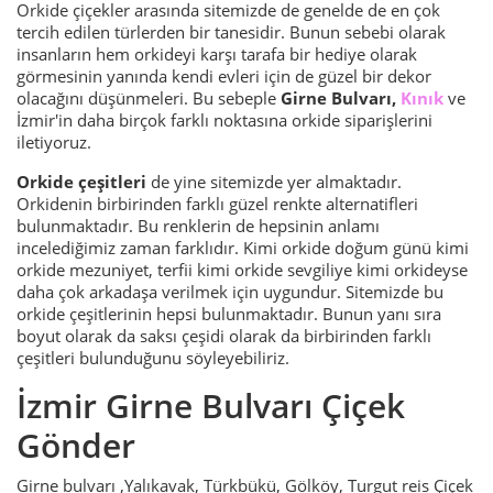
Orkide çiçekler arasında sitemizde de genelde de en çok
tercih edilen türlerden bir tanesidir. Bunun sebebi olarak
insanların hem orkideyi karşı tarafa bir hediye olarak
görmesinin yanında kendi evleri için de güzel bir dekor
olacağını düşünmeleri. Bu sebeple
Girne Bulvarı,
Kınık
ve
İzmir'in daha birçok farklı noktasına orkide siparişlerini
iletiyoruz.
Orkide çeşitleri
de yine sitemizde yer almaktadır.
Orkidenin birbirinden farklı güzel renkte alternatifleri
bulunmaktadır. Bu renklerin de hepsinin anlamı
incelediğimiz zaman farklıdır. Kimi orkide doğum günü kimi
orkide mezuniyet, terfii kimi orkide sevgiliye kimi orkideyse
daha çok arkadaşa verilmek için uygundur. Sitemizde bu
orkide çeşitlerinin hepsi bulunmaktadır. Bunun yanı sıra
boyut olarak da saksı çeşidi olarak da birbirinden farklı
çeşitleri bulunduğunu söyleyebiliriz.
İzmir Girne Bulvarı Çiçek
Gönder
Girne bulvarı ,Yalıkavak, Türkbükü, Gölköy, Turgut reis Çiçek