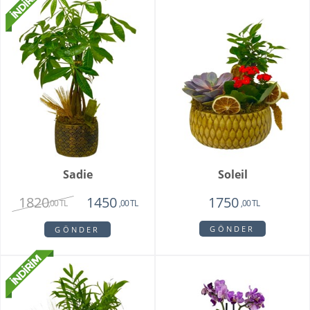
Sadie
Soleil
1820
1450
1750
,00 TL
,00 TL
,00 TL
GÖNDER
GÖNDER