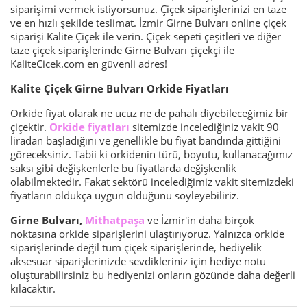
siparişimi vermek istiyorsunuz. Çiçek siparişlerinizi en taze
ve en hızlı şekilde teslimat. İzmir Girne Bulvarı online çiçek
siparişi Kalite Çiçek ile verin. Çiçek sepeti çeşitleri ve diğer
taze çiçek siparişlerinde Girne Bulvarı çiçekçi ile
KaliteCicek.com en güvenli adres!
Kalite Çiçek Girne Bulvarı Orkide Fiyatları
Orkide fiyat olarak ne ucuz ne de pahalı diyebileceğimiz bir
çiçektir.
Orkide fiyatları
sitemizde incelediğiniz vakit 90
liradan başladığını ve genellikle bu fiyat bandında gittiğini
göreceksiniz. Tabii ki orkidenin türü, boyutu, kullanacağımız
saksı gibi değişkenlerle bu fiyatlarda değişkenlik
olabilmektedir. Fakat sektörü incelediğimiz vakit sitemizdeki
fiyatların oldukça uygun olduğunu söyleyebiliriz.
Girne Bulvarı,
Mithatpaşa
ve İzmir'in daha birçok
noktasına orkide siparişlerini ulaştırıyoruz. Yalnızca orkide
siparişlerinde değil tüm çiçek siparişlerinde, hediyelik
aksesuar siparişlerinizde sevdikleriniz için hediye notu
oluşturabilirsiniz bu hediyenizi onların gözünde daha değerli
kılacaktır.