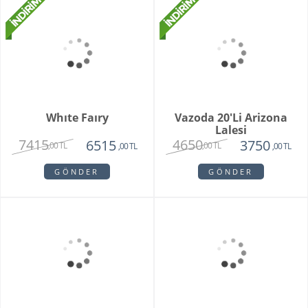
Purple Melek Orkide
Vivam Orkide
2815
1875
2650
,00 TL
,00 TL
,00 TL
GÖNDER
GÖNDER