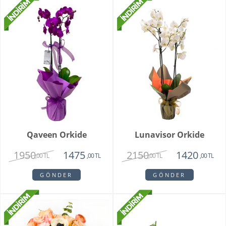
Qaveen Orkide
Lunavisor Orkide
1950
2150
1475
1420
,00 TL
,00 TL
,00 TL
,00 TL
GÖNDER
GÖNDER