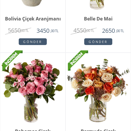
Bolivia Çiçek Aranjmanı
Belle De Mai
5650
4550
3450
2650
,00 TL
,00 TL
,00 TL
,00 TL
GÖNDER
GÖNDER