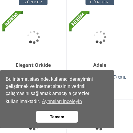
1375
,00 TL
GÖNDER
Bu internet sitesinde, kullanıcı deneyimini
geliştirmek ve internet sitesinin verimli
çalışmasını sağlamak amacıyla çerezler
kullanılmaktadır.
Ayrıntıları inceleyin
Vazoda 10'lu Kan
Zivallo Orkide
Damlası Gül
2150
2750
1375
2350
,00 TL
,00 TL
,00 TL
,00 TL
Tamam
GÖNDER
GÖNDER