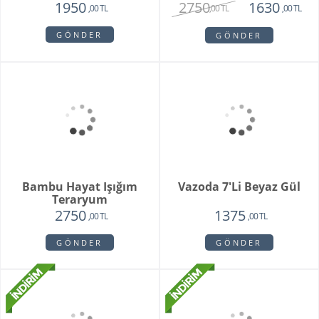
Orange Box
6500
4750
,00 TL
,00 TL
GÖNDER
Orkide Sonsuz Aşk
2450
1975
,00 TL
,00 TL
GÖNDER