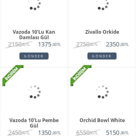
White Butik Orkide
1985
1440
,00 TL
,00 TL
GÖNDER
Vazoda 10'li Lale Ve
Sarı Papatya
3250
2120
,00 TL
,00 TL
GÖNDER