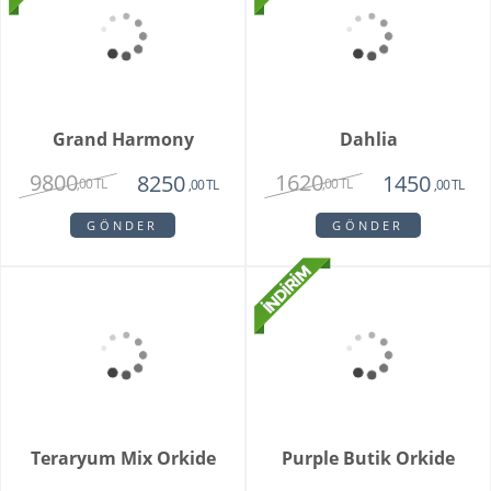
Special Series Orkide
2150
,00 TL
GÖNDER
Mixed Daisy Bouquet
1850
,00 TL
GÖNDER