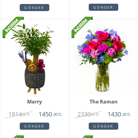
GÖNDER
GÖNDER
Marry
The Raman
1814
2330
1450
1430
,00 TL
,00 TL
,00 TL
,00 TL
GÖNDER
GÖNDER