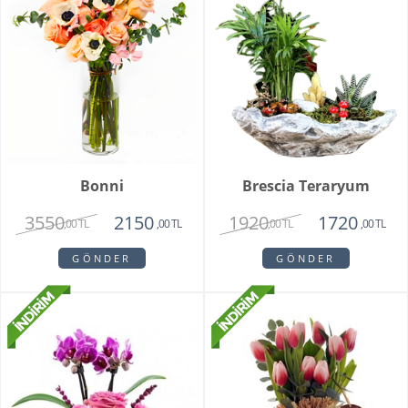
Bonni
Brescia Teraryum
3550
1920
2150
1720
,00 TL
,00 TL
,00 TL
,00 TL
GÖNDER
GÖNDER