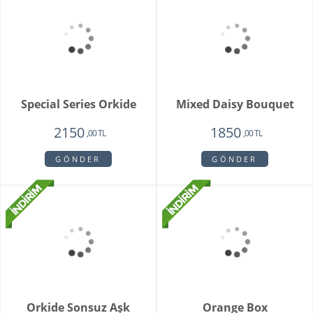
Whıte Faıry
Vazoda 20'li Arizona
Lalesi
7415
4650
6515
3750
,00 TL
,00 TL
,00 TL
,00 TL
GÖNDER
GÖNDER
Fenix Hüsnü Yusuf
Parsed Orkide
Buketi
1725
2550