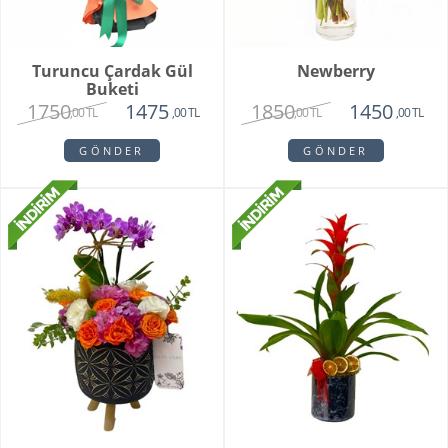
Turuncu Çardak Gül
Newberry
Buketi
1750
1850
1475
1450
,00 TL
,00 TL
,00 TL
,00 TL
GÖNDER
GÖNDER