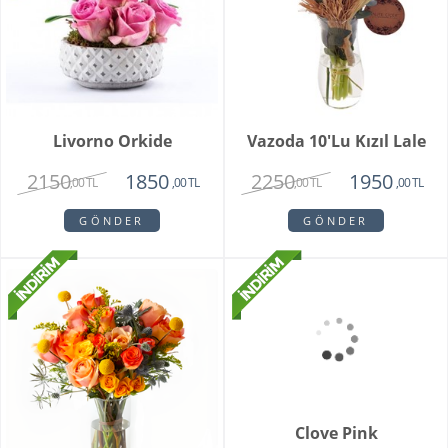
Livorno Orkide
Vazoda 10'lu Kızıl Lale
2150
2250
1850
1950
,00 TL
,00 TL
,00 TL
,00 TL
GÖNDER
GÖNDER