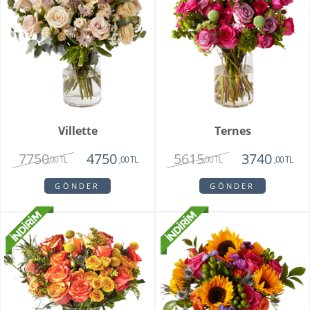
Villette
Ternes
7750
5615
4750
3740
,00 TL
,00 TL
,00 TL
,00 TL
GÖNDER
GÖNDER