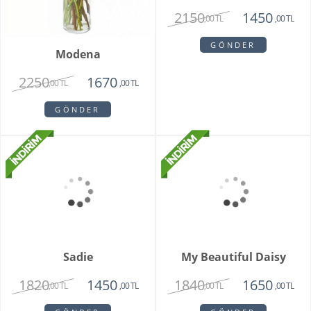
Modena
Clove Pink
2250
2150
1670
1450
,00 TL
,00 TL
,00 TL
,00 TL
GÖNDER
GÖNDER