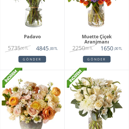
Padavo
Muette Çiçek
Aranjmanı
5735
2250
4845
1650
,00 TL
,00 TL
,00 TL
,00 TL
GÖNDER
GÖNDER