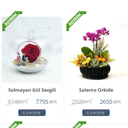
Solmayan Gül Sevgili
Salerno Orkide
9740
2920
7755
2650
,00 TL
,00 TL
,00 TL
,00 TL
GÖNDER
GÖNDER