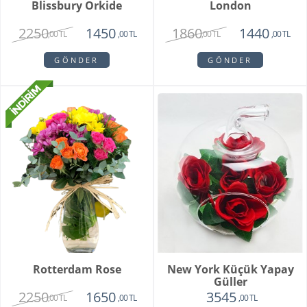
Blissbury Orkide
London
2250
1860
1450
1440
,00 TL
,00 TL
,00 TL
,00 TL
GÖNDER
GÖNDER
Rotterdam Rose
New York Küçük Yapay
Güller
2250
1650
3545
,00 TL
,00 TL
,00 TL