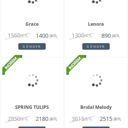
GÖNDER
Teraryum Mix Orkide
1950
,00 TL
GÖNDER
Bambu Hayat Işığım
Teraryum
2750
,00 TL
GÖNDER
Vazoda 7'li Beyaz Gül