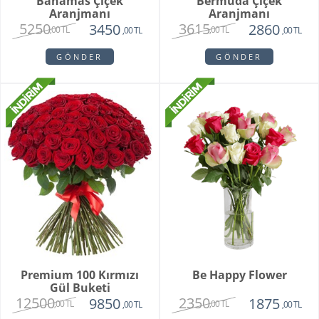
Bahamas Çiçek
Bermuda Çiçek
Aranjmanı
Aranjmanı
5250
3615
3450
2860
,00 TL
,00 TL
,00 TL
,00 TL
GÖNDER
GÖNDER
Premium 100 Kırmızı
Be Happy Flower
Gül Buketi
12500
2350
9850
1875
,00 TL
,00 TL
,00 TL
,00 TL