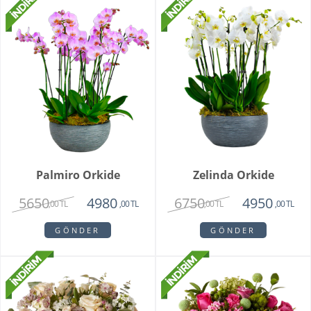
Palmiro Orkide
Zelinda Orkide
5650
6750
4980
4950
,00 TL
,00 TL
,00 TL
,00 TL
GÖNDER
GÖNDER