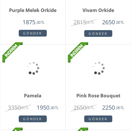
Unspark Orkide
Hatton Garden
3550
3250
1950
,00 TL
,00 TL
,00 TL
GÖNDER
GÖNDER