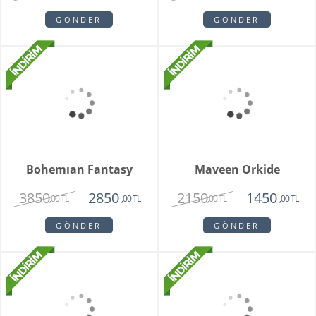
Grand Harmony
Dahlia
9800
1620
8250
1450
,00 TL
,00 TL
,00 TL
,00 TL
GÖNDER
GÖNDER
Purple Butik Orkide
2750
1630
,00 TL
,00 TL