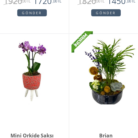
1920
1820
1720
1450
,00 TL
,00 TL
,00 TL
,00 TL
GÖNDER
GÖNDER
Mini Orkide Saksı
Brian