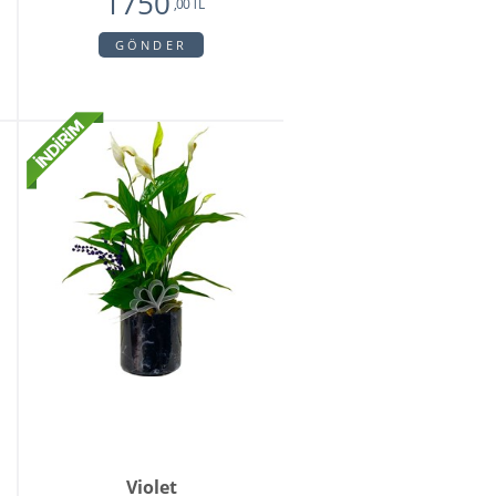
1750
,00 TL
GÖNDER
Violet