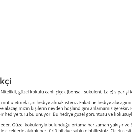
kçi
e Nitelikli, güzel kokulu canlı çiçek (bonsai, sukulent, Lale) siparişi
 mutlu etmek için hediye almak isteriz. Fakat ne hediye alacağım
ye alacağımızın kişilerin neyden hoşlandığını anlamamız gerekir. 
 bir hediye türü bulunuyor. Bu hediye güzel görüntüsü ve kokusuyl
 eder. Güzel kokularıyla bulunduğu ortama her zaman yakışır ve ö
çiçeklerle alakalı her türlü bilgiye sahip olabilirsiniz. Çiçek çeşit