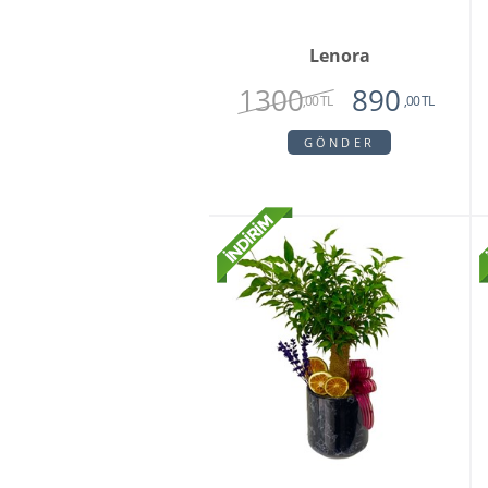
Lenora
1300
890
,00 TL
,00 TL
GÖNDER