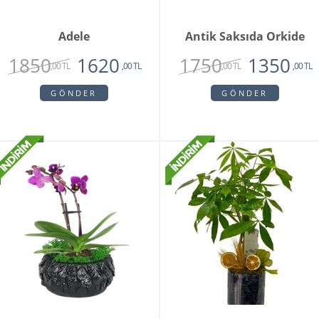
Adele
Antik Saksıda Orkide
1850
1750
1620
1350
,00 TL
,00 TL
,00 TL
,00 TL
GÖNDER
GÖNDER