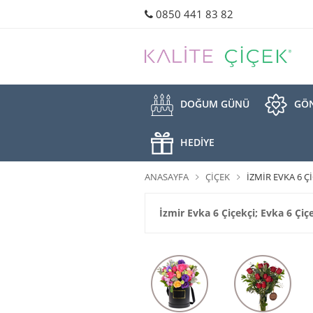
0850 441 83 82
DOĞUM GÜNÜ
GÖN
HEDİYE
ANASAYFA
ÇIÇEK
İZMIR EVKA 6 ÇI
İzmir Evka 6 Çiçekçi; Evka 6 Çiçe