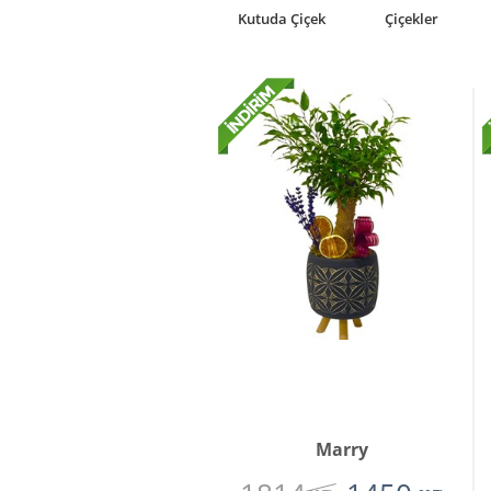
rkideler
Premium
Kutuda Çiçek
Çiçekler
Çiçekler
Marry