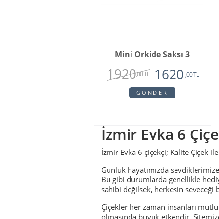
Mini Orkide Saksı 3
1920
1620
,00 TL
,00 TL
GÖNDER
İzmir Evka 6 Çiçe
İzmir Evka 6 çiçekçi; Kalite Çiçek il
Günlük hayatımızda sevdiklerimize
Bu gibi durumlarda genellikle hedi
sahibi değilsek, herkesin seveceği
Çiçekler her zaman insanları mutlu
olmasında büyük etkendir. Sitemizde 