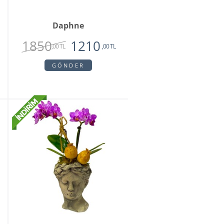
Daphne
1850
1210
,00 TL
,00 TL
GÖNDER