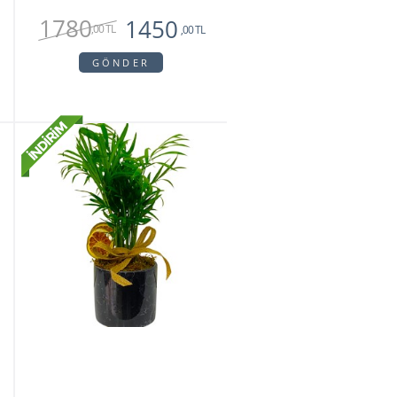
1780
1450
,00 TL
,00 TL
GÖNDER