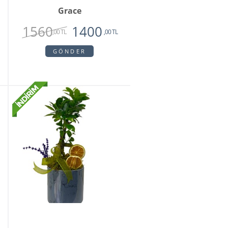
Grace
1560
1400
,00 TL
,00 TL
GÖNDER