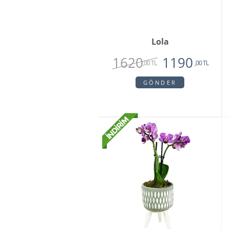
Lola
1620
1190
,00 TL
,00 TL
GÖNDER