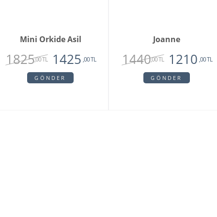
Mini Orkide Asil
Joanne
1825
1440
1425
1210
,00 TL
,00 TL
,00 TL
,00 TL
GÖNDER
GÖNDER