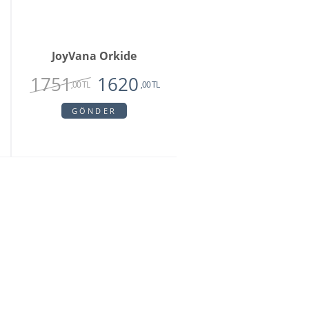
JoyVana Orkide
1751
1620
,00 TL
,00 TL
GÖNDER