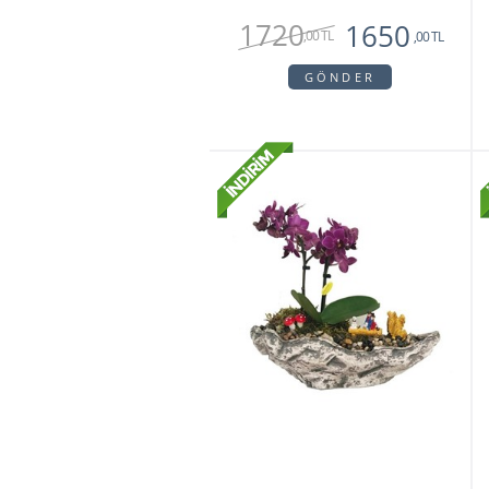
1720
1650
,00 TL
,00 TL
GÖNDER