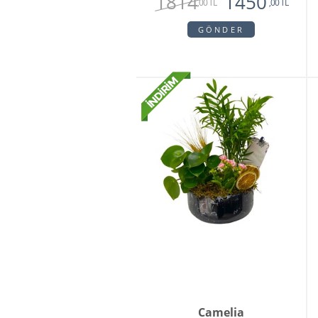
1814
1450
,00 TL
,00 TL
GÖNDER
Camelia