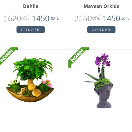
Dahlia
Maveen Orkide
1620
2150
1450
1450
,00 TL
,00 TL
,00 TL
,00 TL
GÖNDER
GÖNDER