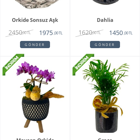
Orkide Sonsuz Aşk
Dahlia
2450
1620
1975
1450
,00 TL
,00 TL
,00 TL
,00 TL
GÖNDER
GÖNDER