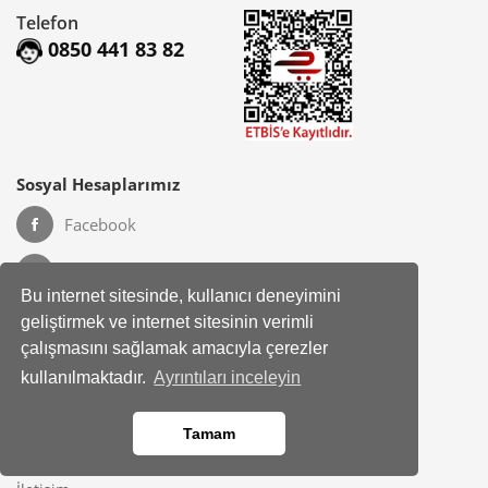
Telefon
0850 441 83 82
Sosyal Hesaplarımız
Facebook
Instagram
Bu internet sitesinde, kullanıcı deneyimini
geliştirmek ve internet sitesinin verimli
çalışmasını sağlamak amacıyla çerezler
Kurumsal
Hakkımızda
kullanılmaktadır.
Ayrıntıları inceleyin
Banka Hesap Bilgileri
Site Haritası
Tamam
Bayimiz Olun