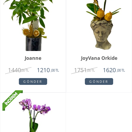
Joanne
JoyVana Orkide
1440
1751
1210
1620
,00 TL
,00 TL
,00 TL
,00 TL
GÖNDER
GÖNDER