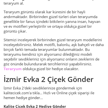
teraryum al.
Teraryum görüntü olarak kar küresini de bir hayli
andırmaktadır. Birbirinden güzel türleri olan teraryumda
genellikle bir fanus içindeki bitkilerin yanına insan, hayvan
ve ev motifleri yerleştirilir ve ortaya oldukça güzel bir
görüntü çıkar.
Sitemizi inceleyerek birbirinden güzel teraryum modellerini
inceleyebilirsiniz. Melek motifli, balonlu, aşk bahçeli ve daha
birçok farklı temada teraryumlar bulunmaktadır. Bu
teraryumu kendiniz için alıyorsanız dilediğiniz modeli
seçebilir sevdikleriniz için alıyorsanız onların zevklerini de
göz önünde bulundurarak tercihlerinizi yapabilirsiniz.
Teraryum
oldukça güzel bir hediye olacaktır.
İzmir Evka 2 Çiçek Gönder
İzmir Evka 2'deki sevdiklerinize göndermek için
kalitecicek.com'a tıkla... Hızlı ve Online çiçek siparişi ile
hemen hediye gönder...
Kalite Çiçek Evka 2 Hediye Gönder