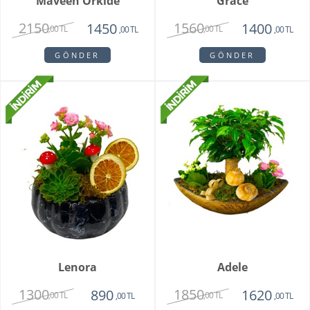
Maveen Orkide
Grace
2150
1560
1450
1400
,00 TL
,00 TL
,00 TL
,00 TL
GÖNDER
GÖNDER
Lenora
Adele
1300
1850
890
1620
,00 TL
,00 TL
,00 TL
,00 TL