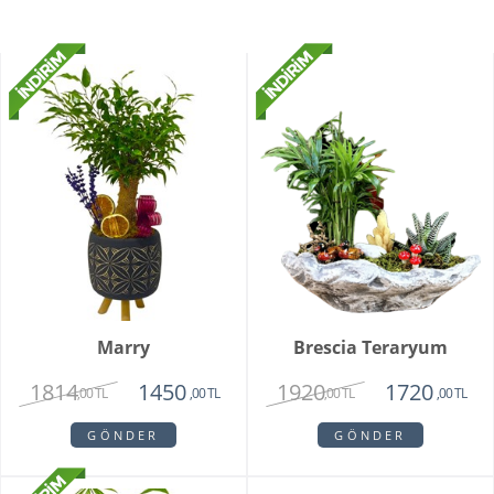
Marry
Brescia Teraryum
1814
1920
1450
1720
,00 TL
,00 TL
,00 TL
,00 TL
GÖNDER
GÖNDER