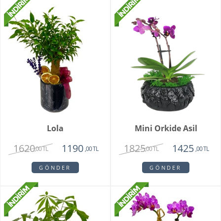
Lola
Mini Orkide Asil
1620
1825
1190
1425
,00 TL
,00 TL
,00 TL
,00 TL
GÖNDER
GÖNDER