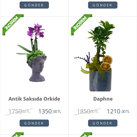
GÖNDER
GÖNDER
Antik Saksıda Orkide
Daphne
1750
1850
1350
1210
,00 TL
,00 TL
,00 TL
,00 TL
GÖNDER
GÖNDER