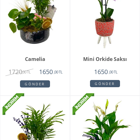
Camelia
Mini Orkide Saksı
1720
1650
1650
,00 TL
,00 TL
,00 TL
GÖNDER
GÖNDER