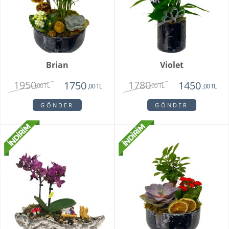
Brian
Violet
1950
1780
1750
1450
,00 TL
,00 TL
,00 TL
,00 TL
GÖNDER
GÖNDER