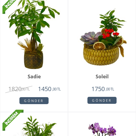
Sadie
Soleil
1820
1450
1750
,00 TL
,00 TL
,00 TL
GÖNDER
GÖNDER