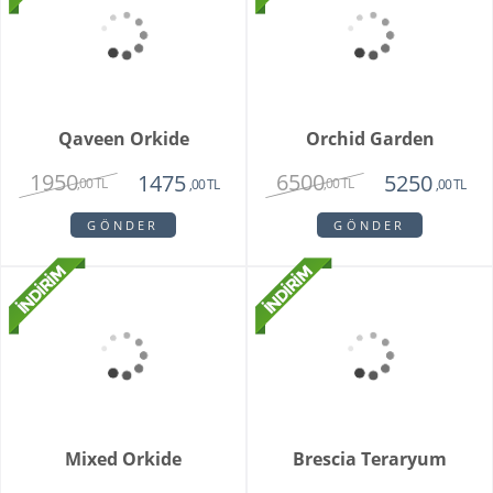
Qaveen Orkide
Orchid Garden
1950
6500
1475
5250
,00 TL
,00 TL
,00 TL
,00 TL
GÖNDER
GÖNDER