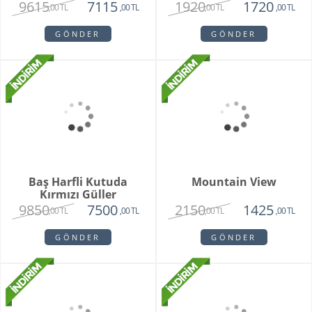
Mixed Orkide
Brescia Teraryum
9615
1920
7115
1720
,00 TL
,00 TL
,00 TL
,00 TL
GÖNDER
GÖNDER