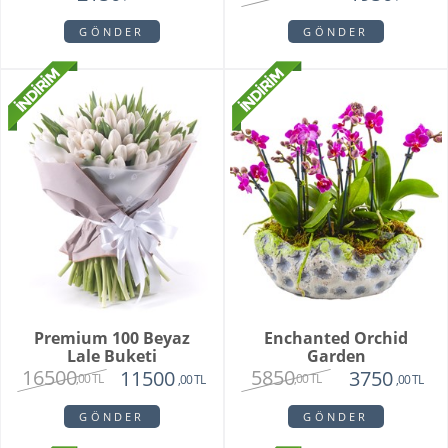
GÖNDER
GÖNDER
Premium 100 Beyaz
Enchanted Orchid
Lale Buketi
Garden
16500
5850
11500
3750
,00 TL
,00 TL
,00 TL
,00 TL
GÖNDER
GÖNDER