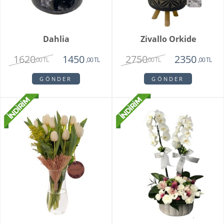
Dahlia
Zivallo Orkide
1620
2750
1450
2350
,00 TL
,00 TL
,00 TL
,00 TL
GÖNDER
GÖNDER