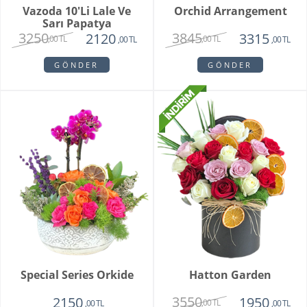
Vazoda 10'li Lale Ve
Orchid Arrangement
Sarı Papatya
3250
3845
2120
3315
,00 TL
,00 TL
,00 TL
,00 TL
GÖNDER
GÖNDER
Special Series Orkide
Hatton Garden
3550
2150
1950
,00 TL
,00 TL
,00 TL