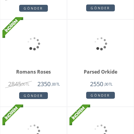
Sitare Pembe Gül
Scotch Pine
Buketi
2850
2250
1650
1350
,00 TL
,00 TL
,00 TL
,00 TL
GÖNDER
GÖNDER
White Butik Orkide
Rose Radiance