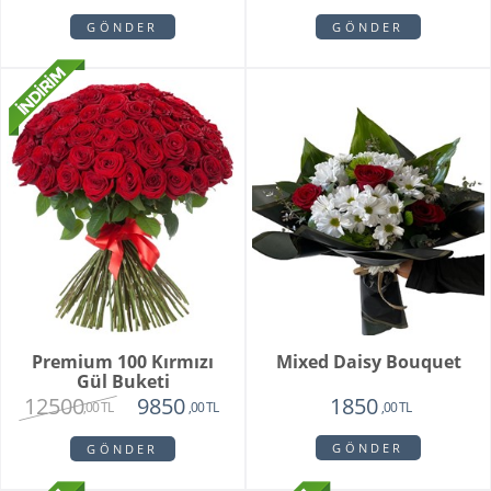
GÖNDER
GÖNDER
Premium 100 Kırmızı
Mixed Daisy Bouquet
Gül Buketi
12500
9850
1850
,00 TL
,00 TL
,00 TL
GÖNDER
GÖNDER