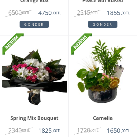
Orange Box
Peace Gül Buketi
6500
2515
4750
1855
,00 TL
,00 TL
,00 TL
,00 TL
GÖNDER
GÖNDER
Spring Mix Bouquet
Camelia
2340
1720
1825
1650
,00 TL
,00 TL
,00 TL
,00 TL