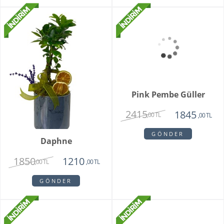
Daphne
Pink Pembe Güller
1850
2415
1210
1845
,00 TL
,00 TL
,00 TL
,00 TL
GÖNDER
GÖNDER