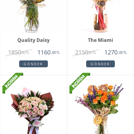
Quality Daisy
The Miami
1850
2150
1160
1270
,00 TL
,00 TL
,00 TL
,00 TL
GÖNDER
GÖNDER