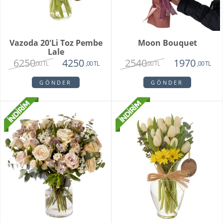
Vazoda 20'li Toz Pembe
Moon Bouquet
Lale
6250
2540
4250
1970
,00 TL
,00 TL
,00 TL
,00 TL
GÖNDER
GÖNDER