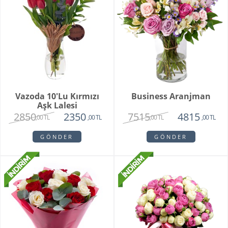
Vazoda 10'lu Kırmızı
Business Aranjman
Aşk Lalesi
2850
7515
2350
4815
,00 TL
,00 TL
,00 TL
,00 TL
GÖNDER
GÖNDER