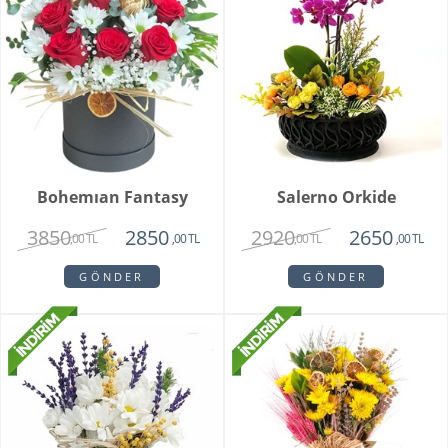
Bohemıan Fantasy
Salerno Orkide
3850
2920
2850
2650
,00 TL
,00 TL
,00 TL
,00 TL
GÖNDER
GÖNDER