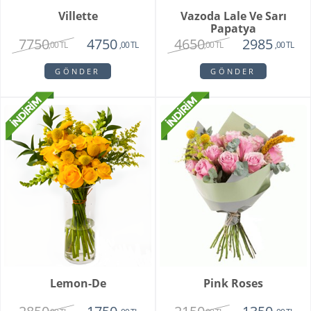
Villette
Vazoda Lale Ve Sarı
Papatya
7750
4650
4750
2985
,00 TL
,00 TL
,00 TL
,00 TL
GÖNDER
GÖNDER
Lemon-De
Pink Roses