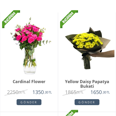
Cardinal Flower
Yellow Daisy Papatya
Buketi
2250
1865
1350
1650
,00 TL
,00 TL
,00 TL
,00 TL
GÖNDER
GÖNDER