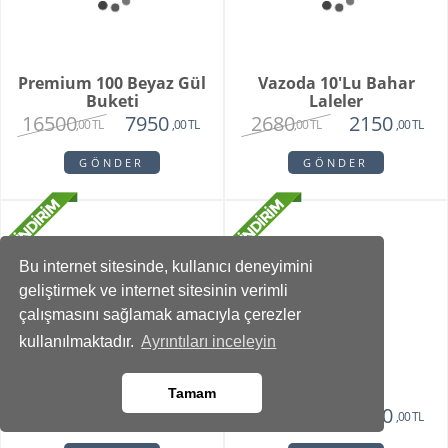
1985
1440
1745
,00 TL
,00 TL
,00 TL
GÖNDER
GÖNDER
Bu internet sitesinde, kullanıcı deneyimini
geliştirmek ve internet sitesinin verimli
çalışmasını sağlamak amacıyla çerezler
kullanılmaktadır.
Ayrıntıları inceleyin
Romans Roses
Parsed Orkide
2845
2350
2550
Tamam
,00 TL
,00 TL
,00 TL
GÖNDER
GÖNDER