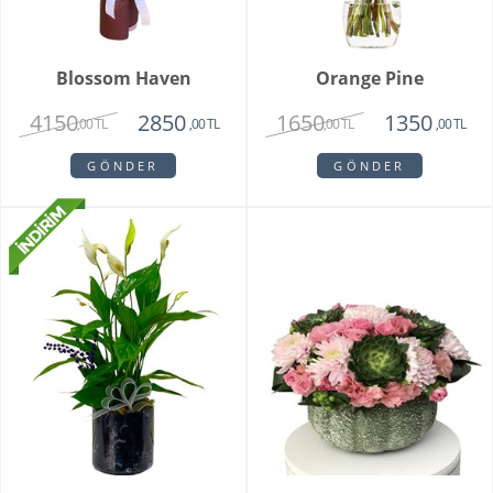
Blossom Haven
Orange Pine
4150
1650
2850
1350
,00 TL
,00 TL
,00 TL
,00 TL
GÖNDER
GÖNDER