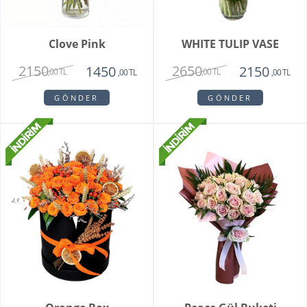
Clove Pink
WHITE TULIP VASE
2150
2650
1450
2150
,00 TL
,00 TL
,00 TL
,00 TL
GÖNDER
GÖNDER