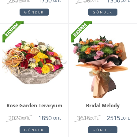
2850
2150
1750
1350
,00 TL
,00 TL
,00 TL
,00 TL
GÖNDER
GÖNDER
Rose Garden Teraryum
Brıdal Melody
2020
3615
1850
2515
,00 TL
,00 TL
,00 TL
,00 TL
GÖNDER
GÖNDER