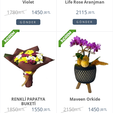
Violet
Life Rose Aranjman
1780
1450
2115
,00 TL
,00 TL
,00 TL
GÖNDER
GÖNDER
RENKLİ PAPATYA
Maveen Orkide
BUKETİ
1850
2150
1550
1450
,00 TL
,00 TL
,00 TL
,00 TL