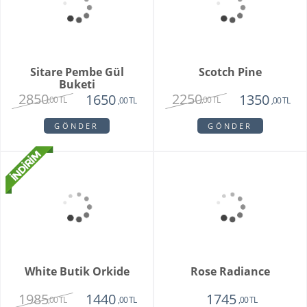
Baş Harfli Kutuda
Mountain View
Kırmızı Güller
9850
7500
,00 TL
2150
,00 TL
1425
,00 TL
,00 TL
GÖNDER
GÖNDER