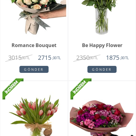
Romance Bouquet
Be Happy Flower
3015
2350
2715
1875
,00 TL
,00 TL
,00 TL
,00 TL
GÖNDER
GÖNDER