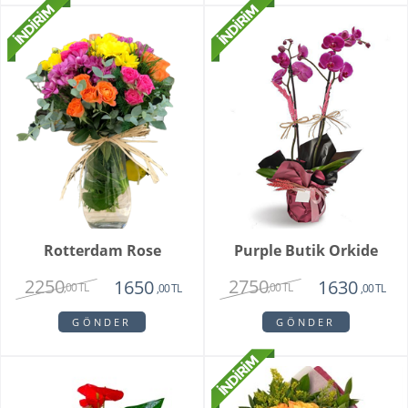
Rotterdam Rose
Purple Butik Orkide
2250
2750
1650
1630
,00 TL
,00 TL
,00 TL
,00 TL
GÖNDER
GÖNDER