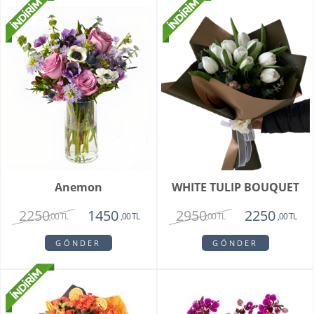
Anemon
WHITE TULIP BOUQUET
2250
2950
1450
2250
,00 TL
,00 TL
,00 TL
,00 TL
GÖNDER
GÖNDER