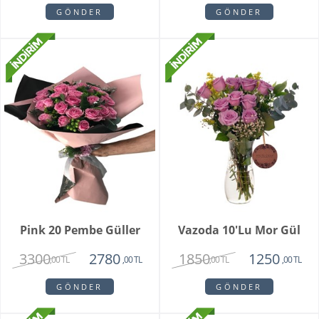
GÖNDER
GÖNDER
Pink 20 Pembe Güller
Vazoda 10'lu Mor Gül
3300
1850
2780
1250
,00 TL
,00 TL
,00 TL
,00 TL
GÖNDER
GÖNDER