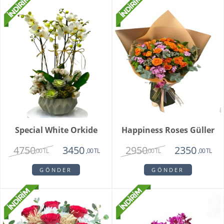
Special White Orkide
Happiness Roses Güller
4750
2950
3450
2350
,00 TL
,00 TL
,00 TL
,00 TL
GÖNDER
GÖNDER