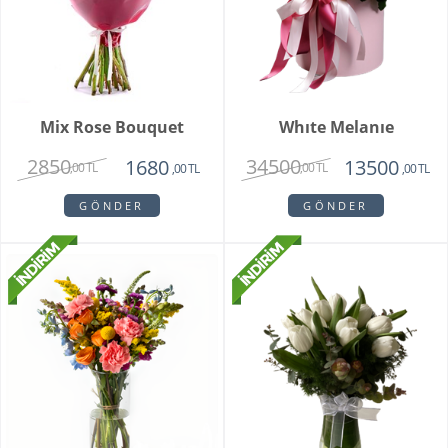
Mix Rose Bouquet
Whıte Melanıe
2850
34500
1680
13500
,00 TL
,00 TL
,00 TL
,00 TL
GÖNDER
GÖNDER