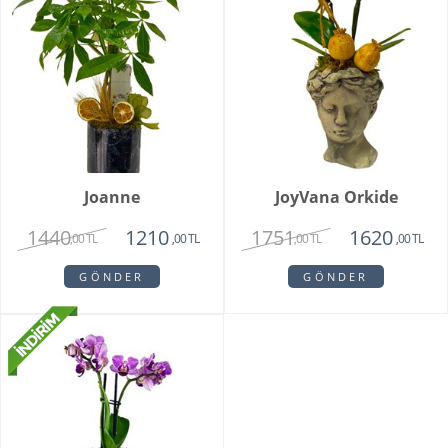
Joanne
JoyVana Orkide
1440
1751
1210
1620
,00 TL
,00 TL
,00 TL
,00 TL
GÖNDER
GÖNDER