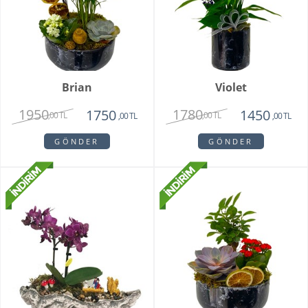
Brian
Violet
1950
1780
1750
1450
,00 TL
,00 TL
,00 TL
,00 TL
GÖNDER
GÖNDER