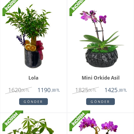
Lola
Mini Orkide Asil
1620
1825
1190
1425
,00 TL
,00 TL
,00 TL
,00 TL
GÖNDER
GÖNDER