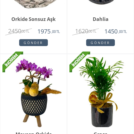
Orkide Sonsuz Aşk
Dahlia
2450
1620
1975
1450
,00 TL
,00 TL
,00 TL
,00 TL
GÖNDER
GÖNDER