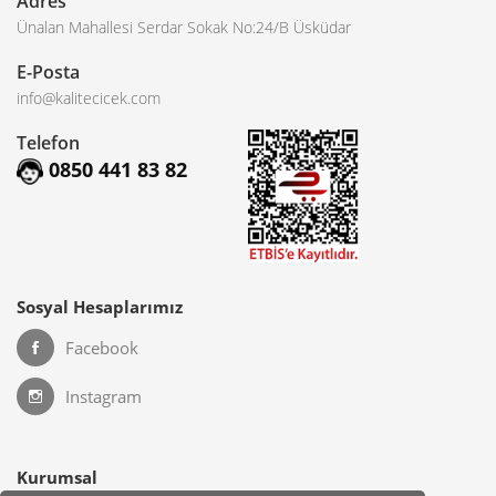
Adres
Ünalan Mahallesi Serdar Sokak No:24/B Üsküdar
E-Posta
info@kalitecicek.com
Telefon
0850 441 83 82
Sosyal Hesaplarımız
Facebook
Instagram
Kurumsal