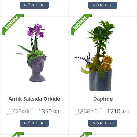
GÖNDER
GÖNDER
Antik Saksıda Orkide
Daphne
1750
1850
1350
1210
,00 TL
,00 TL
,00 TL
,00 TL
GÖNDER
GÖNDER