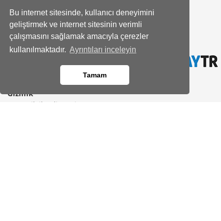
Hakkımızda
Bu internet sitesinde, kullanıcı deneyimini
Banka Hesap Bilgileri
geliştirmek ve internet sitesinin verimli
Site Haritası
çalışmasını sağlamak amacıyla çerezler
Bayimiz Olun
kullanılmaktadır.
Ayrıntıları inceleyin
İletişim
Yardım Merkezi
Tamam
Gizlilik
KVKK Bilgilendirmesi
Üyelik Sözleşmesi
Çerez Politikası
Kod kopyalandı!
Aydınlatma Metni
Güvenli Alışveriş
Gizlilik Sözleşmesi
Satış Sözleşmesi
Faydalı Bilgiler
Sevdiklerinize hediye edebileceğiniz En sevilen