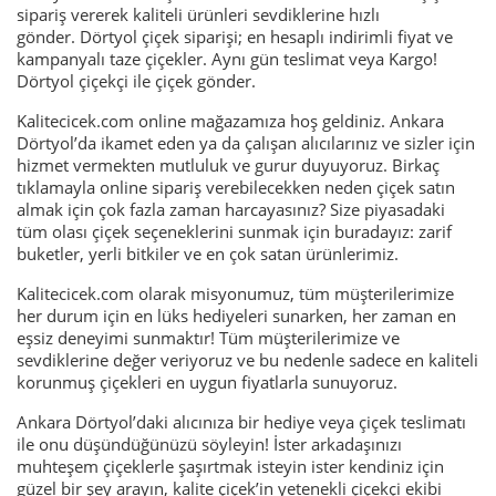
sipariş vererek kaliteli ürünleri sevdiklerine hızlı
gönder. Dörtyol çiçek siparişi; en hesaplı indirimli fiyat ve
kampanyalı taze çiçekler. Aynı gün teslimat veya Kargo!
Dörtyol çiçekçi ile çiçek gönder.
Kalitecicek.com online mağazamıza hoş geldiniz. Ankara
Dörtyol’da ikamet eden ya da çalışan alıcılarınız ve sizler için
hizmet vermekten mutluluk ve gurur duyuyoruz. Birkaç
tıklamayla online sipariş verebilecekken neden çiçek satın
almak için çok fazla zaman harcayasınız? Size piyasadaki
tüm olası çiçek seçeneklerini sunmak için buradayız: zarif
buketler, yerli bitkiler ve en çok satan ürünlerimiz.
Kalitecicek.com olarak misyonumuz, tüm müşterilerimize
her durum için en lüks hediyeleri sunarken, her zaman en
eşsiz deneyimi sunmaktır! Tüm müşterilerimize ve
sevdiklerine değer veriyoruz ve bu nedenle sadece en kaliteli
korunmuş çiçekleri en uygun fiyatlarla sunuyoruz.
Ankara Dörtyol’daki alıcınıza bir hediye veya çiçek teslimatı
ile onu düşündüğünüzü söyleyin! İster arkadaşınızı
muhteşem çiçeklerle şaşırtmak isteyin ister kendiniz için
güzel bir şey arayın, kalite çiçek’in yetenekli çiçekçi ekibi