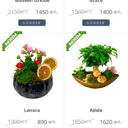
Maveen Orkide
Grace
2150
1560
1450
1400
,00 TL
,00 TL
,00 TL
,00 TL
GÖNDER
GÖNDER
Lenora
Adele
1300
1850
890
1620
,00 TL
,00 TL
,00 TL
,00 TL