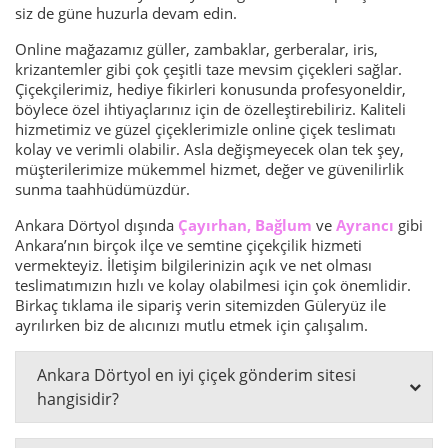
siz de güne huzurla devam edin.
Online mağazamız güller, zambaklar, gerberalar, iris,
krizantemler gibi çok çeşitli taze mevsim çiçekleri sağlar.
Çiçekçilerimiz, hediye fikirleri konusunda profesyoneldir,
böylece özel ihtiyaçlarınız için de özelleştirebiliriz. Kaliteli
hizmetimiz ve güzel çiçeklerimizle online çiçek teslimatı
kolay ve verimli olabilir. Asla değişmeyecek olan tek şey,
müşterilerimize mükemmel hizmet, değer ve güvenilirlik
sunma taahhüdümüzdür.
Ankara Dörtyol dışında
Çayırhan
,
Bağlum
ve
Ayrancı
gibi
Ankara’nın birçok ilçe ve semtine çiçekçilik hizmeti
vermekteyiz. İletişim bilgilerinizin açık ve net olması
teslimatımızın hızlı ve kolay olabilmesi için çok önemlidir.
Birkaç tıklama ile sipariş verin sitemizden Güleryüz ile
ayrılırken biz de alıcınızı mutlu etmek için çalışalım.
Ankara Dörtyol en iyi çiçek gönderim sitesi
hangisidir?