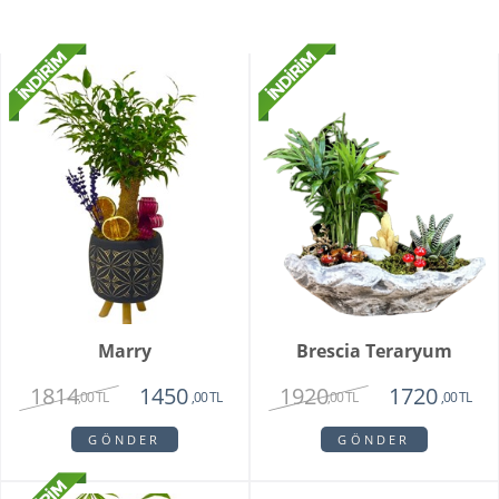
Marry
Brescia Teraryum
1814
1920
1450
1720
,00 TL
,00 TL
,00 TL
,00 TL
GÖNDER
GÖNDER