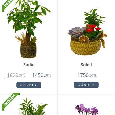
Sadie
Soleil
1820
1450
1750
,00 TL
,00 TL
,00 TL
GÖNDER
GÖNDER