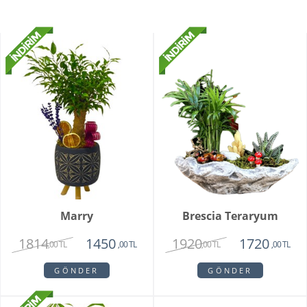
Marry
Brescia Teraryum
1814
1920
1450
1720
,00 TL
,00 TL
,00 TL
,00 TL
GÖNDER
GÖNDER