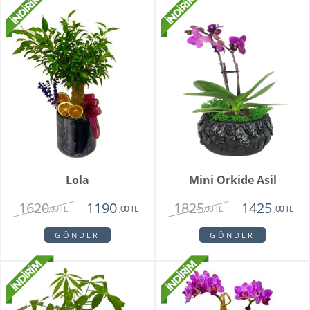
Lola
Mini Orkide Asil
1620
1825
1190
1425
,00 TL
,00 TL
,00 TL
,00 TL
GÖNDER
GÖNDER