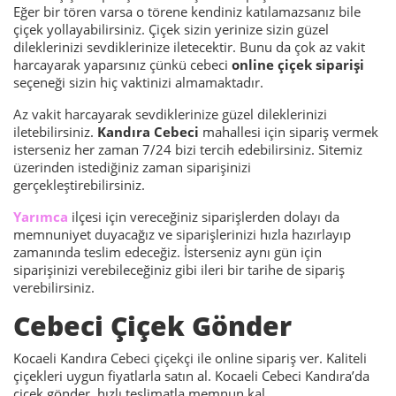
Eğer bir tören varsa o törene kendiniz katılamazsanız bile
çiçek yollayabilirsiniz. Çiçek sizin yerinize sizin güzel
dileklerinizi sevdiklerinize iletecektir. Bunu da çok az vakit
harcayarak yaparsınız çünkü cebeci
online çiçek siparişi
seçeneği sizin hiç vaktinizi almamaktadır.
Az vakit harcayarak sevdiklerinize güzel dileklerinizi
iletebilirsiniz.
Kandıra
Cebeci
mahallesi için sipariş vermek
isterseniz her zaman 7/24 bizi tercih edebilirsiniz. Sitemiz
üzerinden istediğiniz zaman siparişinizi
gerçekleştirebilirsiniz.
Yarımca
ilçesi için vereceğiniz siparişlerden dolayı da
memnuniyet duyacağız ve siparişlerinizi hızla hazırlayıp
zamanında teslim edeceğiz. İsterseniz aynı gün için
siparişinizi verebileceğiniz gibi ileri bir tarihe de sipariş
verebilirsiniz.
Cebeci Çiçek Gönder
Kocaeli Kandıra Cebeci çiçekçi ile online sipariş ver. Kaliteli
çiçekleri uygun fiyatlarla satın al. Kocaeli Cebeci Kandıra’da
çiçek gönder, hızlı teslimatla memnun kal.