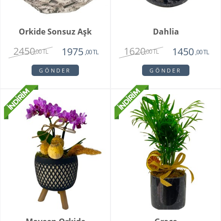
Orkide Sonsuz Aşk
Dahlia
2450
1620
1975
1450
,00 TL
,00 TL
,00 TL
,00 TL
GÖNDER
GÖNDER