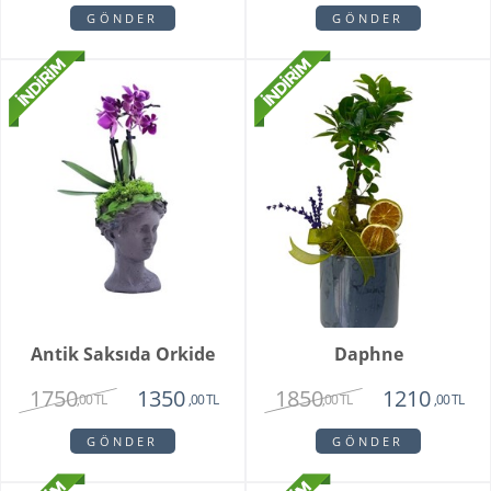
GÖNDER
GÖNDER
Antik Saksıda Orkide
Daphne
1750
1850
1350
1210
,00 TL
,00 TL
,00 TL
,00 TL
GÖNDER
GÖNDER