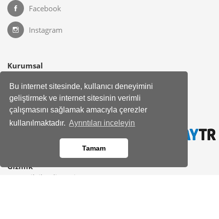
Facebook
Instagram
Kurumsal
Hakkımızda
Bu internet sitesinde, kullanıcı deneyimini
Banka Hesap Bilgileri
geliştirmek ve internet sitesinin verimli
Site Haritası
çalışmasını sağlamak amacıyla çerezler
Bayimiz Olun
kullanılmaktadır.
Ayrıntıları inceleyin
İletişim
Yardım Merkezi
Tamam
Gizlilik
KVKK Bilgilendirmesi
Üyelik Sözleşmesi
Çerez Politikası
Kod kopyalandı!
Aydınlatma Metni