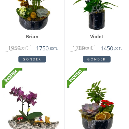
Brian
Violet
1950
1780
1750
1450
,00 TL
,00 TL
,00 TL
,00 TL
GÖNDER
GÖNDER