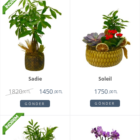
Sadie
Soleil
1820
1450
1750
,00 TL
,00 TL
,00 TL
GÖNDER
GÖNDER