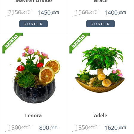
Maveen Orkide
Grace
2150
1560
1450
1400
,00 TL
,00 TL
,00 TL
,00 TL
GÖNDER
GÖNDER
Lenora
Adele
1300
1850
890
1620
,00 TL
,00 TL
,00 TL
,00 TL