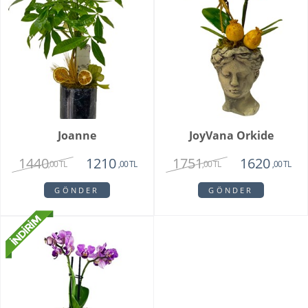
Joanne
JoyVana Orkide
1440
1751
1210
1620
,00 TL
,00 TL
,00 TL
,00 TL
GÖNDER
GÖNDER