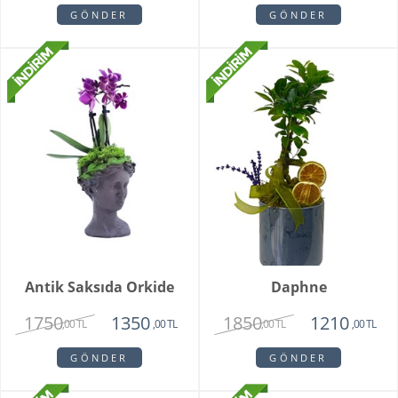
GÖNDER
GÖNDER
Antik Saksıda Orkide
Daphne
1750
1850
1350
1210
,00 TL
,00 TL
,00 TL
,00 TL
GÖNDER
GÖNDER