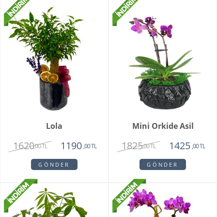
Lola
Mini Orkide Asil
1620
1825
1190
1425
,00 TL
,00 TL
,00 TL
,00 TL
GÖNDER
GÖNDER