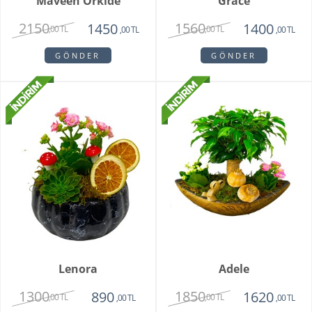
Maveen Orkide
Grace
2150
1560
1450
1400
,00 TL
,00 TL
,00 TL
,00 TL
GÖNDER
GÖNDER
Lenora
Adele
1300
1850
890
1620
,00 TL
,00 TL
,00 TL
,00 TL