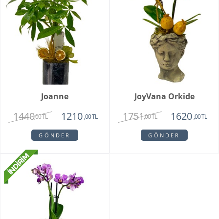
Joanne
JoyVana Orkide
1440
1751
1210
1620
,00 TL
,00 TL
,00 TL
,00 TL
GÖNDER
GÖNDER