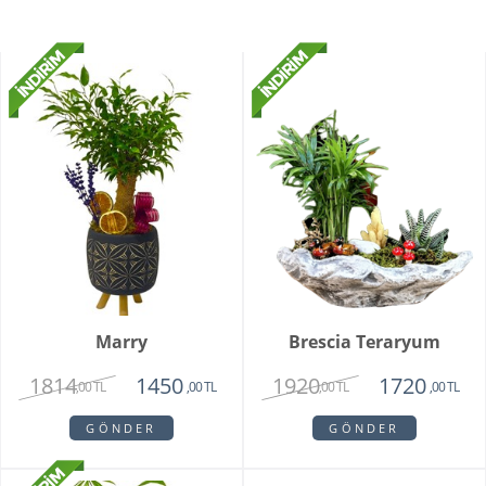
Marry
Brescia Teraryum
1814
1920
1450
1720
,00 TL
,00 TL
,00 TL
,00 TL
GÖNDER
GÖNDER