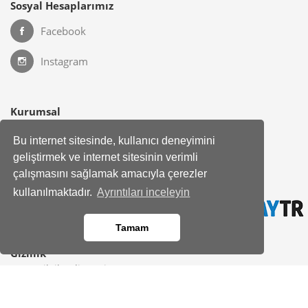
Sosyal Hesaplarımız
Facebook
Instagram
Kurumsal
Hakkımızda
Bu internet sitesinde, kullanıcı deneyimini
Banka Hesap Bilgileri
geliştirmek ve internet sitesinin verimli
Site Haritası
çalışmasını sağlamak amacıyla çerezler
Bayimiz Olun
kullanılmaktadır.
Ayrıntıları inceleyin
İletişim
Yardım Merkezi
Tamam
Gizlilik
KVKK Bilgilendirmesi
Üyelik Sözleşmesi
Çerez Politikası