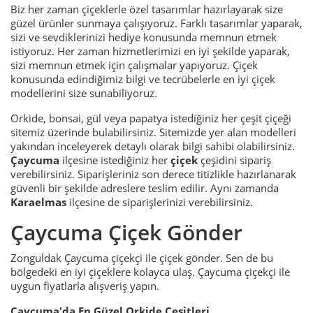
Biz her zaman çiçeklerle özel tasarımlar hazırlayarak size
güzel ürünler sunmaya çalışıyoruz. Farklı tasarımlar yaparak,
sizi ve sevdiklerinizi hediye konusunda memnun etmek
istiyoruz. Her zaman hizmetlerimizi en iyi şekilde yaparak,
sizi memnun etmek için çalışmalar yapıyoruz. Çiçek
konusunda edindiğimiz bilgi ve tecrübelerle en iyi çiçek
modellerini size sunabiliyoruz.
Orkide, bonsai, gül veya papatya istediğiniz her çeşit çiçeği
sitemiz üzerinde bulabilirsiniz. Sitemizde yer alan modelleri
yakından inceleyerek detaylı olarak bilgi sahibi olabilirsiniz.
Çaycuma
ilçesine istediğiniz her
çiçek
çeşidini sipariş
verebilirsiniz. Siparişleriniz son derece titizlikle hazırlanarak
güvenli bir şekilde adreslere teslim edilir. Aynı zamanda
Karaelmas
ilçesine de siparişlerinizi verebilirsiniz.
Çaycuma Çiçek Gönder
Zonguldak Çaycuma çiçekçi ile çiçek gönder. Sen de bu
bölgedeki en iyi çiçeklere kolayca ulaş. Çaycuma çiçekçi ile
uygun fiyatlarla alışveriş yapın.
Çaycuma'da En Güzel Orkide Çeşitleri