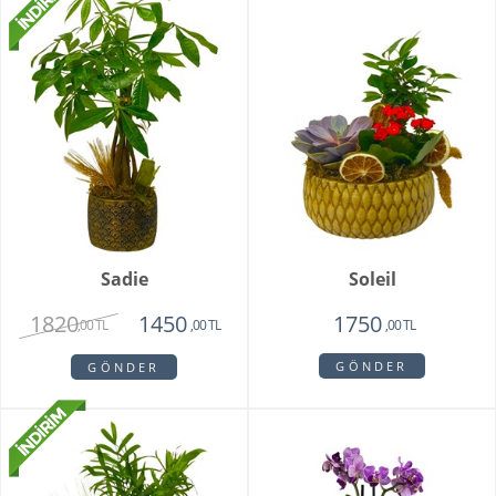
Sadie
Soleil
1820
1450
1750
,00 TL
,00 TL
,00 TL
GÖNDER
GÖNDER