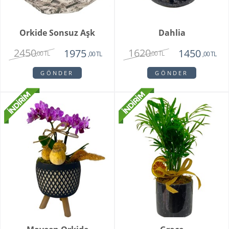
Orkide Sonsuz Aşk
Dahlia
2450
1620
1975
1450
,00 TL
,00 TL
,00 TL
,00 TL
GÖNDER
GÖNDER