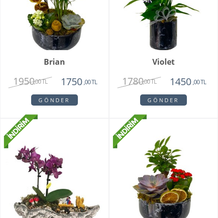
Brian
Violet
1950
1780
1750
1450
,00 TL
,00 TL
,00 TL
,00 TL
GÖNDER
GÖNDER